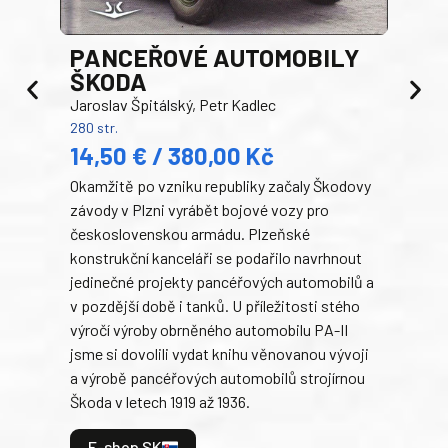
PANCEŘOVÉ AUTOMOBILY
ŠKODA
TA
Jaroslav Špitálský, Petr Kadlec
Ben
280 str.
352 s
14,50 € / 380,00 Kč
22
Okamžitě po vzniku republiky začaly Škodovy
Tank
závody v Plzni vyrábět bojové vozy pro
býva
československou armádu. Plzeňské
Rusk
konstrukční kanceláři se podařilo navrhnout
armá
jedinečné projekty pancéřových automobilů a
stře
v pozdější době i tanků. U příležitosti stého
při 
výročí výroby obrněného automobilu PA-II
blíz
jsme si dovolili vydat knihu věnovanou vývoji
tank
a výrobě pancéřových automobilů strojírnou
v lé
Škoda v letech 1919 až 1936.
tak 
hrdi
E-shop SK