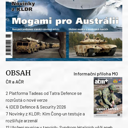
OBSAH
Informační příloha MO
ČR a AČR
2 Platforma Tadeas od Tatra Defence se
rozrůstá o nové verze
4 IDEB Defence & Security 2026
7 Novinky z KLDR: Kim Čong-un testuje a
rozšiřuje arzenál
12 Uložení munice v tancích: Syndrom létajících věží aneb