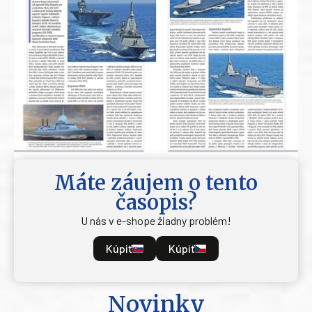
Máte záujem o tento
časopis?
U nás v e-shope žiadny problém!
Kúpiť
Kúpiť
Novinky