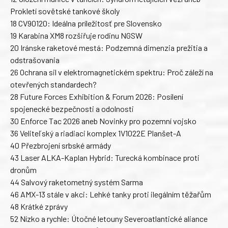
Prokletí sovětské tankové školy
18 CV90120: Ideálna príležitosť pre Slovensko
19 Karabina XM8 rozšiřuje rodinu NGSW
20 Iránske raketové mestá: Podzemná dimenzia prežitia a
odstrašovania
26 Ochrana sil v elektromagnetickém spektru: Proč záleží na
otevřených standardech?
28 Future Forces Exhibition & Forum 2026: Posílení
spojenecké bezpečnosti a odolnosti
30 Enforce Tac 2026 aneb Novinky pro pozemní vojsko
36 Veliteľský a riadiaci komplex 1V1022E Planšet-A
40 Přezbrojení srbské armády
43 Laser ALKA-Kaplan Hybrid: Turecká kombinace proti
dronům
44 Salvový raketometný systém Sarma
46 AMX-13 stále v akci: Lehké tanky proti ilegálním těžařům
48 Krátké zprávy
52 Nízko a rychle: Útočné letouny Severoatlantické aliance