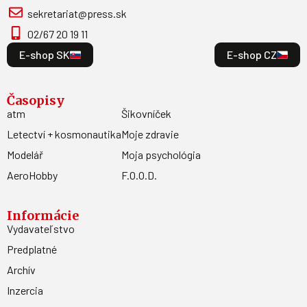
sekretariat@press.sk
02/67 20 19 11
E-shop SK
E-shop CZ
Časopisy
atm
Šikovníček
Letectví + kosmonautika
Moje zdravie
Modelář
Moja psychológia
AeroHobby
F.O.O.D.
Informácie
Vydavateľstvo
Predplatné
Archív
Inzercia