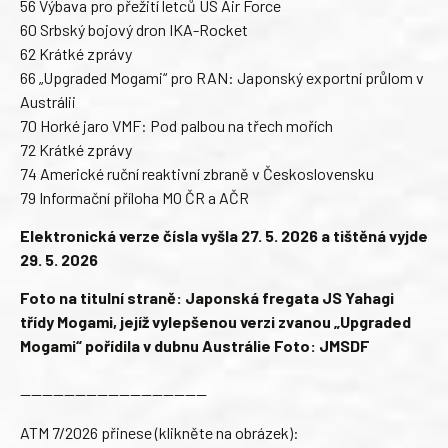
56 Výbava pro přežití letců US Air Force
60 Srbský bojový dron IKA-Rocket
62 Krátké zprávy
66 „Upgraded Mogami“ pro RAN: Japonský exportní průlom v
Austrálii
70 Horké jaro VMF: Pod palbou na třech mořích
72 Krátké zprávy
74 Americké ruční reaktivní zbraně v Československu
79 Informační příloha MO ČR a AČR
Elektronická verze čísla vyšla 27. 5. 2026 a tištěná vyjde
29. 5. 2026
Foto na titulní straně: Japonská fregata JS Yahagi
třídy Mogami, jejíž vylepšenou verzi zvanou „Upgraded
Mogami“ pořídila v dubnu Austrálie Foto: JMSDF
—————————————————
ATM 7/2026 přinese (klikněte na obrázek):