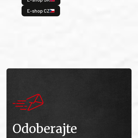
je: 
odeh
E-shop CZ
bitv
E
E
Odoberajte