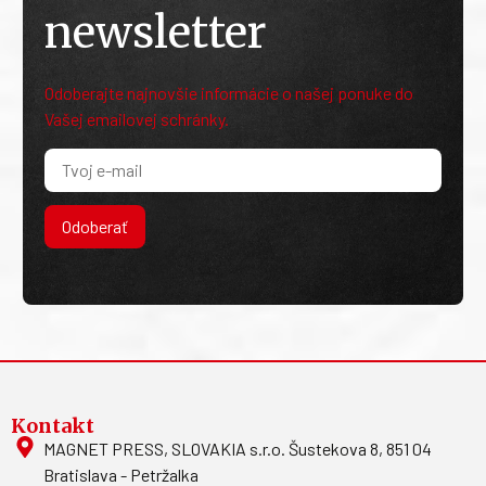
newsletter
Odoberajte najnovšie informácie o našej ponuke do
Vašej emailovej schránky.
Odoberať
Kontakt
MAGNET PRESS, SLOVAKIA s.r.o. Šustekova 8, 851 04
Bratislava - Petržalka