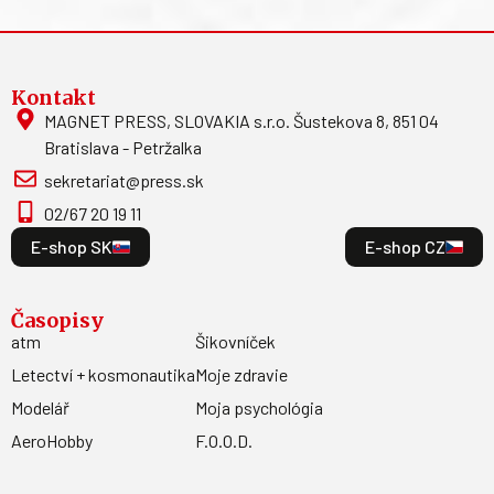
Kontakt
MAGNET PRESS, SLOVAKIA s.r.o. Šustekova 8, 851 04
Bratislava - Petržalka
sekretariat@press.sk
02/67 20 19 11
E-shop SK
E-shop CZ
Časopisy
atm
Šikovníček
Letectví + kosmonautika
Moje zdravie
Modelář
Moja psychológia
AeroHobby
F.O.O.D.