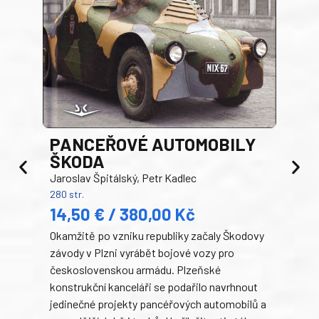
PANCEŘOVÉ AUTOMOBILY
ŠKODA
TA
Jaroslav Špitálský, Petr Kadlec
Ben
280 str.
352 s
14,50 € / 380,00 Kč
22
Okamžitě po vzniku republiky začaly Škodovy
Tank
závody v Plzni vyrábět bojové vozy pro
býva
československou armádu. Plzeňské
Rusk
konstrukční kanceláři se podařilo navrhnout
armá
jedinečné projekty pancéřových automobilů a
stře