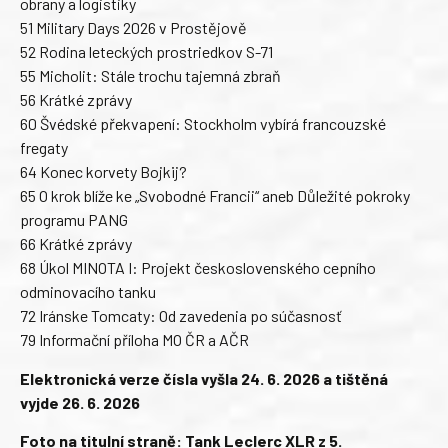
obrany a logistiky
51 Military Days 2026 v Prostějově
52 Rodina leteckých prostriedkov S-71
55 Micholit: Stále trochu tajemná zbraň
56 Krátké zprávy
60 Švédské překvapení: Stockholm vybírá francouzské
fregaty
64 Konec korvety Bojkij?
65 O krok blíže ke „Svobodné Francii“ aneb Důležité pokroky
programu PANG
66 Krátké zprávy
68 Úkol MINOTA I: Projekt československého cepního
odminovacího tanku
72 Iránske Tomcaty: Od zavedenia po súčasnosť
79 Informační příloha MO ČR a AČR
Elektronická verze čísla vyšla 24. 6. 2026 a tištěná
vyjde 26. 6. 2026
Foto na titulní straně: Tank Leclerc XLR z 5.