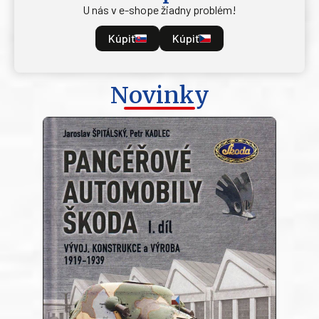
U nás v e-shope žiadny problém!
Kúpiť
Kúpiť
Novinky