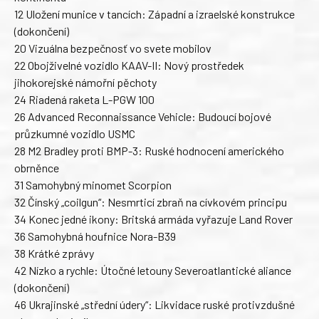
12 Uložení munice v tancích: Západní a izraelské konstrukce
(dokončení)
20 Vizuálna bezpečnosť vo svete mobilov
22 Obojživelné vozidlo KAAV-II: Nový prostředek
jihokorejské námořní pěchoty
24 Riadená raketa L-PGW 100
26 Advanced Reconnaissance Vehicle: Budoucí bojové
průzkumné vozidlo USMC
28 M2 Bradley proti BMP-3: Ruské hodnocení amerického
obrněnce
31 Samohybný minomet Scorpion
32 Čínský „coilgun“: Nesmrticí zbraň na cívkovém principu
34 Konec jedné ikony: Britská armáda vyřazuje Land Rover
36 Samohybná houfnice Nora-B39
38 Krátké zprávy
42 Nízko a rychle: Útočné letouny Severoatlantické aliance
(dokončení)
46 Ukrajinské „střední údery“: Likvidace ruské protivzdušné