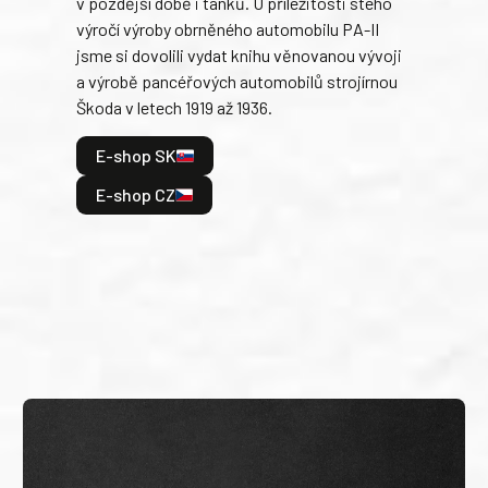
v pozdější době i tanků. U příležitosti stého
při 
výročí výroby obrněného automobilu PA-II
blíz
jsme si dovolili vydat knihu věnovanou vývoji
tank
a výrobě pancéřových automobilů strojírnou
v lé
Škoda v letech 1919 až 1936.
tak 
hrdi
E-shop SK
je: 
odeh
E-shop CZ
bitv
E
E