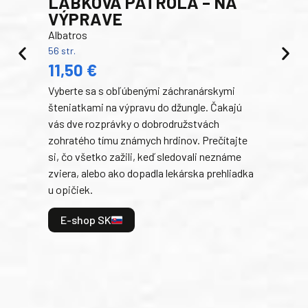
LABKOVÁ PATROLA – NA
VÝPRAVE
Albatros
56 str.
PR
11,50 €
RO
Vyberte sa s obľúbenými záchranárskymi
Egm
šteniatkami na výpravu do džungle. Čakajú
192 s
14
vás dve rozprávky o dobrodružstvách
zohratého tímu známych hrdinov. Prečítajte
V te
si, čo všetko zažili, keď sledovali neznáme
dobr
zviera, alebo ako dopadla lekárska prehliadka
a ic
u opičiek.
kama
divo
E-shop SK
uspa
všet
ste 
konc