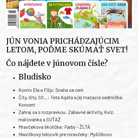
JÚN VONIA PRICHÁDZAJÚCIM
LETOM, POĎME SKÚMAŤ SVET!
Čo nájdete v júnovom čísle?
Bludisko
Komix Ela a Filip: Snaha sa cení
Čity, čity, čit…: Teta Agáta a jej mačacia sedmička:
Koncert
Zahraj sa s rozprávkou: Zábavné aktivity, Kvíz,
maľovanka a SÚŤAŽ
Mravčekova školička: Farby – ŽLTÁ
Hlavičkový telocvik pre mravčeky: Myšičkovo