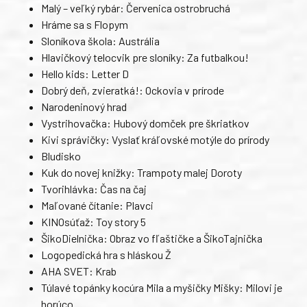
Malý – veľký rybár: Červenica ostrobruchá
Hráme sa s Flopym
Sloníkova škola: Austrália
Hlavičkový telocvik pre sloníky: Za futbalkou!
Hello kids: Letter D
Dobrý deň, zvieratká!: Ockovia v prírode
Narodeninový hrad
Vystrihovačka: Hubový domček pre škriatkov
Kivi správičky: Vyslať kráľovské motýle do prírody
Bludisko
Kuk do novej knižky: Trampoty malej Doroty
Tvorihlávka: Čas na čaj
Maľované čítanie: Plavci
KINOsúťaž: Toy story 5
ŠikoDielnička: Obraz vo fľaštičke a ŠikoTajnička
Logopedická hra s hláskou Ž
AHA SVET: Krab
Túlavé topánky kocúra Mila a myšičky Mišky: Milovi je
horúco