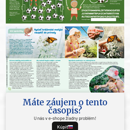
Máte záujem o tento
časopis?
U nás v e-shope žiadny problém!
Kúpiť