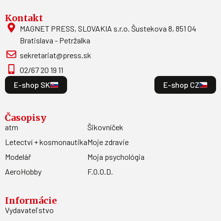
Kontakt
MAGNET PRESS, SLOVAKIA s.r.o. Šustekova 8, 851 04
Bratislava - Petržalka
sekretariat@press.sk
02/67 20 19 11
E-shop SK
E-shop CZ
Časopisy
atm
Šikovníček
Letectví + kosmonautika
Moje zdravie
Modelář
Moja psychológia
AeroHobby
F.O.O.D.
Informácie
Vydavateľstvo