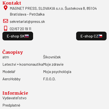
Kontakt
MAGNET PRESS, SLOVAKIA s.r.o. Šustekova 8, 851 04
Bratislava - Petržalka
sekretariat@press.sk
02/67 20 19 11
E-shop SK
E-shop CZ
Časopisy
atm
Šikovníček
Letectví + kosmonautika
Moje zdravie
Modelář
Moja psychológia
AeroHobby
F.O.O.D.
Informácie
Vydavateľstvo
Predplatné