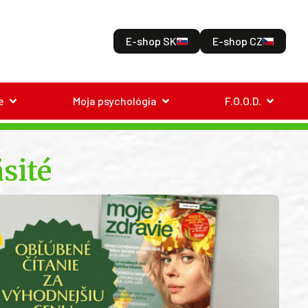
E-shop SK
E-shop CZ
e
Moja psychológia
F.O.O.D.
sité