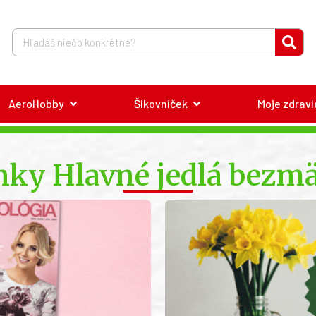
AeroHobby
Šikovníček
Moje zdravi
nky Hlavné jedlá bezmä