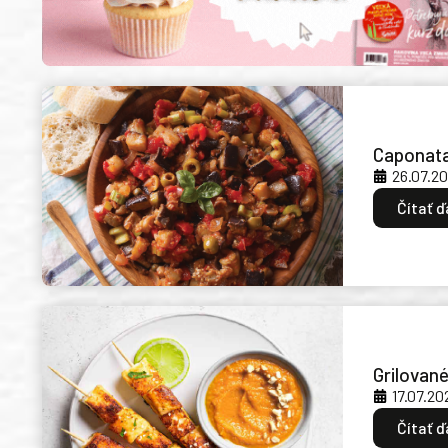
Caponat
26.07.2
Čítať ď
Grilovan
17.07.20
Čítať ď