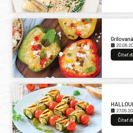
Grilovaná
20.06.2
Čítať ď
HALLOUM
27.05.2
Čítať ď