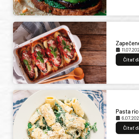
Zapečené
11.07.20
Čítať ď
Pasta ric
6.07.20
Čítať ď