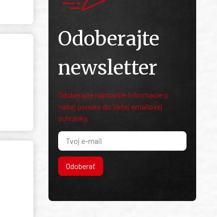
Odoberajte
newsletter
Odoberajte najnovšie informácie o
našej ponuke do Vašej emailovej
schránky.
Odoberať