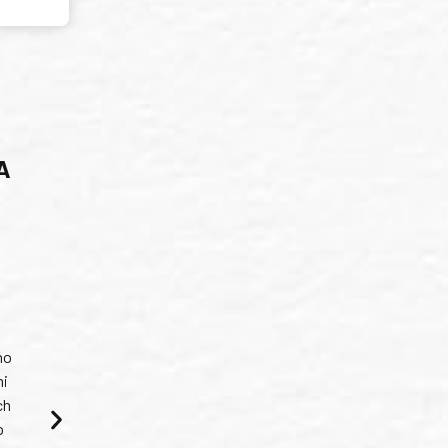
A
ho
mi
ch
o