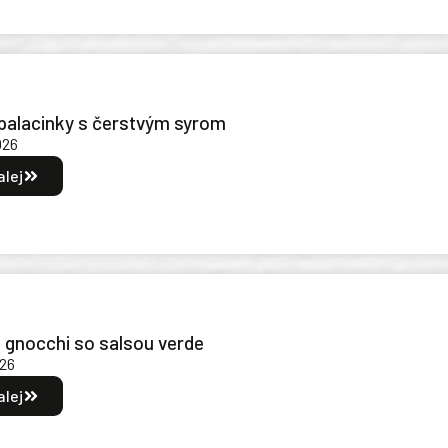
 palacinky s čerstvým syrom
026
alej
é gnocchi so salsou verde
026
alej