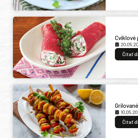
Cviklové
20.05.2
Čítať ď
Grilovan
10.05.2
Čítať ď