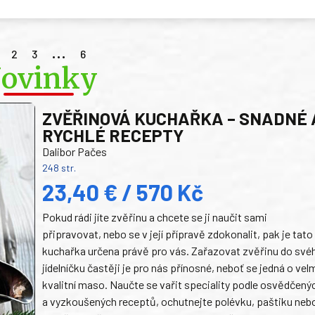
…
2
3
6
ovinky
ZVĚŘINOVÁ KUCHAŘKA – SNADNÉ 
RYCHLÉ RECEPTY
Dalibor Pačes
248 str.
23,40 € / 570 Kč
Pokud rádi jíte zvěřinu a chcete se ji naučit sami
připravovat, nebo se v její přípravě zdokonalit, pak je tato
kuchařka určena právě pro vás. Zařazovat zvěřinu do své
jídelníčku častěji je pro nás přínosné, neboť se jedná o vel
kvalitní maso. Naučte se vařit speciality podle osvědčený
a vyzkoušených receptů, ochutnejte polévku, paštiku neb