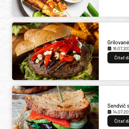
Grilovan
16.07.20
Čítať ď
Sendvič 
14.07.20
Čítať ď