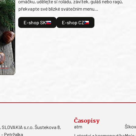
omáčku, udělejte si roládu, závitek, guláš nebo ragú,
překvapte své blízké svátečním menu…
E-shop SK
E-shop CZ
Časopisy
atm
Šikov
LOVAKIA s.r.o. Šustekova 8,
 - Petržalka
Letectví + kosmonautika
Moje 