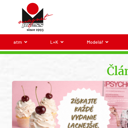
atm
L+K
Modelář
Člá