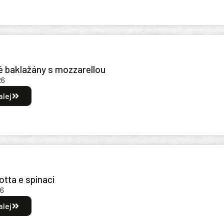
 baklažány s mozzarellou
26
alej
otta e spinaci
26
alej