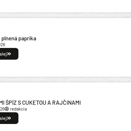
 plnená paprika
026
alej
I ŠPÍZ S CUKETOU A RAJČINAMI
026
redakcia
alej