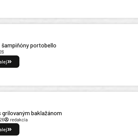
é šampiňóny portobello
26
alej
s grilovaným baklažánom
26
redakcia
alej