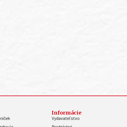
Informácie
níček
Vydavateľstvo
zdravie
Predplatné