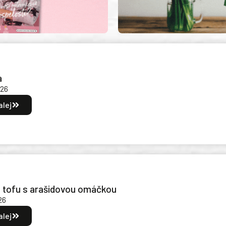
a
026
alej
é tofu s arašidovou omáčkou
26
alej