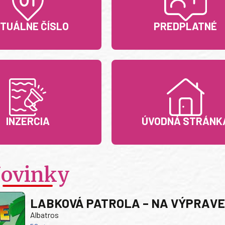
TUÁLNE ČÍSLO
PREDPLATNÉ
INZERCIA
ÚVODNÁ STRÁNK
ovinky
LABKOVÁ PATROLA – NA VÝPRAV
Albatros