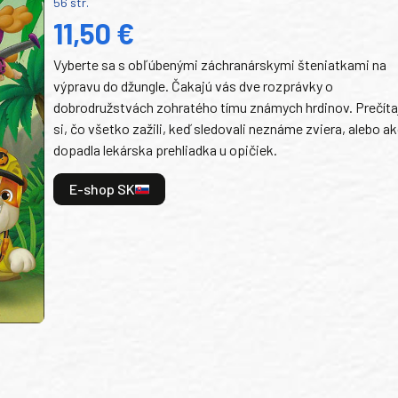
56 str.
11,50 €
Vyberte sa s obľúbenými záchranárskymi šteniatkami na
výpravu do džungle. Čakajú vás dve rozprávky o
dobrodružstvách zohratého tímu známych hrdinov. Prečíta
si, čo všetko zažili, keď sledovali neznáme zviera, alebo a
dopadla lekárska prehliadka u opičiek.
E-shop SK