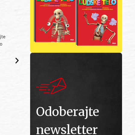
jte
ko
Odoberajte
newsletter