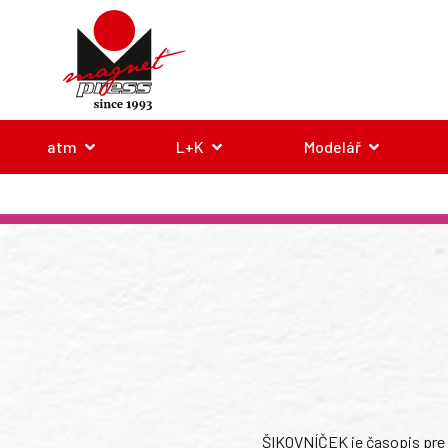
atm
L+K
Modelář
ŠIKOVNÍČEK je časopis pre 