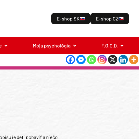
E-shop SK
E-shop CZ
e
Moja psychológia
F.O.O.D.
isu je deti pobaviť a niečo