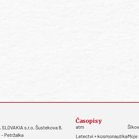
Časopisy
atm
Šikov
LOVAKIA s.r.o. Šustekova 8,
 - Petržalka
Letectví + kosmonautika
Moje 