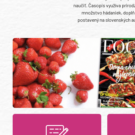
naučiť. Časopis využíva priro
množstvo hádaniek, doplňo
postavený na slovenských au