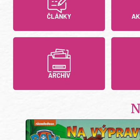
ČLÁNKY
AK
ARCHÍV
N