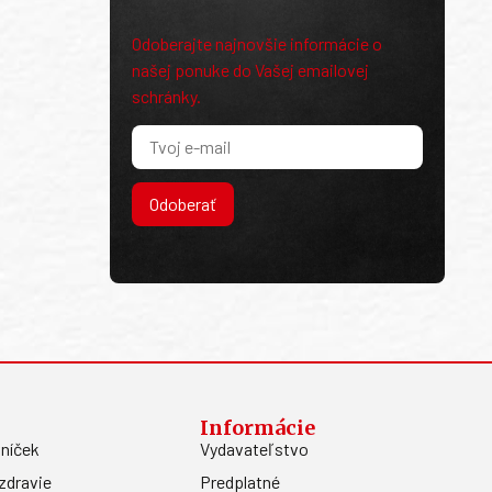
Odoberajte najnovšie informácie o
našej ponuke do Vašej emailovej
schránky.
Odoberať
Informácie
níček
Vydavateľstvo
zdravie
Predplatné