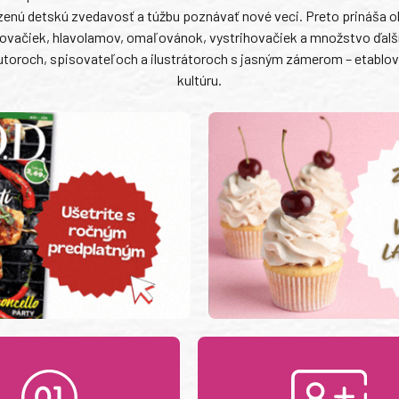
dzenú detskú zvedavosť a túžbu poznávať nové veci. Preto prináša o
vačiek, hlavolamov, omaľovánok, vystrihovačiek a množstvo ďalší
toroch, spisovateľoch a ilustrátoroch s jasným zámerom – etablo
kultúru.