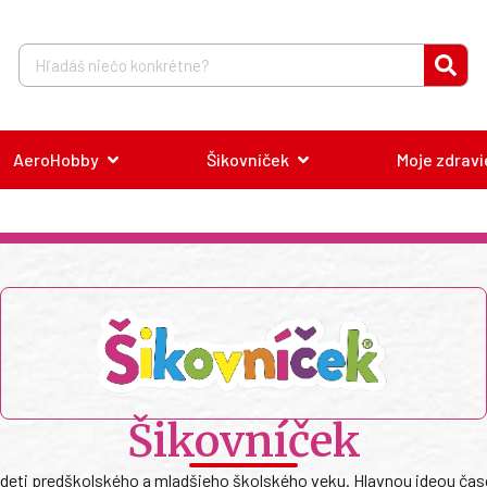
AeroHobby
Šikovníček
Moje zdravi
Šikovníček
deti predškolského a mladšieho školského veku. Hlavnou ideou časop