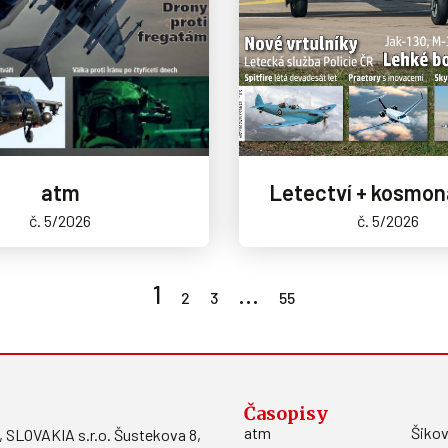
atm
Letectví + kosmon
č. 5/2026
č. 5/2026
1
…
2
3
55
Časopisy
atm
Šikov
LOVAKIA s.r.o. Šustekova 8,