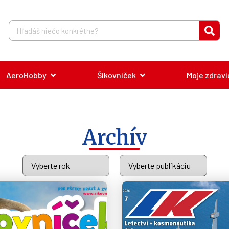
AeroHobby
Šikovníček
Moje zdravi
Archív