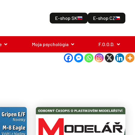
E-shop SK
E-shop CZ
e
Moja psychológia
F.O.O.D.