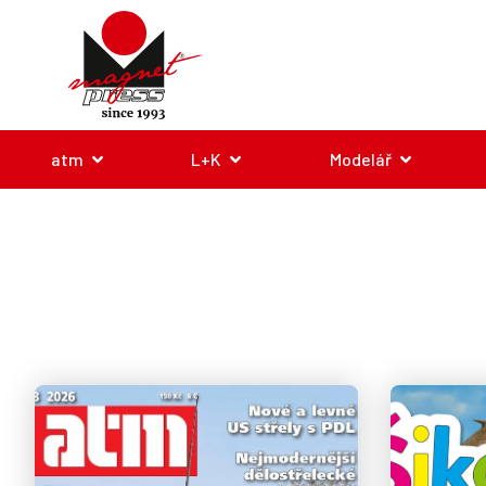
atm
L+K
Modelář