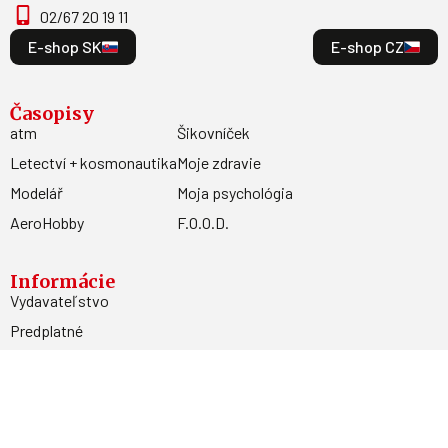
02/67 20 19 11
E-shop SK
E-shop CZ
Časopisy
atm
Šikovníček
Letectví + kosmonautika
Moje zdravie
Modelář
Moja psychológia
AeroHobby
F.O.O.D.
Informácie
Vydavateľstvo
Predplatné
Archív
Inzercia
GDPR