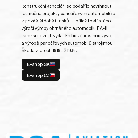
konstrukční kanceláři se podařilo navrhnout
armá
jedinečné projekty pancéřových automobilů a
stře
v pozdější době i tanků. U příležitosti stého
při 
výročí výroby obrněného automobilu PA-II
blíz
jsme si dovolili vydat knihu věnovanou vývoji
tank
a výrobě pancéřových automobilů strojírnou
v lé
Škoda v letech 1919 až 1936.
tak 
hrdi
E-shop SK
je: 
odeh
E-shop CZ
bitv
E
E