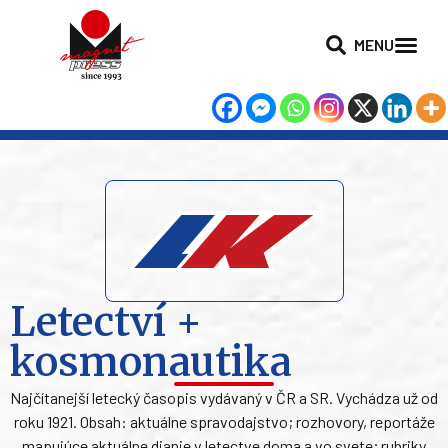
MENU
Letectví +
kosmonautika
Najčítanejší letecký časopis vydávaný v ČR a SR. Vychádza už od
roku 1921. Obsah: aktuálne spravodajstvo; rozhovory, reportáže
mapujúce aktuálne dianie v letectve doma a vo svete; rubriky