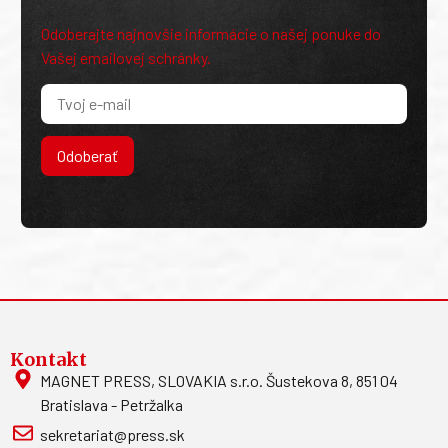
Odoberajte najnovšie informácie o našej ponuke do
Vašej emailovej schránky.
Odoberať
Kontakt
MAGNET PRESS, SLOVAKIA s.r.o. Šustekova 8, 851 04
Bratislava - Petržalka
sekretariat@press.sk