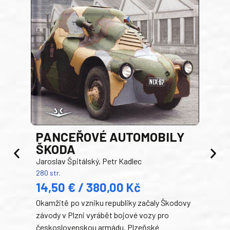
PANCEŘOVÉ AUTOMOBILY
ŠKODA
TA
Jaroslav Špitálský, Petr Kadlec
Ben
280 str.
352 s
14,50 € / 380,00 Kč
22
Okamžitě po vzniku republiky začaly Škodovy
Tank
závody v Plzni vyrábět bojové vozy pro
býva
československou armádu. Plzeňské
Rusk