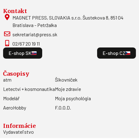
Kontakt
MAGNET PRESS, SLOVAKIA s.r.o. Šustekova 8, 851 04
Bratislava - Petržalka
sekretariat@press.sk
02/67 20 19 11
E-shop SK
E-shop CZ
Časopisy
atm
Šikovníček
Letectví + kosmonautika
Moje zdravie
Modelář
Moja psychológia
AeroHobby
F.O.O.D.
Informácie
Vydavateľstvo