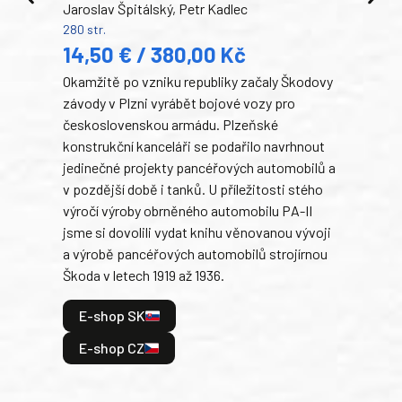
Jaroslav Špitálský, Petr Kadlec
Ben
280 str.
352 s
14,50 € / 380,00 Kč
22
Okamžitě po vzniku republiky začaly Škodovy
Tank
závody v Plzni vyrábět bojové vozy pro
býva
československou armádu. Plzeňské
Rusk
konstrukční kanceláři se podařilo navrhnout
armá
jedinečné projekty pancéřových automobilů a
stře
v pozdější době i tanků. U příležitosti stého
při 
výročí výroby obrněného automobilu PA-II
blíz
jsme si dovolili vydat knihu věnovanou vývoji
tank
a výrobě pancéřových automobilů strojírnou
v lé
Škoda v letech 1919 až 1936.
tak 
hrdi
E-shop SK
je: 
odeh
E-shop CZ
bitv