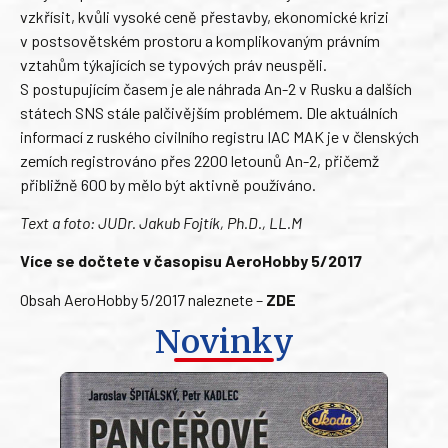
vzkřísit, kvůli vysoké ceně přestavby, ekonomické krizi
v postsovětském prostoru a komplikovaným právním
vztahům týkajících se typových práv neuspěli.
S postupujícím časem je ale náhrada An-2 v Rusku a dalších
státech SNS stále palčivějším problémem. Dle aktuálních
informací z ruského civilního registru IAC MAK je v členských
zemích registrováno přes 2200 letounů An-2, přičemž
přibližně 600 by mělo být aktivně používáno.
Text a foto: JUDr. Jakub Fojtík, Ph.D., LL.M
Více se dočtete v časopisu AeroHobby 5/2017
Obsah AeroHobby 5/2017 naleznete –
ZDE
Novinky