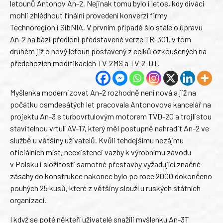
letounů Antonov An-2. Nejinak tomu bylo i letos, kdy diváci
mohli zhlédnout finální provedení konverzí firmy
Technoregion i SibNIA. V prvním případě šlo stále o úpravu
An-2 na bázi předloni představené verze TR-301, v tom
druhém již o nový letoun postavený z celků ozkoušených na
předchozích modifikacích TV-2MS a TV-2-DT.
Myšlenka modernizovat An-2 rozhodně není nová a již na
počátku osmdesátých let pracovala Antonovova kancelář na
projektu An-3 s turbovrtulovým motorem TVD-20 a trojlistou
stavitelnou vrtulí AV-17, který měl postupně nahradit An-2 ve
službě u většiny uživatelů. Kvůli tehdejšímu nezájmu
oficiálních míst, neexistenci vazby k výrobnímu závodu
v Polsku i složitosti samotné přestavby vyžadující značné
zásahy do konstrukce nakonec bylo po roce 2000 dokončeno
pouhých 25 kusů, které z většiny slouží u ruských státních
organizací.
I když se poté někteří uživatelé snažili myšlenku An-3T