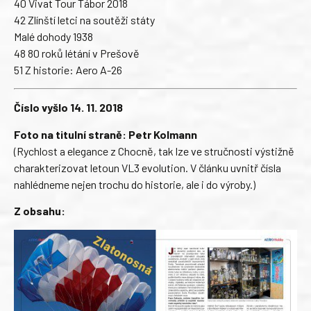
40 Vivat Tour Tábor 2018
42 Zlínští letci na soutěži státy
Malé dohody 1938
48 80 roků létání v Prešově
51 Z historie: Aero A-26
Číslo vyšlo 14. 11. 2018
Foto na titulní straně: Petr Kolmann
(Rychlost a elegance z Chocně, tak lze ve stručnosti výstižně
charakterizovat letoun VL3 evolution. V článku uvnitř čísla
nahlédneme nejen trochu do historie, ale i do výroby.)
Z obsahu: