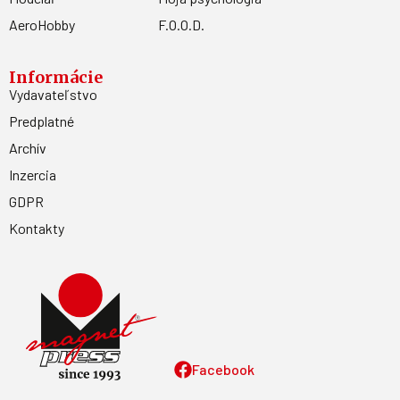
Kontakt
MAGNET PRESS, SLOVAKIA s.r.o. Šustekova 8, 851 04
Bratislava - Petržalka
sekretariat@press.sk
02/67 20 19 11
E-shop SK
E-shop CZ
Časopisy
atm
Šikovníček
Letectví + kosmonautika
Moje zdravie
Modelář
Moja psychológia
AeroHobby
F.O.O.D.
Informácie