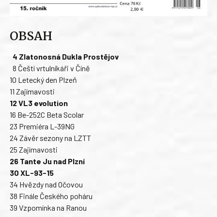
OBSAH
4 Zlatonosná Dukla Prostějov
8 Čeští vrtulníkáři v Číně
10 Letecký den Plzeň
11 Zajímavosti
12 VL3 evolution
16 Be-252C Beta Scolar
23 Premiéra L-39NG
24 Závěr sezony na LZTT
25 Zajímavosti
26 Tante Ju nad Plzní
30 XL-93-15
34 Hvězdy nad Očovou
38 Finále Českého poháru
39 Vzpomínka na Ranou