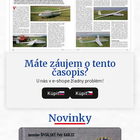
Máte záujem o tento
časopis?
U nás v e-shope žiadny problém!
Kúpiť
Kúpiť
Novinky