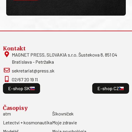
Odoberajte
newsletter
Odoberajte najnovšie informácie o našej ponuke do
Vašej emailovej schránky.
Odoberať