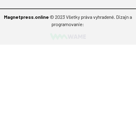
Vydavateľstvo
Predplatné
Archív
Inzercia
GDPR
Kontakty
Facebook
Magnetpress.online
© 2023 Všetky práva vyhradené. Dizajn a
programovanie: