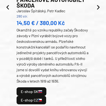
ŠKODA
TA
Jaroslav Špitálský, Petr Kadlec
Ben
280 str.
352 s
14,50 € / 380,00 Kč
22
Okamžitě po vzniku republiky začaly Škodovy
Tank
závody v Plzni vyrábět bojové vozy pro
býva
československou armádu. Plzeňské
Rusk
konstrukční kanceláři se podařilo navrhnout
armá
jedinečné projekty pancéřových automobilů a
stře
v pozdější době i tanků. U příležitosti stého
při 
výročí výroby obrněného automobilu PA-II
blíz
jsme si dovolili vydat knihu věnovanou vývoji
tank
a výrobě pancéřových automobilů strojírnou
v lé
Škoda v letech 1919 až 1936.
tak 
hrdi
E-shop SK
je: 
odeh
E-shop CZ
bitv