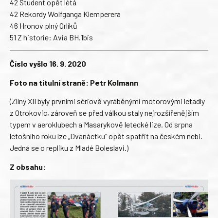
42 Student opět létá
42 Rekordy Wolfganga Klemperera
46 Hronov plný Orlíků
51 Z historie: Avia BH.1bis
Číslo vyšlo 16. 9. 2020
Foto na titulní straně: Petr Kolmann
(Zlíny XII byly prvními sériově vyráběnými motorovými letadly
z Otrokovic, zároveň se před válkou staly nejrozšířenějším
typem v aeroklubech a Masarykově letecké lize. Od srpna
letošního roku lze „Dvanáctku“ opět spatřit na českém nebi.
Jedná se o repliku z Mladé Boleslavi.)
Z obsahu: