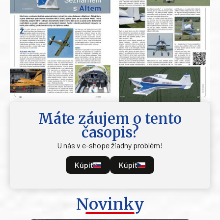
Máte záujem o tento
časopis?
U nás v e-shope žiadny problém!
Kúpiť
Kúpiť
Novinky