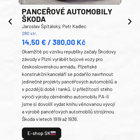
PANCEŘOVÉ AUTOMOBILY
ŠKODA
TA
Jaroslav Špitálský, Petr Kadlec
Ben
280 str.
352 s
14,50 € / 380,00 Kč
22
Okamžitě po vzniku republiky začaly Škodovy
Tank
závody v Plzni vyrábět bojové vozy pro
býva
československou armádu. Plzeňské
Rusk
konstrukční kanceláři se podařilo navrhnout
armá
jedinečné projekty pancéřových automobilů a
stře
v pozdější době i tanků. U příležitosti stého
při 
výročí výroby obrněného automobilu PA-II
blíz
jsme si dovolili vydat knihu věnovanou vývoji
tank
a výrobě pancéřových automobilů strojírnou
v lé
Škoda v letech 1919 až 1936.
tak 
hrdi
E-shop SK
je: 