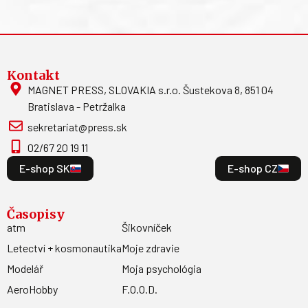
Kontakt
MAGNET PRESS, SLOVAKIA s.r.o. Šustekova 8, 851 04
Bratislava - Petržalka
sekretariat@press.sk
02/67 20 19 11
E-shop SK
E-shop CZ
Časopisy
atm
Šikovníček
Letectví + kosmonautika
Moje zdravie
Modelář
Moja psychológia
AeroHobby
F.O.O.D.