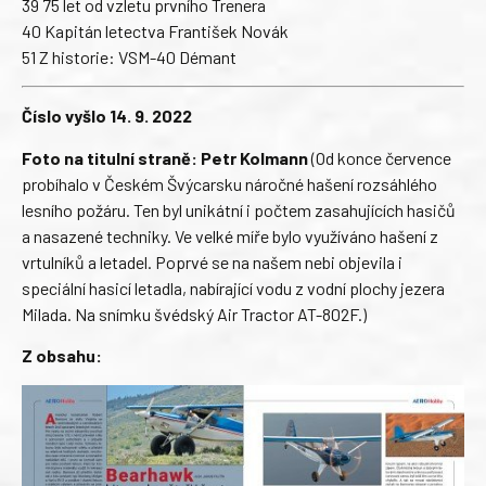
39 75 let od vzletu prvního Trenera
40 Kapitán letectva František Novák
51 Z historie: VSM-40 Démant
Číslo vyšlo 14. 9. 2022
Foto na titulní straně: Petr Kolmann
(Od konce července
probíhalo v Českém Švýcarsku náročné hašení rozsáhlého
lesního požáru. Ten byl unikátní i počtem zasahujících hasičů
a nasazené techniky. Ve velké míře bylo využíváno hašení z
vrtulníků a letadel. Poprvé se na našem nebi objevila i
speciální hasicí letadla, nabírající vodu z vodní plochy jezera
Milada. Na snímku švédský Air Tractor AT-802F.)
Z obsahu: