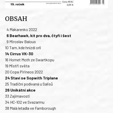
OBSAH
4 Makarenko 2022
6 Bearhawk, kit pro dva, čtyři i šest
9 Miroslav Balous
10 Tam, kde hnízdí orli
14 Cirrus VK-30
16 Hornet Moth ze Swartkopu
19 Mistři světa
20 Copa Pirineos 2022
24 Staví se Sopwith Triplane
25 Tradiční podívaná u Salisů
26 Unikátní akce
33 Zajímavosti
34 HC-102 ve Svazarmu
38 Malá letadla ve Farnborough