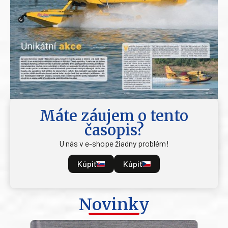
Máte záujem o tento
časopis?
U nás v e-shope žiadny problém!
Kúpiť
Kúpiť
Novinky