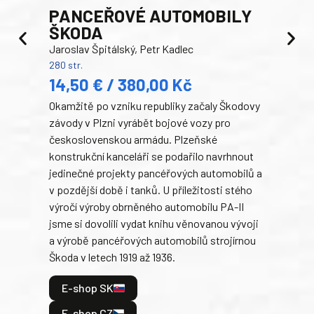
PANCEŘOVÉ AUTOMOBILY
ŠKODA
TA
Jaroslav Špitálský, Petr Kadlec
Ben
280 str.
352 s
14,50 € / 380,00 Kč
22
Okamžitě po vzniku republiky začaly Škodovy
Tank
závody v Plzni vyrábět bojové vozy pro
býva
československou armádu. Plzeňské
Rusk
konstrukční kanceláři se podařilo navrhnout
armá
jedinečné projekty pancéřových automobilů a
stře
v pozdější době i tanků. U příležitosti stého
při 
výročí výroby obrněného automobilu PA-II
blíz
jsme si dovolili vydat knihu věnovanou vývoji
tank
a výrobě pancéřových automobilů strojírnou
v lé
Škoda v letech 1919 až 1936.
tak 
hrdi
E-shop SK
je: 
odeh
E-shop CZ