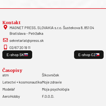
Kontakt
MAGNET PRESS, SLOVAKIA s.r.o. Šustekova 8, 851 04
Bratislava - Petržalka
sekretariat@press.sk
02/67 20 19 11
E-shop SK
E-shop CZ
Časopisy
atm
Šikovníček
Letectví + kosmonautika
Moje zdravie
Modelář
Moja psychológia
AeroHobby
F.O.O.D.