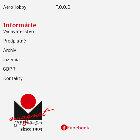
AeroHobby
F.O.O.D.
Informácie
Vydavateľstvo
Predplatné
Archív
Inzercia
GDPR
Kontakty
Facebook