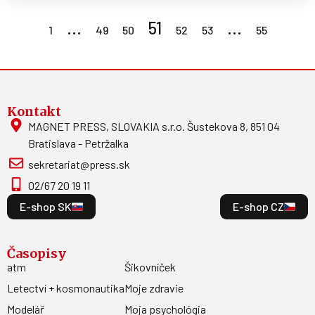
…
51
…
1
49
50
52
53
55
Kontakt
MAGNET PRESS, SLOVAKIA s.r.o. Šustekova 8, 851 04
Bratislava - Petržalka
sekretariat@press.sk
02/67 20 19 11
E-shop SK
E-shop CZ
Časopisy
atm
Šikovníček
Letectví + kosmonautika
Moje zdravie
Modelář
Moja psychológia