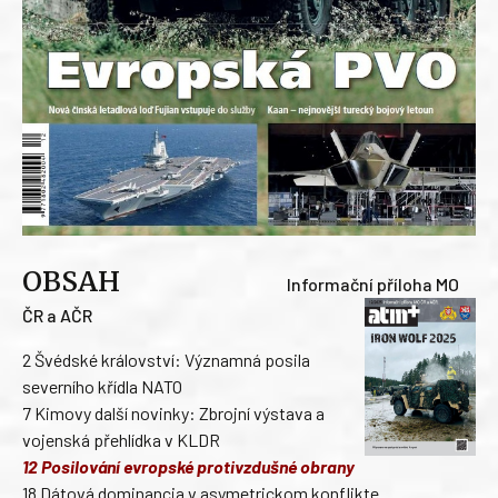
OBSAH
Informační příloha MO
ČR a AČR
2 Švédské království: Významná posila
severního křídla NATO
7 Kimovy další novinky: Zbrojní výstava a
vojenská přehlídka v KLDR
12 Posilování evropské protivzdušné obrany
18 Dátová dominancia v asymetrickom konflikte