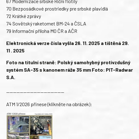
67 Modernizace srbské Říční flotily
70 Bezposádkové prostriedky pre srbské plavidlá
72 Krátké zprávy
74 Sovětský raketomet BM-24 a ČSLA
79 Informační příloha MO ČR a AČR
Elektronická verze čísla vyšla 26. 11. 2025 a tištěná 29.
11 . 2025
Foto na titulní straně: Polský samohybný protivzdušný
systém SA-35 s kanonem ráže 35 mm Foto: PIT-Radwar
S.A.
—————————————————
ATM 1/2026 přinese (klikněte na obrázek):