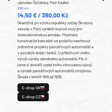
Jaroslav Špitálský, Petr Kadlec
Ben
280 str.
352 s
14,50 € / 380,00 Kč
22
Okamžitě po vzniku republiky začaly Škodovy
Tank
závody v Plzni vyrábět bojové vozy pro
býva
československou armádu. Plzeňské
Rusk
konstrukční kanceláři se podařilo navrhnout
armá
jedinečné projekty pancéřových automobilů a
stře
v pozdější době i tanků. U příležitosti stého
při 
výročí výroby obrněného automobilu PA-II
blíz
jsme si dovolili vydat knihu věnovanou vývoji
tank
a výrobě pancéřových automobilů strojírnou
v lé
Škoda v letech 1919 až 1936.
tak 
hrdi
E-shop SK
je: 
odeh
E-shop CZ
bitv