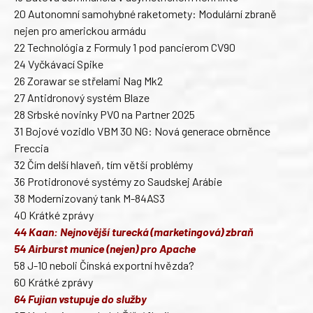
20 Autonomní samohybné raketomety: Modulární zbraně
nejen pro americkou armádu
22 Technológia z Formuly 1 pod pancierom CV90
24 Vyčkávací Spike
26 Zorawar se střelami Nag Mk2
27 Antidronový systém Blaze
28 Srbské novinky PVO na Partner 2025
31 Bojové vozidlo VBM 30 NG: Nová generace obrněnce
Freccia
32 Čím delší hlaveň, tím větší problémy
36 Protidronové systémy zo Saudskej Arábie
38 Modernizovaný tank M-84AS3
40 Krátké zprávy
44 Kaan: Nejnovější turecká (marketingová) zbraň
54 Airburst munice (nejen) pro Apache
58 J-10 neboli Čínská exportní hvězda?
60 Krátké zprávy
64 Fujian vstupuje do služby