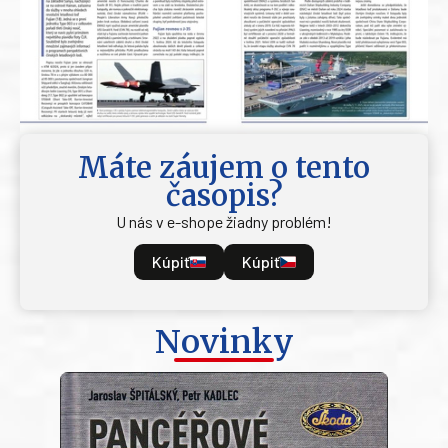
Máte záujem o tento
časopis?
U nás v e-shope žiadny problém!
Kúpiť
Kúpiť
Novinky