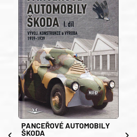
PANCEŘOVÉ AUTOMOBILY
ŠKODA
TA