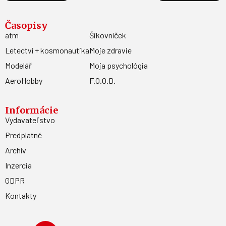
Časopisy
atm
Šikovníček
Letectví + kosmonautika
Moje zdravie
Modelář
Moja psychológia
AeroHobby
F.O.O.D.
Informácie
Vydavateľstvo
Predplatné
Archív
Inzercia
GDPR
Kontakty