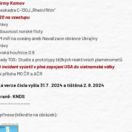
firmy Kamov
eskadra C-130J „Rhein/Rhin“
-20 na vzestupu
rávy
doucnost norské floty
M míří na oceány aneb Navalizace obránce Ukrajiny
rávy
rská houfnice D 9
řady TOS: Studie a prototypy těžkých reaktivních plamenometů
 incident vyústil v plné zapojení USA do vietnamské války
í příloha MO ČR a AČR
 verze čísla vyšla 31.7 . 2024 a tištěná 2. 8. 2024
straně: KNDS
——————————
řinese (klikněte na obrázek):