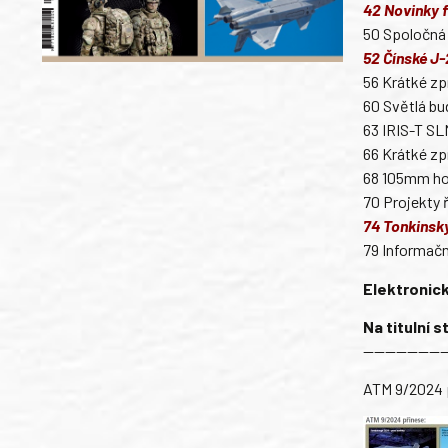
42 Novinky 
50 Spoločná 
52 Čínské J
56 Krátké zp
60 Světlá bu
63 IRIS-T SL
66 Krátké zp
68 105mm ho
70 Projekty 
74 Tonkinský
79 Informačn
Elektronická
Na titulní 
———————
ATM 9/2024 p