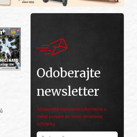
Odoberajte
newsletter
Odoberajte najnovšie informácie o
ků
našej ponuke do Vašej emailovej
schránky.