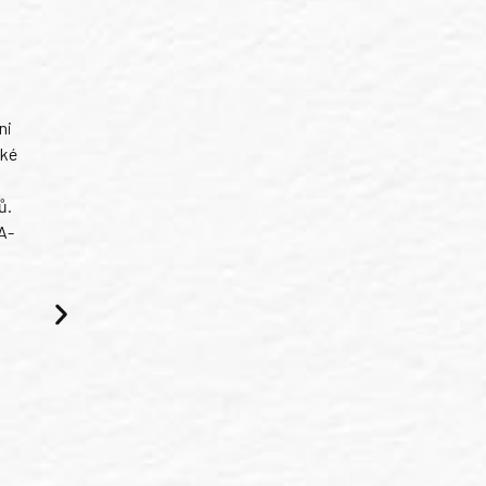
ni
ské
ů.
A-