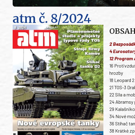
atm
č. 8/2024
O
2 Bezposádk
4 Eurosatory
12 Program 
16 Protivzd
hrozby
18 Leopard 2
21 TOS-3 Dra
22 Sila a mo
24 Abramsy p
29 Kalašniko
34 Nové mož
36 Stíhač t
38 Krátké zp