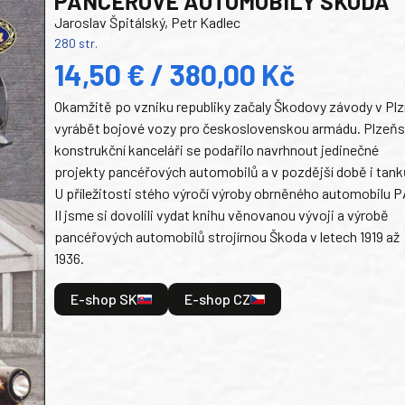
PANCEŘOVÉ AUTOMOBILY ŠKODA
Jaroslav Špitálský, Petr Kadlec
280 str.
14,50 € / 380,00 Kč
Okamžitě po vzniku republiky začaly Škodovy závody v Plz
vyrábět bojové vozy pro československou armádu. Plzeň
konstrukční kanceláři se podařilo navrhnout jedinečné
projekty pancéřových automobilů a v pozdější době i tank
U příležitosti stého výročí výroby obrněného automobilu P
II jsme si dovolili vydat knihu věnovanou vývoji a výrobě
pancéřových automobilů strojírnou Škoda v letech 1919 až
1936.
E-shop SK
E-shop CZ