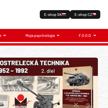
E-shop SK
E-shop CZ
e
Moja psychológia
F.O.O.D.