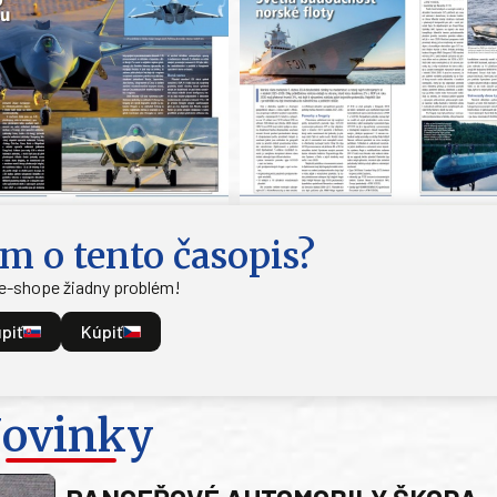
m o tento časopis?
 e-shope žiadny problém!
piť
Kúpiť
ovinky