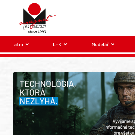
atm
L+K
Modelář