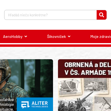
AeroHobby
Šikovníček
Moje zdravi