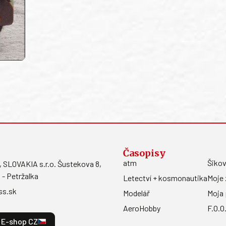
Časopisy
atm
Šikov
LOVAKIA s.r.o. Šustekova 8,
 - Petržalka
Letectví + kosmonautika
Moje 
ss.sk
Modelář
Moja 
AeroHobby
F.O.O
E-shop CZ