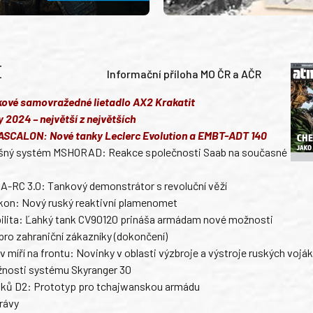
BSAH
Informační příloha MO ČR a AČR
ové samovražedné lietadlo AX2 Krakatit
 2024 – největší z největších
ASCALON: Nové tanky Leclerc Evolution a EMBT-ADT 140
ušný systém MSHORAD: Reakce společnosti Saab na současné
 A-RC 3.0: Tankový demonstrátor s revoluční věží
kon: Nový ruský reaktivní plamenomet
bilita: Ľahký tank CV90120 prináša armádam nové možnosti
ro zahraniční zákazníky (dokončení)
v míří na frontu: Novinky v oblasti výzbroje a výstroje ruských vojá
nosti systému Skyranger 30
anků D2: Prototyp pro tchajwanskou armádu
rávy