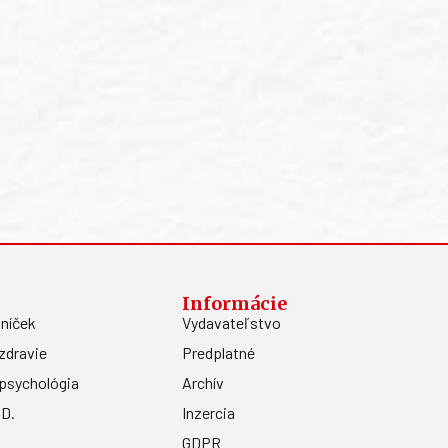
Informácie
níček
Vydavateľstvo
zdravie
Predplatné
psychológia
Archív
.D.
Inzercia
GDPR