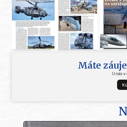
Máte záuje
U nás v
Kú
N