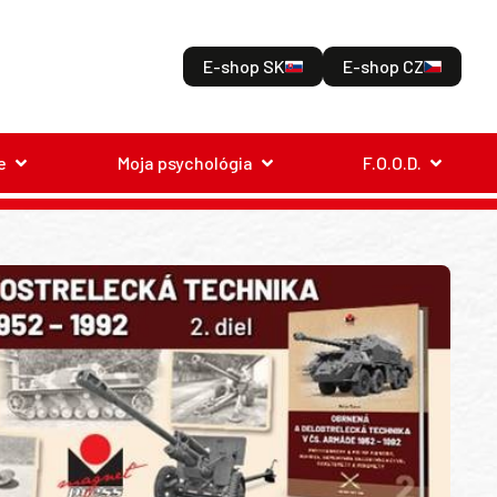
E-shop SK
E-shop CZ
e
Moja psychológia
F.O.O.D.