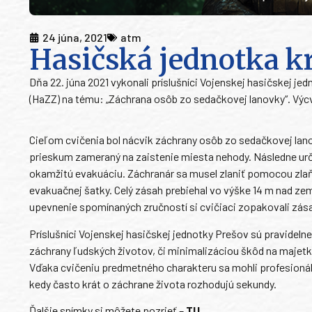
24 júna, 2021
atm
Hasičská jednotka krí
Dňa 22. júna 2021 vykonali príslušníci Vojenskej hasičskej 
(HaZZ) na tému: „Záchrana osôb zo sedačkovej lanovky“. Výc
Cieľom cvičenia bol nácvik záchrany osôb zo sedačkovej lano
prieskum zameraný na zaistenie miesta nehody. Následne urč
okamžitú evakuáciu. Záchranár sa musel zlaniť pomocou zla
evakuačnej šatky. Celý zásah prebiehal vo výške 14 m nad zemo
upevnenie spomínaných zručností si cvičiaci zopakovali zás
Príslušníci Vojenskej hasičskej jednotky Prešov sú pravideln
záchrany ľudských životov, či minimalizáciou škôd na majetk
Vďaka cvičeniu predmetného charakteru sa mohli profesionáln
kedy často krát o záchrane života rozhodujú sekundy.
Ďalšie snímky si môžete pozrieť –
TU
.