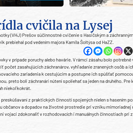
dla cvičila na Lysej
jednotky (VHJ) Prešov súčinnostné cvičenie s Hasičským a záchrann
vik prebiehal pod vedením majora Kamila Šoltýsa od HaZZ.
vky v prípade poruchy alebo havárie. V rámci zásahu bolo potrebné
iť počet zasahujúcich záchranárov, vyhľadanie zranených osôb a ic
ňovacieho zariadenia k cestujúcim a postupne ich spúšťať pomoco
u, preto boli záchranári nútení spoliehať sa jeden na druhého. Pre 
ah niekoľkokrát.
e preskúšavaní z praktických činností spojených nielen s hasením po
u občanov a dopadov na životné prostredie pri vzniku mimoriadnej 
i vojaci zdokonaliť v rozhodovacích i manuálnych činnostiach pri 