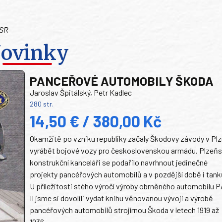
 SR
ovinky
PANCEŘOVÉ AUTOMOBILY ŠKODA
Jaroslav Špitálský, Petr Kadlec
280 str.
14,50 € / 380,00 Kč
Okamžitě po vzniku republiky začaly Škodovy závody v Plz
vyrábět bojové vozy pro československou armádu. Plzeň
konstrukční kanceláři se podařilo navrhnout jedinečné
projekty pancéřových automobilů a v pozdější době i tank
U příležitosti stého výročí výroby obrněného automobilu P
II jsme si dovolili vydat knihu věnovanou vývoji a výrobě
pancéřových automobilů strojírnou Škoda v letech 1919 až
1936.