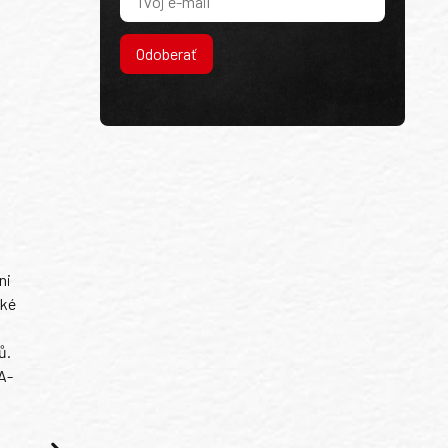
Odoberať
ni
ské
ů.
A-