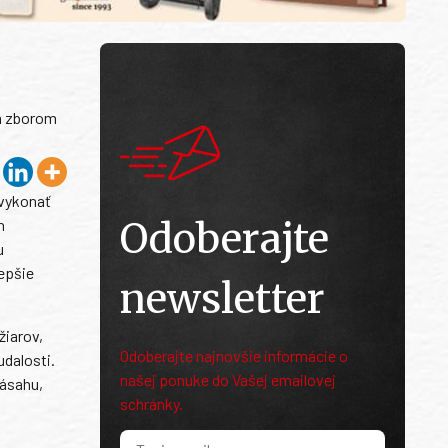
ým zborom
 vykonať
Odoberajte
h
u
lepšie
newsletter
žiarov,
Odoberajte najnovšie informácie o
udalosti.
našej ponuke do Vašej emailovej
zásahu,
schránky.