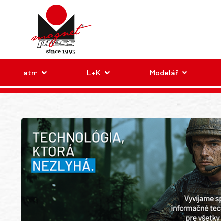
atm
L+K
Modelář