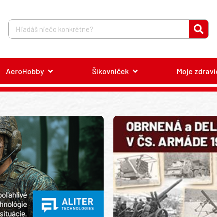
AeroHobby
Šikovníček
Moje zdravi