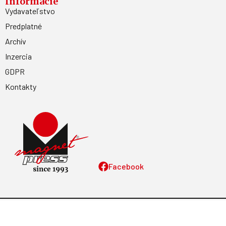
Informácie
Vydavateľstvo
Predplatné
Archív
Inzercia
GDPR
Kontakty
Facebook
Magnetpress.online
© 2023 Všetky práva vyhradené. Dizajn a
programovanie: