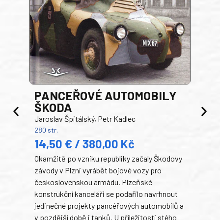
PANCEŘOVÉ AUTOMOBILY
ŠKODA
TA
Jaroslav Špitálský, Petr Kadlec
Ben
280 str.
352 s
14,50 € / 380,00 Kč
22
Okamžitě po vzniku republiky začaly Škodovy
Tank
závody v Plzni vyrábět bojové vozy pro
býva
československou armádu. Plzeňské
Rusk
konstrukční kanceláři se podařilo navrhnout
armá
jedinečné projekty pancéřových automobilů a
stře
v pozdější době i tanků. U příležitosti stého
při 