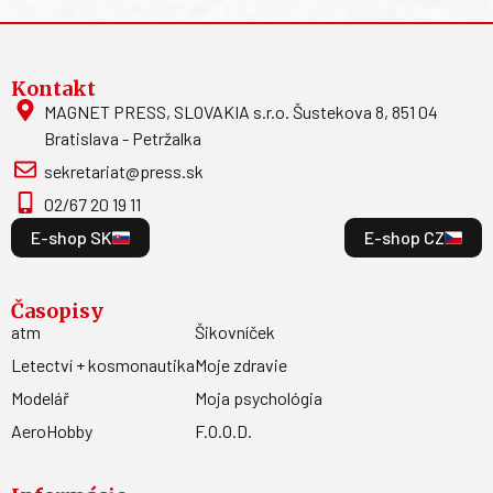
Kontakt
MAGNET PRESS, SLOVAKIA s.r.o. Šustekova 8, 851 04
Bratislava - Petržalka
sekretariat@press.sk
02/67 20 19 11
E-shop SK
E-shop CZ
Časopisy
atm
Šikovníček
Letectví + kosmonautika
Moje zdravie
Modelář
Moja psychológia
AeroHobby
F.O.O.D.