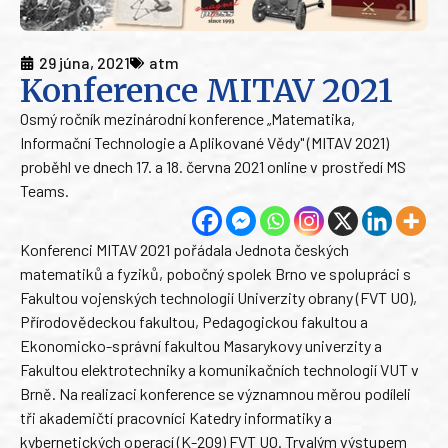
29 júna, 2021
atm
Konference MITAV 2021
Osmý ročník mezinárodní konference „Matematika,
Informační Technologie a Aplikované Vědy" (MITAV 2021)
proběhl ve dnech 17. a 18. června 2021 online v prostředí MS
Teams.
Konferenci MITAV 2021 pořádala Jednota českých
matematiků a fyziků, pobočný spolek Brno ve spolupráci s
Fakultou vojenských technologií Univerzity obrany (FVT UO),
Přírodovědeckou fakultou, Pedagogickou fakultou a
Ekonomicko-správní fakultou Masarykovy univerzity a
Fakultou elektrotechniky a komunikačních technologií VUT v
Brně. Na realizaci konference se významnou měrou podíleli
tři akademičtí pracovníci Katedry informatiky a
kybernetických operací (K-209) FVT UO. Trvalým výstupem