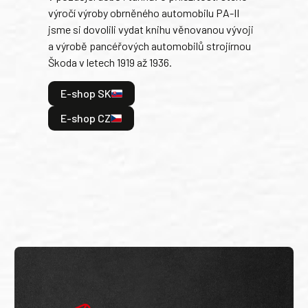
výročí výroby obrněného automobilu PA-II
blíz
jsme si dovolili vydat knihu věnovanou vývoji
tank
a výrobě pancéřových automobilů strojírnou
v lé
Škoda v letech 1919 až 1936.
tak 
hrdi
E-shop SK
je: 
odeh
E-shop CZ
bitv
E
E