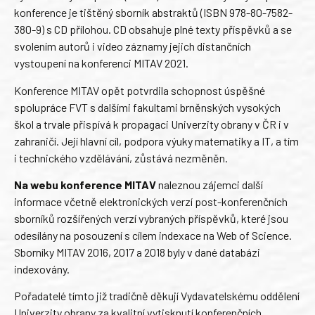
konference je tištěný sborník abstraktů (ISBN 978-80-7582-
380-9) s CD přílohou. CD obsahuje plné texty příspěvků a se
svolením autorů i video záznamy jejich distančních
vystoupení na konferenci MITAV 2021.
Konference MITAV opět potvrdila schopnost úspěšné
spolupráce FVT s dalšími fakultami brněnských vysokých
škol a trvale přispívá k propagaci Univerzity obrany v ČR i v
zahraničí. Její hlavní cíl, podpora výuky matematiky a IT, a tím
i technického vzdělávání, zůstává nezměněn.
Na webu konference MITAV
naleznou zájemci další
informace včetně elektronických verzí post-konferenčních
sborníků rozšířených verzí vybraných příspěvků, které jsou
odesílány na posouzení s cílem indexace na Web of Science.
Sborníky MITAV 2016, 2017 a 2018 byly v dané databázi
indexovány.
Pořadatelé tímto již tradičně děkují Vydavatelskému oddělení
Univerzity obrany za kvalitní vytisknutí konferenčních