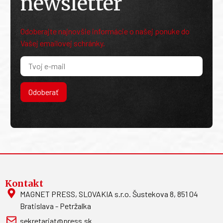
newsletter
Odoberajte najnovšie informácie o našej ponuke do
Vašej emailovej schránky.
Odoberať
Kontakt
MAGNET PRESS, SLOVAKIA s.r.o. Šustekova 8, 851 04
Bratislava - Petržalka
sekretariat@press.sk