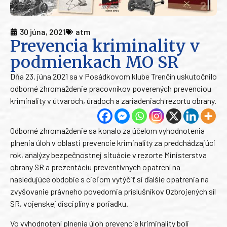
30 júna, 2021
atm
Prevencia kriminality v
podmienkach MO SR
Dňa 23. júna 2021 sa v Posádkovom klube Trenčín uskutočnilo
odborné zhromaždenie pracovníkov poverených prevenciou
kriminality v útvaroch, úradoch a zariadeniach rezortu obrany.
Odborné zhromaždenie sa konalo za účelom vyhodnotenia
plnenia úloh v oblasti prevencie kriminality za predchádzajúci
rok, analýzy bezpečnostnej situácie v rezorte Ministerstva
obrany SR a prezentáciu preventívnych opatrení na
nasledujúce obdobie s cieľom vytýčiť si ďalšie opatrenia na
zvyšovanie právneho povedomia príslušníkov Ozbrojených síl
SR, vojenskej disciplíny a poriadku.
Vo vyhodnotení plnenia úloh prevencie kriminality boli