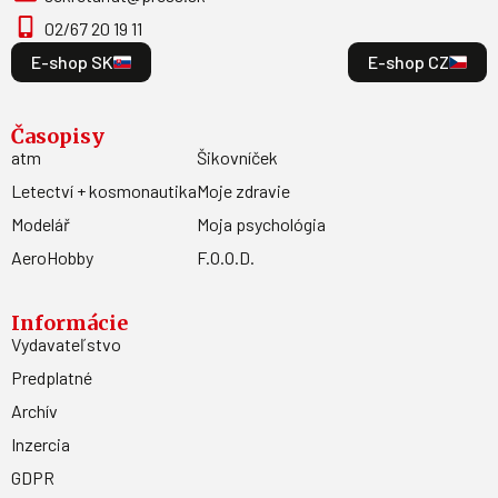
02/67 20 19 11
E-shop SK
E-shop CZ
Časopisy
atm
Šikovníček
Letectví + kosmonautika
Moje zdravie
Modelář
Moja psychológia
AeroHobby
F.O.O.D.
Informácie
Vydavateľstvo
Predplatné
Archív
Inzercia
GDPR