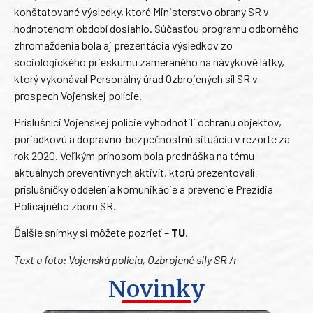
konštatované výsledky, ktoré Ministerstvo obrany SR v
hodnotenom období dosiahlo. Súčasťou programu odborného
zhromaždenia bola aj prezentácia výsledkov zo
sociologického prieskumu zameraného na návykové látky,
ktorý vykonával Personálny úrad Ozbrojených síl SR v
prospech Vojenskej polície.
Príslušníci Vojenskej polície vyhodnotili ochranu objektov,
poriadkovú a dopravno-bezpečnostnú situáciu v rezorte za
rok 2020. Veľkým prínosom bola prednáška na tému
aktuálnych preventívnych aktivít, ktorú prezentovali
príslušníčky oddelenia komunikácie a prevencie Prezídia
Policajného zboru SR.
Ďalšie snímky si môžete pozrieť –
TU
.
Text a foto: Vojenská polícia, Ozbrojené sily SR /r
Novinky