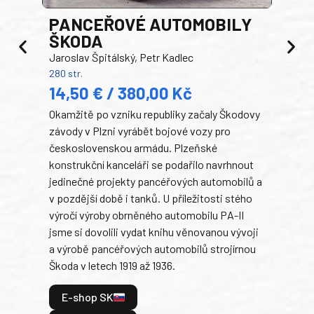
PANCEŘOVÉ AUTOMOBILY
ŠKODA
TA
Jaroslav Špitálský, Petr Kadlec
Ben
280 str.
352 s
14,50 € / 380,00 Kč
22
Okamžitě po vzniku republiky začaly Škodovy
Tank
závody v Plzni vyrábět bojové vozy pro
býva
československou armádu. Plzeňské
Rusk
konstrukční kanceláři se podařilo navrhnout
armá
jedinečné projekty pancéřových automobilů a
stře
v pozdější době i tanků. U příležitosti stého
při 
výročí výroby obrněného automobilu PA-II
blíz
jsme si dovolili vydat knihu věnovanou vývoji
tank
a výrobě pancéřových automobilů strojírnou
v lé
Škoda v letech 1919 až 1936.
tak 
hrdi
E-shop SK
je: 