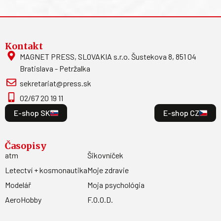
Kontakt
MAGNET PRESS, SLOVAKIA s.r.o. Šustekova 8, 851 04
Bratislava - Petržalka
sekretariat@press.sk
02/67 20 19 11
E-shop SK
E-shop CZ
Časopisy
atm
Šikovníček
Letectví + kosmonautika
Moje zdravie
Modelář
Moja psychológia
AeroHobby
F.O.O.D.