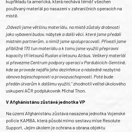
kupříkladu ta americká, která nechává téměř všechen
používaný materiál po nasazení v zahraničních operacích na
místě.
„Odvezli jsme většinu materiálu, na místě zůstaly drobnosti
jako vybavení budov, nábytek a další věci, které jsme předali
místním partnerům, s nimiž jsme spolupracovali. Přivezli jsme
přibližně 170 tun materiálu a k tomu jsme využili přepravní
kapacity tří letounů Ruslan a letounu Airbus. Veškerý materiál
si převezme Centrum podpory operací v Pardubicích-Semtíně,
kde se provede nejdřív jeho dezinfekce a následně nezbytná
obnova bojeschopnosti a provozuschopnosti. Poté bude
předán útvarům k dalšímu využití,“
zhodnotil velitel úkolového
uskupení AČR podplukovník Michal Thon.
V Afghánistánu zůstává jednotka VP
Na území Afghánistánu zůstává nasazena jednotka Vojenské
policie KAMBA, která působí mimo sestavu mise Resolute
Support. Jejím úkolem je ochrana a obrana objektu