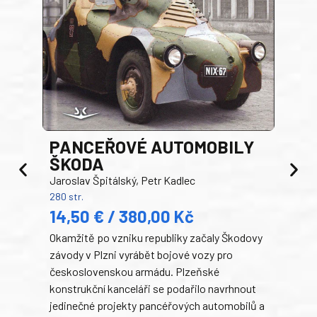
PANCEŘOVÉ AUTOMOBILY
ŠKODA
TA
Jaroslav Špitálský, Petr Kadlec
Ben
280 str.
352 s
14,50 € / 380,00 Kč
22
Okamžitě po vzniku republiky začaly Škodovy
Tank
závody v Plzni vyrábět bojové vozy pro
býva
československou armádu. Plzeňské
Rusk
konstrukční kanceláři se podařilo navrhnout
armá
jedinečné projekty pancéřových automobilů a
stře