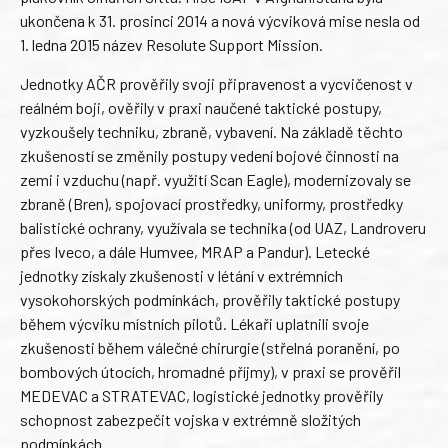
ukončena k 31. prosinci 2014 a nová výcviková mise nesla od
1. ledna 2015 název Resolute Support Mission.
Jednotky AČR prověřily svoji připravenost a vycvičenost v
reálném boji, ověřily v praxi naučené taktické postupy,
vyzkoušely techniku, zbraně, vybavení. Na základě těchto
zkušeností se změnily postupy vedení bojové činnosti na
zemi i vzduchu (např. využití Scan Eagle), modernizovaly se
zbraně (Bren), spojovací prostředky, uniformy, prostředky
balistické ochrany, využívala se technika (od UAZ, Landroveru
přes Iveco, a dále Humvee, MRAP a Pandur). Letecké
jednotky získaly zkušenosti v létání v extrémních
vysokohorských podmínkách, prověřily taktické postupy
během výcviku místních pilotů. Lékaři uplatnili svoje
zkušenosti během válečné chirurgie (střelná poranění, po
bombových útocích, hromadné příjmy), v praxi se prověřil
MEDEVAC a STRATEVAC, logistické jednotky prověřily
schopnost zabezpečit vojska v extrémně složitých
podmínkách.