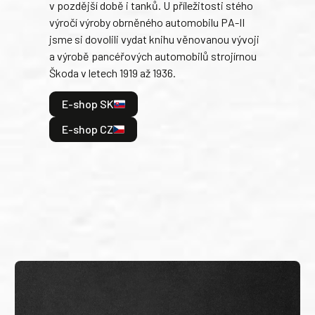
v pozdější době i tanků. U příležitosti stého
při 
výročí výroby obrněného automobilu PA-II
blíz
jsme si dovolili vydat knihu věnovanou vývoji
tank
a výrobě pancéřových automobilů strojírnou
v lé
Škoda v letech 1919 až 1936.
tak 
hrdi
E-shop SK
je: 
odeh
E-shop CZ
bitv
E
E