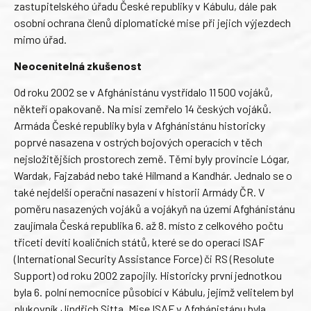
zastupitelského úřadu České republiky v Kábulu, dále pak
osobní ochrana členů diplomatické mise při jejich výjezdech
mimo úřad.
Neocenitelná zkušenost
Od roku 2002 se v Afghánistánu vystřídalo 11 500 vojáků,
někteří opakovaně. Na misi zemřelo 14 českých vojáků.
Armáda České republiky byla v Afghánistánu historicky
poprvé nasazena v ostrých bojových operacích v těch
nejsložitějších prostorech země. Těmi byly provincie Lógar,
Wardak, Fajzabád nebo také Hílmand a Kandhár. Jednalo se o
také nejdelší operační nasazení v historii Armády ČR. V
poměru nasazených vojáků a vojákyň na území Afghánistánu
zaujímala Česká republika 6. až 8. místo z celkového počtu
třiceti devíti koaličních států, které se do operací ISAF
(International Security Assistance Force) či RS (Resolute
Support) od roku 2002 zapojily. Historicky první jednotkou
byla 6. polní nemocnice působící v Kábulu, jejímž velitelem byl
plukovník Jindřich Sitta. Mise ISAF v Afghánistánu byla