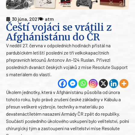
30 júna, 2021
atm
Čeští vojáci se vrátili z
Afghánistánu do ČR
V neděli 27. června v odpoledních hodinách přistál na
pardubickém letišti poslední ze tří velkokapacitních
přepravních letounů Antonov An-124 Ruslan. Přivezl
posledních dvanáct českých vojáků z mise Resolute Support
s materiálem do vlasti.
Úkolem jednotky, která v Afghánistánu působila od února
tohoto roku, bylo právě zrušení české základny v Kábulu a
přesun veškeré výzbroje, techniky a materiálu po
devatenáctiletém nasazení Armády ČR zpět do republiky.
Součástí posledního úkolového uskupení bylo velitelství, polní
chirurgický tým a zastoupení na velitelství mise Resolute