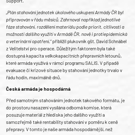
Support.
„Plán stahování jednotek úkolového uskupení Armády ČR byl
připravován v řádu měsíců. Zahrnoval například jednotlivé
fáze stahování, rozdělení materiálu podle priorit, citlivosti a
možnosti dalšího využití v Armádě ČR, nově i protiepidemická
a veterinární opatření,“
přiblížil plukovník gšt. David Schnábel
z Velitelství pro operace. Důležitým faktorem byla také
dostupná kapacita velkokapacitních přepravních letounů,
které armáda využívá v rámci programu SALIS. V případě
evakuace či krizové situace by stahování jednotky trvalo v
řádu hodin, maximálně dnů.
Česká armáda je hospodárná
Před samotným stahováním jednotek takového formátu, je
do prostoru nasazení vysílána odborná komise, která
posuzuje materiál z hlediska jeho dalšího využití a
samozřejmě také rentability stahování v poměru k ceně
přepravy. V tomto je naše armáda hospodárnější, než