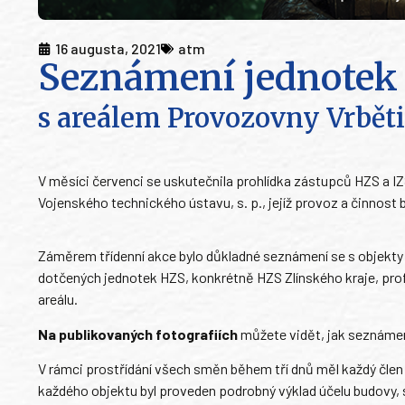
16 augusta, 2021
atm
Seznámení jednotek 
s areálem Provozovny Vrbět
V měsíci červenci se uskutečnila prohlídka zástupců HZS a I
Vojenského technického ústavu, s. p., jejíž provoz a činnost 
Záměrem třídenní akce bylo důkladné seznámení se s objekt
dotčených jednotek HZS, konkrétně HZS Zlínského kraje, prof
areálu.
Na publikovaných fotografiích
můžete vidět, jak seznámen
V rámci prostřídání všech směn během tří dnů měl každý čle
každého objektu byl proveden podrobný výklad účelu budovy,