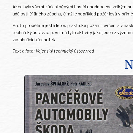
Akce byla všemi zúčastněnými hasiči ohodnocena velkým pra
události či jiného zásahu, čímž je například požár lesů v pří
Proto proběhne ještě letos praktické požární cvičení a v nás
technický ústav, s. p. vnímá tyto aktivity jako jeden z význ
zasahujících jednotek.
Text a foto: Vojenský technický ústav /red
N