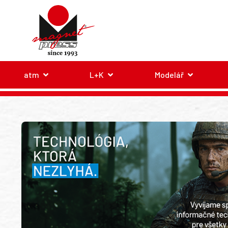
atm
L+K
Modelář