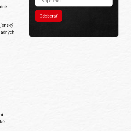
ádné
Odoberať
ojenský
ípadných
ni
ské