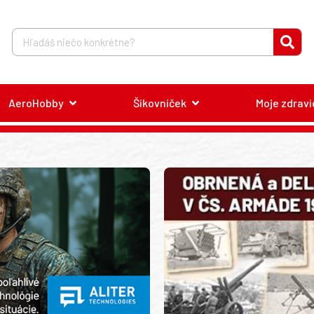
AeroHobby
Šikovníček
Moje zdravi