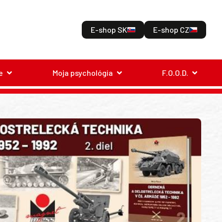
E-shop SK
E-shop CZ
e
Moja psychológia
F.O.O.D.