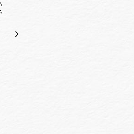
ů.
A-