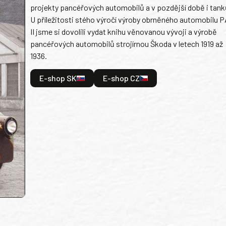
projekty pancéřových automobilů a v pozdější době i tank
U příležitosti stého výročí výroby obrněného automobilu P
II jsme si dovolili vydat knihu věnovanou vývoji a výrobě
pancéřových automobilů strojírnou Škoda v letech 1919 až
1936.
E-shop SK
E-shop CZ