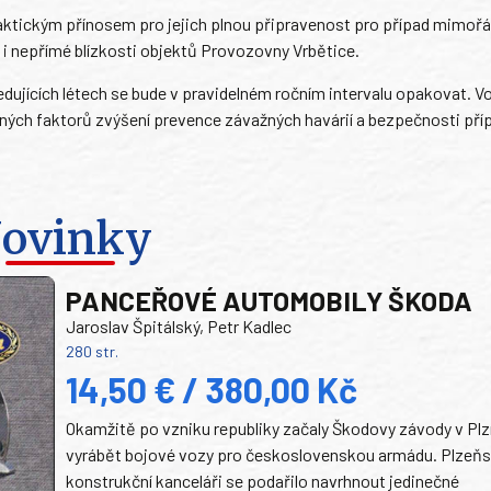
ktickým přínosem pro jejich plnou připravenost pro případ mimoř
mé i nepřímé blízkosti objektů Provozovny Vrbětice.
ledujících létech se bude v pravidelném ročním intervalu opakovat. V
amných faktorů zvýšení prevence závažných havárií a bezpečnosti př
ovinky
PANCEŘOVÉ AUTOMOBILY ŠKODA
Jaroslav Špitálský, Petr Kadlec
280 str.
14,50 € / 380,00 Kč
Okamžitě po vzniku republiky začaly Škodovy závody v Plz
vyrábět bojové vozy pro československou armádu. Plzeň
konstrukční kanceláři se podařilo navrhnout jedinečné