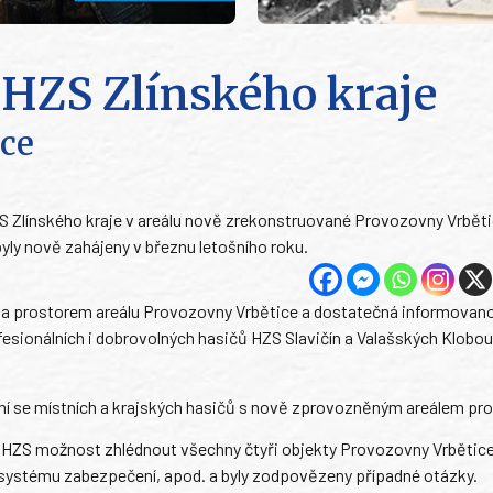
HZS Zlínského kraje
ice
ZS Zlínského kraje v areálu nově zrekonstruované Provozovny Vrběti
byly nově zahájeny v březnu letošního roku.
y a prostorem areálu Provozovny Vrbětice a dostatečná informovan
esionálních i dobrovolných hasičů HZS Slavičín a Valašských Klobo
í se místních a krajských hasičů s nově zprovozněným areálem pro
n HZS možnost zhlédnout všechny čtyři objekty Provozovny Vrbětice
 systému zabezpečení, apod. a byly zodpovězeny případné otázky.