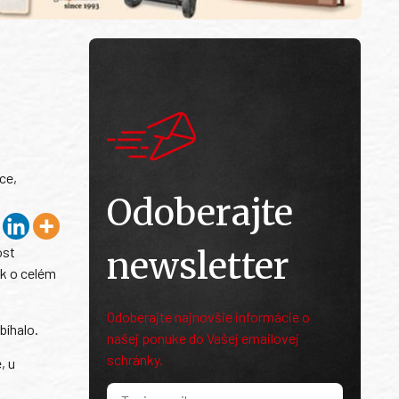
ce,
Odoberajte
ost
newsletter
uk o celém
Odoberajte najnovšie informácie o
bíhalo.
našej ponuke do Vašej emailovej
schránky.
, u