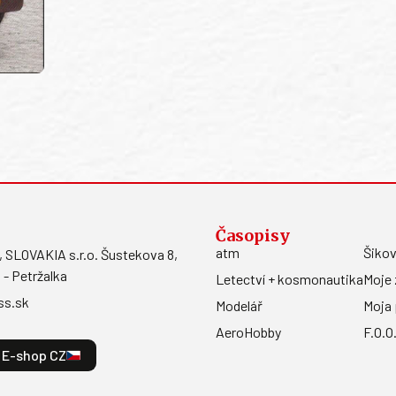
Časopisy
atm
Šikov
LOVAKIA s.r.o. Šustekova 8,
 - Petržalka
Letectví + kosmonautika
Moje 
ss.sk
Modelář
Moja 
AeroHobby
F.O.O
E-shop CZ