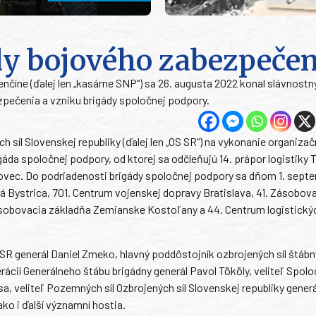
dy bojového zabezpečen
nčíne (ďalej len „kasárne SNP“) sa 26. augusta 2022 konal slávnostn
zpečenia a vzniku brigády spoločnej podpory.
 síl Slovenskej republiky (ďalej len „OS SR“) na vykonanie organiza
da spoločnej podpory, od ktorej sa odčleňujú 14. prápor logistiky 
ohovec. Do podriadenosti brigády spoločnej podpory sa dňom 1. sept
ká Bystrica, 701. Centrum vojenskej dopravy Bratislava, 41. Zásobov
sobovacia základňa Zemianske Kostoľany a 44. Centrum logistickýc
SR generál Daniel Zmeko, hlavný poddôstojník ozbrojených síl štábn
ácií Generálneho štábu brigádny generál Pavol Tököly, veliteľ Spol
, veliteľ Pozemných síl Ozbrojených síl Slovenskej republiky gener
ako i ďalší významní hostia.