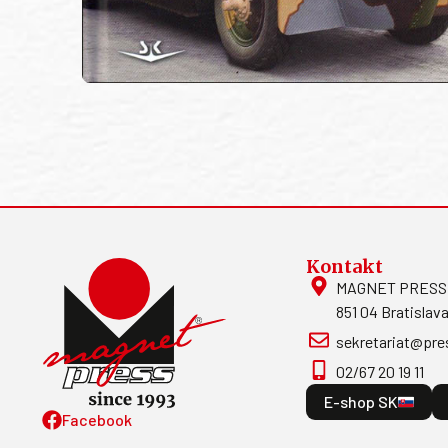
Kontakt
MAGNET PRESS, S
851 04 Bratislava
sekretariat@pre
02/67 20 19 11
E-shop SK
Facebook