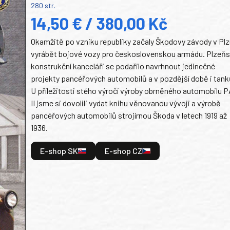
280 str.
14,50 € / 380,00 Kč
Okamžitě po vzniku republiky začaly Škodovy závody v Plz
vyrábět bojové vozy pro československou armádu. Plzeň
konstrukční kanceláři se podařilo navrhnout jedinečné
projekty pancéřových automobilů a v pozdější době i tank
U příležitosti stého výročí výroby obrněného automobilu P
II jsme si dovolili vydat knihu věnovanou vývoji a výrobě
pancéřových automobilů strojírnou Škoda v letech 1919 až
1936.
E-shop SK
E-shop CZ