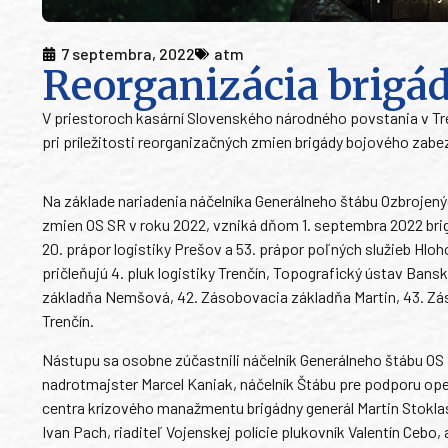
7 septembra, 2022
atm
Reorganizácia brigá
V priestoroch kasární Slovenského národného povstania v Tre
pri príležitosti reorganizačných zmien brigády bojového zabe
Na základe nariadenia náčelníka Generálneho štábu Ozbrojených
zmien OS SR v roku 2022, vzniká dňom 1. septembra 2022 brigá
20. prápor logistiky Prešov a 53. prápor poľných služieb Hl
pričleňujú 4. pluk logistiky Trenčín, Topografický ústav Bans
základňa Nemšová, 42. Zásobovacia základňa Martin, 43. Zá
Trenčín.
Nástupu sa osobne zúčastnili náčelník Generálneho štábu OS 
nadrotmajster Marcel Kaniak, náčelník Štábu pre podporu oper
centra krízového manažmentu brigádny generál Martin Stoklasa
Ivan Pach, riaditeľ Vojenskej polície plukovník Valentín Cebo, 