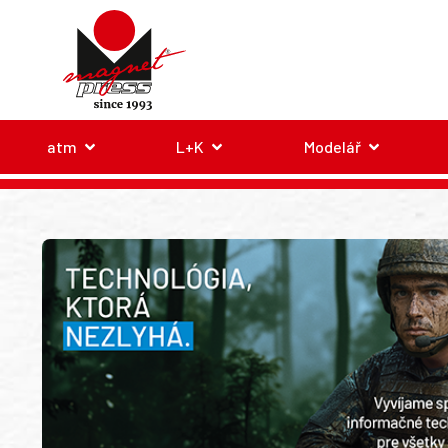
atm
L+K
Modelář