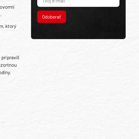
hovormi
.
Odoberať
m, ktorý
pripravili
ezortnou
odiny.