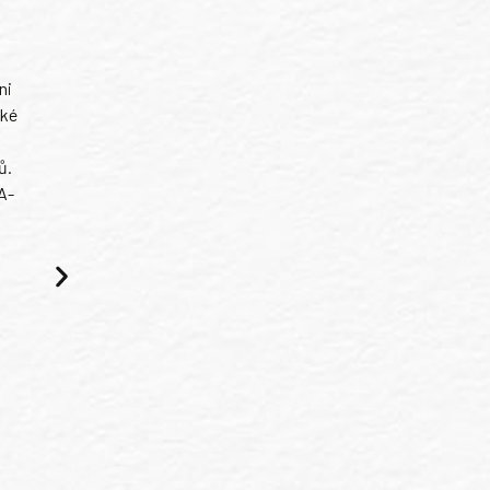
ni
ské
ů.
A-