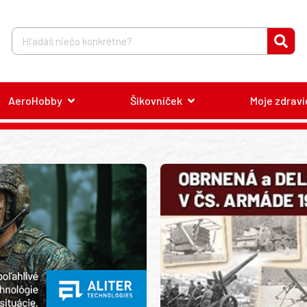
AeroHobby
Šikovníček
Moje zdravi