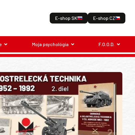
E-shop SK
E-shop CZ
e
Moja psychológia
F.O.O.D.