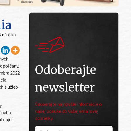
ia
ý nástup
čných
Odoberajte
Topoľčany,
embra 2022
acia
newsletter
h služieb
Odoberajte najnovšie informácie o
y
našej ponuke do Vašej emailovej
očného
schránky.
álmajor