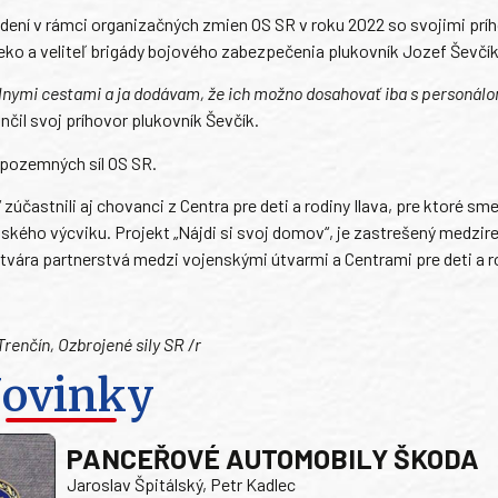
dení v rámci organizačných zmien OS SR v roku 2022 so svojimi prí
eko a veliteľ brigády bojového zabezpečenia plukovník Jozef Ševčík
lnymi cestami a ja dodávam, že ich možno dosahovať iba s personálo
čil svoj príhovor plukovník Ševčík.
 pozemných síl OS SR.
častnili aj chovanci z Centra pre deti a rodiny Ilava, pre ktoré sme 
ského výcviku. Projekt „Nájdi si svoj domov“, je zastrešený medzir
ytvára partnerstvá medzi vojenskými útvarmi a Centrami pre deti a r
Trenčín, Ozbrojené sily SR /r
ovinky
PANCEŘOVÉ AUTOMOBILY ŠKODA
Jaroslav Špitálský, Petr Kadlec