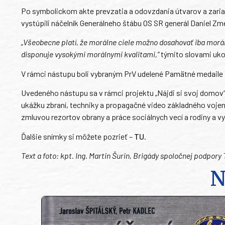
Po symbolickom akte prevzatia a odovzdania útvarov a zaria
vystúpili náčelník Generálneho štábu OS SR generál Daniel Zm
„Všeobecne platí, že morálne ciele možno dosahovať iba morá
disponuje vysokými morálnymi kvalitami,“
týmito slovami ukon
V rámci nástupu boli vybraným PrV udelené Pamätné medaile
Uvedeného nástupu sa v rámci projektu „Nájdi si svoj domov“ zú
ukážku zbraní, techniky a propagačné video základného vojen
zmluvou rezortov obrany a práce sociálnych vecí a rodiny a v
Ďalšie snímky si môžete pozrieť –
TU
.
Text a foto: kpt. Ing. Martin Šurin, Brigády spoločnej podpory 
N