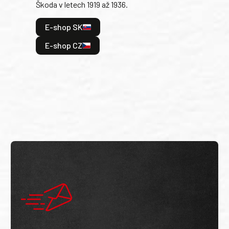
Škoda v letech 1919 až 1936.
tak 
hrdi
E-shop SK
je: 
odeh
E-shop CZ
bitv
E
E