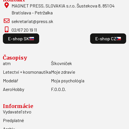
MAGNET PRESS, SLOVAKIA s.r.o. Šustekova 8, 851 04
Bratislava - Petržalka
sekretariat@press.sk
02/67 20 19 11
E-shop SK
E-shop CZ
Časopisy
atm
Šikovníček
Letectví + kosmonautika
Moje zdravie
Modelář
Moja psychológia
AeroHobby
F.O.O.D.
Informácie
Vydavateľstvo
Predplatné
Archív