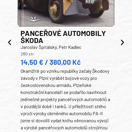
PANCEŘOVÉ AUTOMOBILY
ŠKODA
TA
Jaroslav Špitálský, Petr Kadlec
Ben
280 str.
352 s
14,50 € / 380,00 Kč
22
Okamžitě po vzniku republiky začaly Škodovy
Tank
závody v Plzni vyrábět bojové vozy pro
býva
československou armádu. Plzeňské
Rusk
konstrukční kanceláři se podařilo navrhnout
armá
jedinečné projekty pancéřových automobilů a
stře
v pozdější době i tanků. U příležitosti stého
při 
výročí výroby obrněného automobilu PA-II
blíz
jsme si dovolili vydat knihu věnovanou vývoji
tank
a výrobě pancéřových automobilů strojírnou
v lé