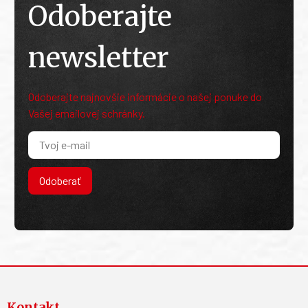
Odoberajte
newsletter
Odoberajte najnovšie informácie o našej ponuke do
Vašej emailovej schránky.
Odoberať
Kontakt