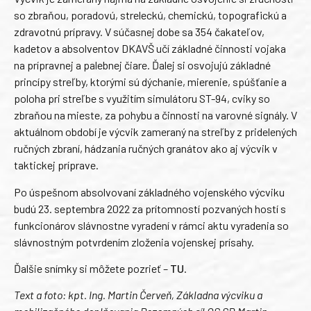
so zbraňou, poradovú, streleckú, chemickú, topografickú a
zdravotnú prípravy. V súčasnej dobe sa 354 čakateľov,
kadetov a absolventov DKAVŠ učí základné činnosti vojaka
na prípravnej a palebnej čiare. Ďalej si osvojujú základné
princípy streľby, ktorými sú dýchanie, mierenie, spúšťanie a
poloha pri streľbe s využitím simulátoru ST-94, cviky so
zbraňou na mieste, za pohybu a činnosti na varovné signály. V
aktuálnom období je výcvik zameraný na streľby z pridelených
ručných zbraní, hádzania ručných granátov ako aj výcvik v
taktickej príprave.
Po úspešnom absolvovaní základného vojenského výcviku
budú 23. septembra 2022 za prítomností pozvaných hostí s
funkcionárov slávnostne vyradení v rámci aktu vyradenia so
slávnostným potvrdením zloženia vojenskej prísahy.
Ďalšie snímky si môžete pozrieť –
TU
.
Text a foto: kpt. Ing. Martin Červeň, Základna výcviku a