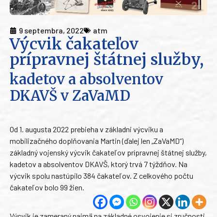
9 septembra, 2022
atm
Výcvik čakateľov
prípravnej štátnej služby,
kadetov a absolventov
DKAVŠ v ZaVaMD
Od 1. augusta 2022 prebieha v základni výcviku a
mobilizačného doplňovania Martin (ďalej len „ZaVaMD“)
základný vojenský výcvik čakateľov prípravnej štátnej služby,
kadetov a absolventov DKAVŠ, ktorý trvá 7 týždňov. Na
výcvik spolu nastúpilo 384 čakateľov. Z celkového počtu
čakateľov bolo 99 žien.
Výcvik je zameraný najmä na základné osvojenie si zručnosti