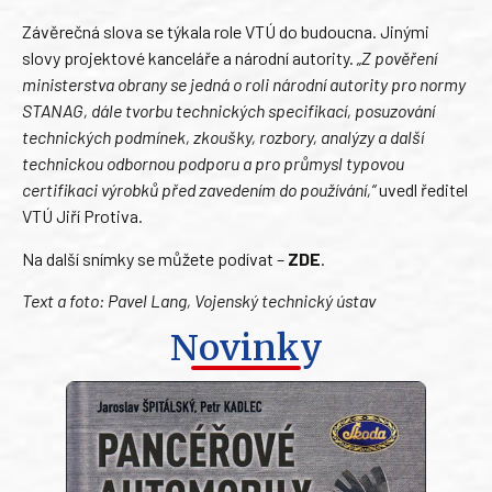
Závěrečná slova se týkala role VTÚ do budoucna. Jinými
slovy projektové kanceláře a národní autority.
„Z pověření
ministerstva obrany se jedná o roli národní autority pro normy
STANAG, dále tvorbu technických specifikací, posuzování
technických podmínek, zkoušky, rozbory, analýzy a další
technickou odbornou podporu a pro průmysl typovou
certifikaci výrobků před zavedením do používání,“
uvedl ředitel
VTÚ Jiří Protiva.
Na další snímky se můžete podívat –
ZDE
.
Text a foto: Pavel Lang, Vojenský technický ústav
Novinky