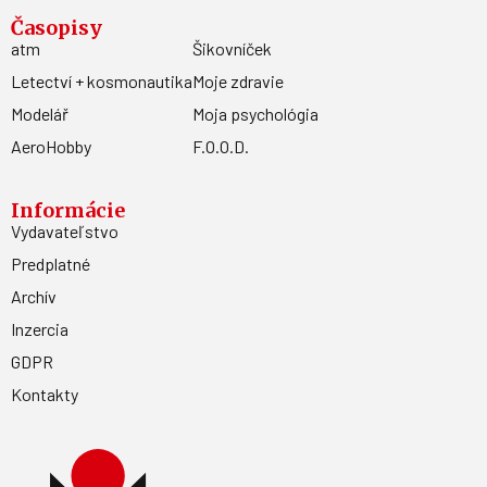
Časopisy
atm
Šikovníček
Letectví + kosmonautika
Moje zdravie
Modelář
Moja psychológia
AeroHobby
F.O.O.D.
Informácie
Vydavateľstvo
Predplatné
Archív
Inzercia
GDPR
Kontakty