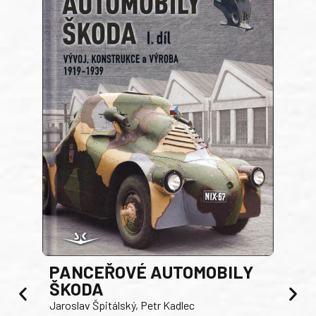
PANCEŘOVÉ AUTOMOBILY
ŠKODA
TA
Jaroslav Špitálský, Petr Kadlec
Ben