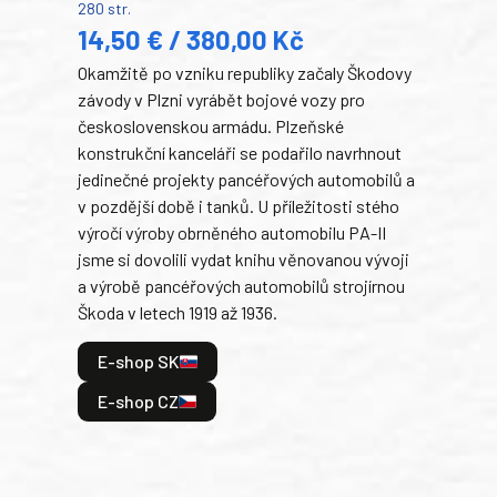
280 str.
352 s
14,50 € / 380,00 Kč
22
Okamžitě po vzniku republiky začaly Škodovy
Tank
závody v Plzni vyrábět bojové vozy pro
býva
československou armádu. Plzeňské
Rusk
konstrukční kanceláři se podařilo navrhnout
armá
jedinečné projekty pancéřových automobilů a
stře
v pozdější době i tanků. U příležitosti stého
při 
výročí výroby obrněného automobilu PA-II
blíz
jsme si dovolili vydat knihu věnovanou vývoji
tank
a výrobě pancéřových automobilů strojírnou
v lé
Škoda v letech 1919 až 1936.
tak 
hrdi
E-shop SK
je: 
odeh
E-shop CZ
bitv
E