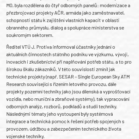
MO, byla rozdělena do čtyř odborných panelů: modernizace a
přezbrojovací projekty AČR, armáda jako zaměstnavatel,
schopnosti státu k zajištění vlastních kapacit v oblasti
obranného průmyslu, dialog a spolupráce ministerstva se
soukromým sektorem.
Ředitel VTÚ J. Protiva informoval účastníky jednání o
aktuálních činnostech státního podniku ve výzkumu, vývoji,
inovacích i zkušebnictví při naplňování potřeb státu, a to pro
širokou škálu zákazníků. V této souvislosti zmínil jak
technické projekty (např. SESAR – Single European Sky ATM
Research související s řízením letového provozu, dále
projekty pozemní techniky jako jsou dílenská a vyprošťovací
vozidla, nebo muniční a zbraňové systémy), tak vypracování
odborných analýz, rozborů, podkladů a studií techniky.
Následnými tématy jeho vystoupení byly systémová
integrace a technická pomoc k řešení potřeb spojených s
provozem, údržbou a zabezpečením technického života
vojenské techniky.