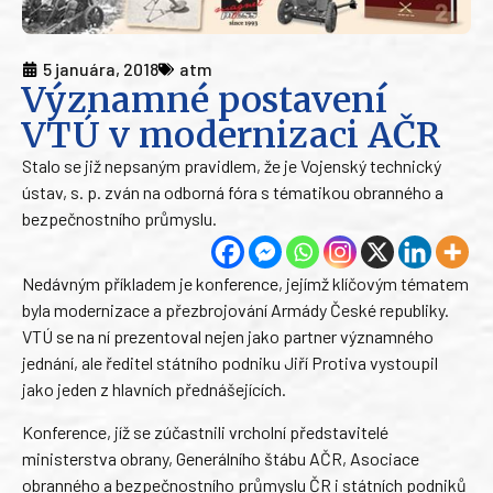
5 januára, 2018
atm
Významné postavení
VTÚ v modernizaci AČR
Stalo se již nepsaným pravidlem, že je Vojenský technický
ústav, s. p. zván na odborná fóra s tématikou obranného a
bezpečnostního průmyslu.
Nedávným příkladem je konference, jejímž klíčovým tématem
byla modernizace a přezbrojování Armády České republiky.
VTÚ se na ní prezentoval nejen jako partner významného
jednání, ale ředitel státního podniku Jiří Protiva vystoupil
jako jeden z hlavních přednášejících.
Konference, jíž se zúčastnili vrcholní představitelé
ministerstva obrany, Generálního štábu AČR, Asociace
obranného a bezpečnostního průmyslu ČR i státních podniků