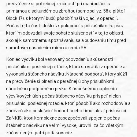
precvičenie si potrebnej zručnosti pri manipulácii s
primárnou a sekundárnou zbraňou (samopal vz. 58 a pištoľ
Glock 17), s ktorými budú pôsobiť naši vojaci v operácii.
Počas tejto časti došlo k spolupráci s príslušníkmi 5. pšu,
ktorí im odovzdali svoje bohaté skúsenosti v tejto oblasti,
ako aj k samotnému spoznávaniu sa a budovaniu tímu pred
samotným nasadením mimo územia SR.
Koniec výcviku bol venovaný odovzdaniu skúsenosti
príslušníkmi poslednej rotácie, ktorá sa vrátila z operácie a
vykonaniu štábneho nácviku „Národná podpora“, ktorý slúžil
na precvičenie si plnenia operačnej úlohy príslušníkmi
národného podporného prvku. K úspešnému naplneniu
výcvikových úloh počas štábneho nácviku prispeli nielen
príslušníci poslednej rotácie, ktorí pôsobili ako rozhodcovia a
zároveň ako príslušníci hodnotiaceho tímu, ale aj príslušníci
ZaNKIS, ktorí komplexne zabezpečovali spojenie počas
štábneho nácviku na veľmi vysokej úrovni, za čo všetkým
zúčastneným patrí poďakovanie.