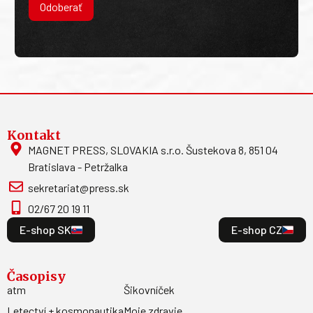
Odoberať
Kontakt
MAGNET PRESS, SLOVAKIA s.r.o. Šustekova 8, 851 04
Bratislava - Petržalka
sekretariat@press.sk
02/67 20 19 11
E-shop SK
E-shop CZ
Časopisy
atm
Šikovníček
Letectví + kosmonautika
Moje zdravie