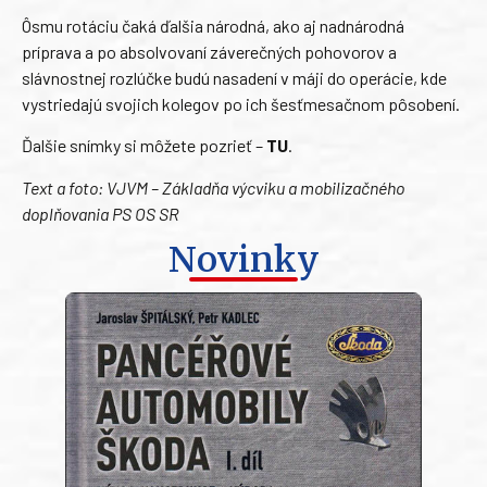
Ôsmu rotáciu čaká ďalšia národná, ako aj nadnárodná
príprava a po absolvovaní záverečných pohovorov a
slávnostnej rozlúčke budú nasadení v máji do operácie, kde
vystriedajú svojich kolegov po ich šesťmesačnom pôsobení.
Ďalšie snímky si môžete pozrieť –
TU
.
Text a foto: VJVM – Základňa výcviku a mobilizačného
doplňovania PS OS SR
Novinky