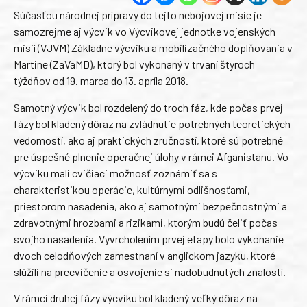
Súčasťou národnej prípravy do tejto nebojovej misie je
samozrejme aj výcvik vo Výcvikovej jednotke vojenských
misií (VJVM) Základne výcviku a mobilizačného doplňovania v
Martine (ZaVaMD), ktorý bol vykonaný v trvaní štyroch
týždňov od 19. marca do 13. apríla 2018.
Samotný výcvik bol rozdelený do troch fáz, kde počas prvej
fázy bol kladený dôraz na zvládnutie potrebných teoretických
vedomostí, ako aj praktických zručností, ktoré sú potrebné
pre úspešné plnenie operačnej úlohy v rámci Afganistanu. Vo
výcviku mali cvičiaci možnosť zoznámiť sa s
charakteristikou operácie, kultúrnymi odlišnosťami,
priestorom nasadenia, ako aj samotnými bezpečnostnými a
zdravotnými hrozbami a rizikami, ktorým budú čeliť počas
svojho nasadenia. Vyvrcholením prvej etapy bolo vykonanie
dvoch celodňových zamestnaní v anglickom jazyku, ktoré
slúžili na precvičenie a osvojenie si nadobudnutých znalostí.
V rámci druhej fázy výcviku bol kladený veľký dôraz na