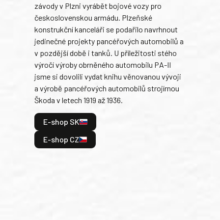
závody v Plzni vyrábět bojové vozy pro
býva
československou armádu. Plzeňské
Rusk
konstrukční kanceláři se podařilo navrhnout
armá
jedinečné projekty pancéřových automobilů a
stře
v pozdější době i tanků. U příležitosti stého
při 
výročí výroby obrněného automobilu PA-II
blíz
jsme si dovolili vydat knihu věnovanou vývoji
tank
a výrobě pancéřových automobilů strojírnou
v lé
Škoda v letech 1919 až 1936.
tak 
hrdi
E-shop SK
je: 
odeh
E-shop CZ
bitv
E
E