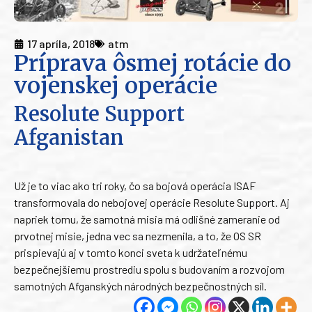
17 apríla, 2018
atm
Príprava ôsmej rotácie do
vojenskej operácie
Resolute Support
Afganistan
Už je to viac ako tri roky, čo sa bojová operácia ISAF
transformovala do nebojovej operácie Resolute Support. Aj
napriek tomu, že samotná misia má odlišné zameranie od
prvotnej misie, jedna vec sa nezmenila, a to, že OS SR
prispievajú aj v tomto konci sveta k udržateľnému
bezpečnejšiemu prostrediu spolu s budovaním a rozvojom
samotných Afganských národných bezpečnostných síl.