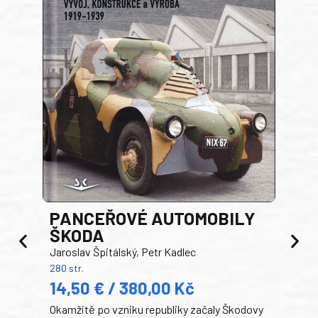
PANCEŘOVÉ AUTOMOBILY
ŠKODA
TA
Jaroslav Špitálský, Petr Kadlec
Ben
280 str.
352 s
14,50 € / 380,00 Kč
22
Okamžitě po vzniku republiky začaly Škodovy
Tank