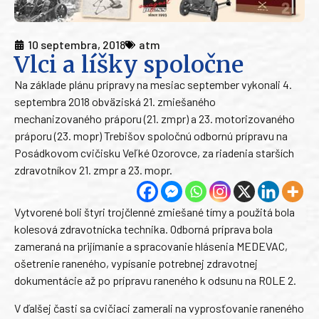
10 septembra, 2018
atm
Vlci a líšky spoločne
Na základe plánu prípravy na mesiac september vykonali 4.
septembra 2018 obväziská 21. zmiešaného
mechanizovaného práporu (21. zmpr) a 23. motorizovaného
práporu (23. mopr) Trebišov spoločnú odbornú prípravu na
Posádkovom cvičisku Veľké Ozorovce, za riadenia starších
zdravotníkov 21. zmpr a 23. mopr.
Vytvorené boli štyri trojčlenné zmiešané tímy a použitá bola
kolesová zdravotnícka technika. Odborná príprava bola
zameraná na prijímanie a spracovanie hlásenia MEDEVAC,
ošetrenie raneného, vypísanie potrebnej zdravotnej
dokumentácie až po prípravu raneného k odsunu na ROLE 2.
V ďalšej časti sa cvičiaci zamerali na vyprosťovanie raneného