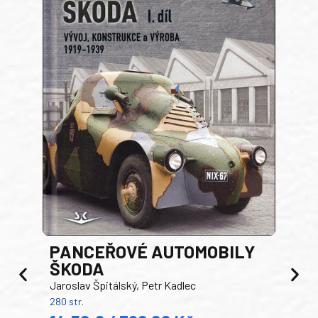
PANCEŘOVÉ AUTOMOBILY
ŠKODA
TA
Jaroslav Špitálský, Petr Kadlec
Ben
280 str.
352 s