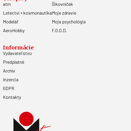
atm
Šikovníček
Letectví + kosmonautika
Moje zdravie
Modelář
Moja psychológia
AeroHobby
F.O.O.D.
Informácie
Vydavateľstvo
Predplatné
Archív
Inzercia
GDPR
Kontakty