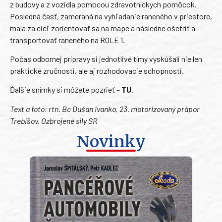
z budovy a z vozidla pomocou zdravotníckych pomôcok.
Posledná časť, zameraná na vyhľadanie raneného v priestore,
mala za cieľ zorientovať sa na mape a následne ošetriť a
transportovať raneného na ROLE 1.
Počas odbornej prípravy si jednotlivé tímy vyskúšali nie len
praktické zručnosti, ale aj rozhodovacie schopnosti.
Ďalšie snímky si môžete pozrieť –
TU
.
Text a foto: rtn. Bc Dušan Ivanko, 23. motorizovaný prápor
Trebišov, Ozbrojené sily SR
Novinky