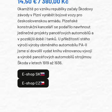
14,50 € / 380,00 Kč
22
Okamžitě po vzniku republiky začaly Škodovy
Tank
závody v Plzni vyrábět bojové vozy pro
býva
československou armádu. Plzeňské
Rusk
konstrukční kanceláři se podařilo navrhnout
armá
jedinečné projekty pancéřových automobilů a
stře
v pozdější době i tanků. U příležitosti stého
při 
výročí výroby obrněného automobilu PA-II
blíz
jsme si dovolili vydat knihu věnovanou vývoji
tank
a výrobě pancéřových automobilů strojírnou
v lé
Škoda v letech 1919 až 1936.
tak 
hrdi
E-shop SK
je: 
odeh
E-shop CZ
bitv
E
E