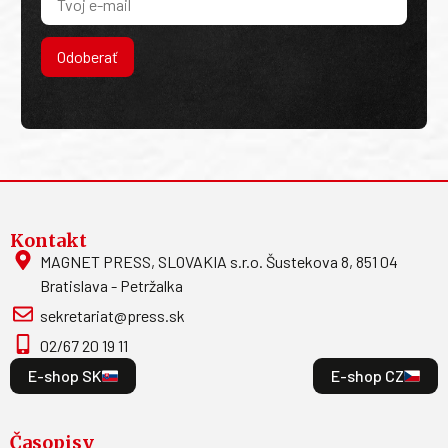
Odoberať
Kontakt
MAGNET PRESS, SLOVAKIA s.r.o. Šustekova 8, 851 04
Bratislava - Petržalka
sekretariat@press.sk
02/67 20 19 11
E-shop SK
E-shop CZ
Časopisy