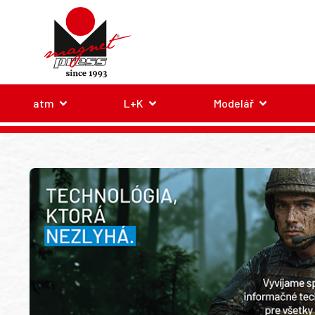
atm
L+K
Modelář