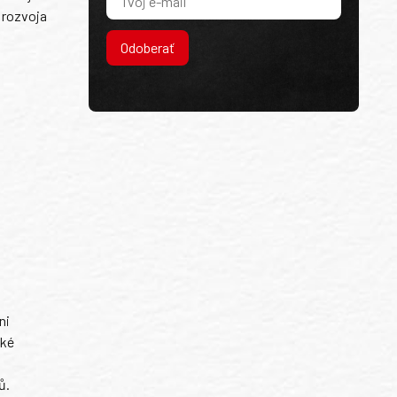
 rozvoja
Odoberať
ni
ské
ů.