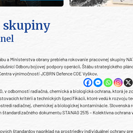
 skupiny
anel
tábu a Ministerstva obrany prebieha rokovanie pracovnej skupiny N
ríslušníci Odboru bojovej podpory operácií, Štábu strategického plá
 a Centra výnimočnosti JCBRN Defence COE Vyškov.
, v odbornosti radiačná, chemická a biologická ochrana, ktorá je 
ovacích kritérií a technických špecifikácií, ktoré vedú k rozvoju te
ostredí radiačnej, chemickej a biologickej kontaminácie. Slovenská 
com štandardizačného dokumentu STANAG 2515 – Kolektívna ochrana
ých štandardov napríklad na prostriedky individuálnej ochrany pre 