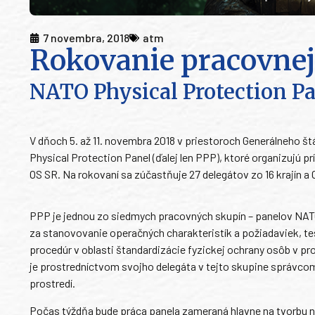
7 novembra, 2018
atm
Rokovanie pracovnej
NATO Physical Protection P
V dňoch 5. až 11. novembra 2018 v priestoroch Generálneho š
Physical Protection Panel (ďalej len PPP), ktoré organizujú p
OS SR. Na rokovaní sa zúčastňuje 27 delegátov zo 16 krajín
PPP je jednou zo siedmych pracovných skupín – panelov NATO
za stanovovanie operačných charakteristík a požiadaviek, test
procedúr v oblasti štandardizácie fyzickej ochrany osôb v pr
je prostredníctvom svojho delegáta v tejto skupine správ
prostredí.
Počas týždňa bude práca panela zameraná hlavne na tvorbu nov