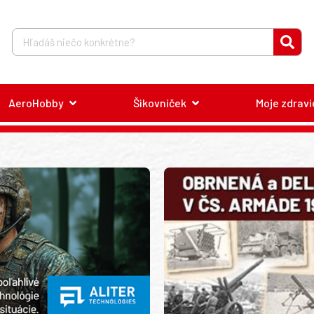
AeroHobby
Šikovníček
Moje zdravi