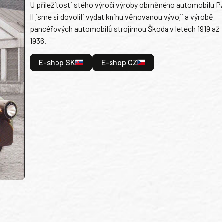
U příležitosti stého výročí výroby obrněného automobilu P
II jsme si dovolili vydat knihu věnovanou vývoji a výrobě
pancéřových automobilů strojírnou Škoda v letech 1919 až
1936.
E-shop SK
E-shop CZ