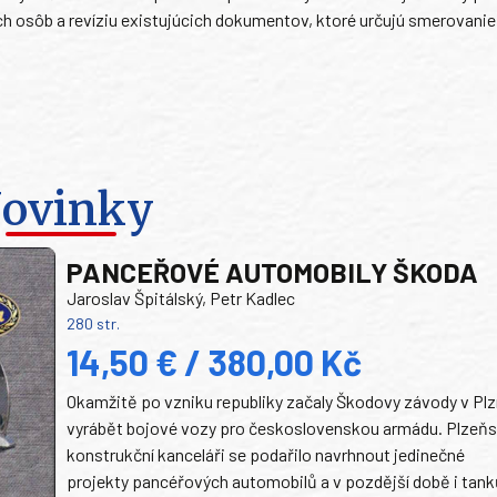
h osôb a revíziu existujúcich dokumentov, ktoré určujú smerovanie
ovinky
PANCEŘOVÉ AUTOMOBILY ŠKODA
Jaroslav Špitálský, Petr Kadlec
280 str.
14,50 € / 380,00 Kč
Okamžitě po vzniku republiky začaly Škodovy závody v Plz
vyrábět bojové vozy pro československou armádu. Plzeň
konstrukční kanceláři se podařilo navrhnout jedinečné
projekty pancéřových automobilů a v pozdější době i tank