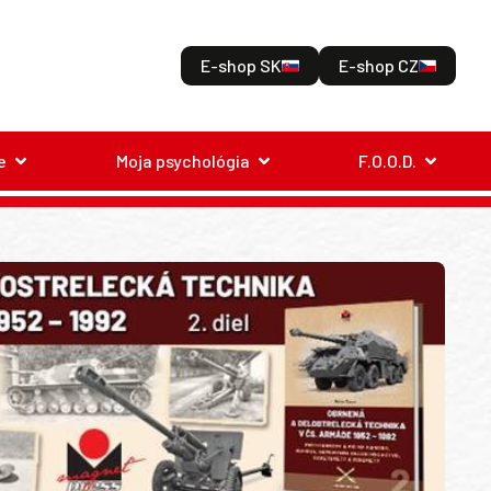
E-shop SK
E-shop CZ
e
Moja psychológia
F.O.O.D.