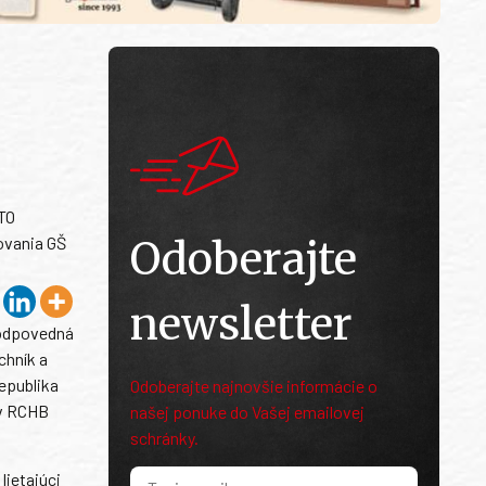
ATO
novania GŠ
Odoberajte
newsletter
zodpovedná
chník a
republika
Odoberajte najnovšie informácie o
 v RCHB
našej ponuke do Vašej emailovej
schránky.
lietajúci