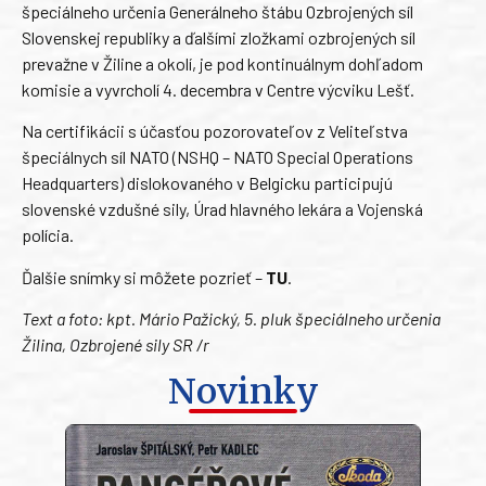
špeciálneho určenia Generálneho štábu Ozbrojených síl
Slovenskej republiky a ďalšími zložkami ozbrojených síl
prevažne v Žiline a okolí, je pod kontinuálnym dohľadom
komisie a vyvrcholí 4. decembra v Centre výcviku Lešť.
Na certifikácii s účasťou pozorovateľov z Veliteľstva
špeciálnych síl NATO (NSHQ – NATO Special Operations
Headquarters) dislokovaného v Belgicku participujú
slovenské vzdušné sily, Úrad hlavného lekára a Vojenská
polícia.
Ďalšie snímky si môžete pozrieť –
TU
.
Text a foto: kpt. Mário Pažický, 5. pluk špeciálneho určenia
Žilina, Ozbrojené sily SR /r
Novinky