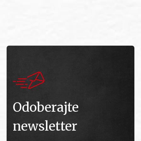
E
E
Odoberajte
newsletter