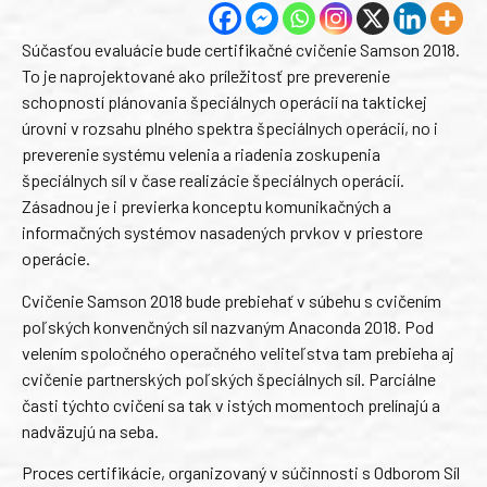
Súčasťou evaluácie bude certifikačné cvičenie Samson 2018.
To je naprojektované ako príležitosť pre preverenie
schopností plánovania špeciálnych operácií na taktickej
úrovni v rozsahu plného spektra špeciálnych operácií, no i
preverenie systému velenia a riadenia zoskupenia
špeciálnych síl v čase realizácie špeciálnych operácií.
Zásadnou je i previerka konceptu komunikačných a
informačných systémov nasadených prvkov v priestore
operácie.
Cvičenie Samson 2018 bude prebiehať v súbehu s cvičením
poľských konvenčných síl nazvaným Anaconda 2018. Pod
velením spoločného operačného veliteľstva tam prebieha aj
cvičenie partnerských poľských špeciálnych síl. Parciálne
časti týchto cvičení sa tak v istých momentoch prelínajú a
nadväzujú na seba.
Proces certifikácie, organizovaný v súčinnosti s Odborom Síl