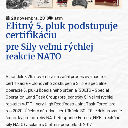
28 novembra, 2018
atm
Elitný 5. pluk podstupuje
certifikáciu
pre Sily veľmi rýchlej
reakcie NATO
V pondelok 26. novembra sa začal proces evaluácie –
certifikácie – Úlohového zoskupenia Síl pre špeciálne
operácie 5. pluku špeciálneho určenia (SOLTG – Special
Operation Land Task Group) pre jednotky Síl veľmi rýchlej
reakcie (VJTF – Very High Readiness Joint Task Force) pre
rok 2020. Účelom národnej certifikácie SOLTG je deklarovanie
jednotky pre potreby NATO Responce Forces (NRF – reakčné
sily NATO) v súlade s Cieľmi spôsobilostí 2017.