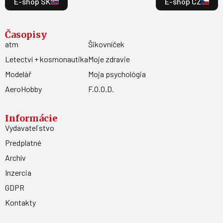
E-shop SK
E-shop CZ
Časopisy
atm
Šikovníček
Letectví + kosmonautika
Moje zdravie
Modelář
Moja psychológia
AeroHobby
F.O.O.D.
Informácie
Vydavateľstvo
Predplatné
Archív
Inzercia
GDPR
Kontakty