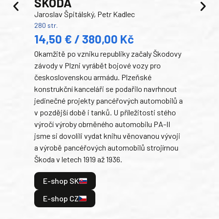
ŠKODA
TA
Jaroslav Špitálský, Petr Kadlec
Ben
280 str.
352 s
14,50 € / 380,00 Kč
22
Okamžitě po vzniku republiky začaly Škodovy
Tank
závody v Plzni vyrábět bojové vozy pro
býva
československou armádu. Plzeňské
Rusk
konstrukční kanceláři se podařilo navrhnout
armá
jedinečné projekty pancéřových automobilů a
stře
v pozdější době i tanků. U příležitosti stého
při 
výročí výroby obrněného automobilu PA-II
blíz
jsme si dovolili vydat knihu věnovanou vývoji
tank
a výrobě pancéřových automobilů strojírnou
v lé
Škoda v letech 1919 až 1936.
tak 
hrdi
E-shop SK
je: 
odeh
E-shop CZ
bitv