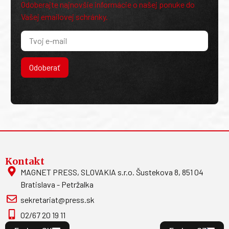
Odoberajte najnovšie informácie o našej ponuke do
Vašej emailovej schránky.
Odoberať
Kontakt
MAGNET PRESS, SLOVAKIA s.r.o. Šustekova 8, 851 04
Bratislava - Petržalka
sekretariat@press.sk
02/67 20 19 11