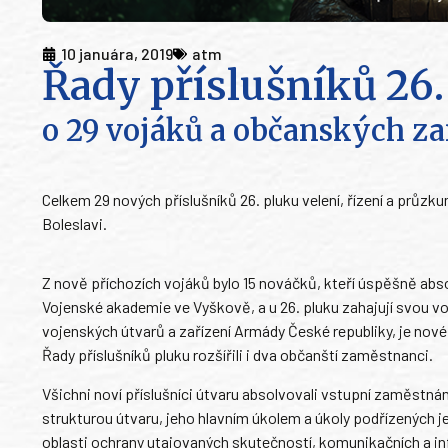
10 januára, 2019
atm
Řady příslušníků 26.
o 29 vojáků a občanských z
Celkem 29 nových příslušníků 26. pluku velení, řízení a průzk
Boleslavi.
Z nově příchozích vojáků bylo 15 nováčků, kteří úspěšně absolv
Vojenské akademie ve Vyškově, a u 26. pluku zahajují svou voj
vojenských útvarů a zařízení Armády České republiky, je nové 
Řady příslušníků pluku rozšířili i dva občanští zaměstnanci.
Všichni noví příslušníci útvaru absolvovali vstupní zaměstná
strukturou útvaru, jeho hlavním úkolem a úkoly podřízených je
oblasti ochrany utajovaných skutečností, komunikačních a in