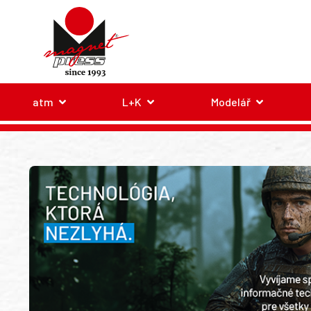
atm
L+K
Modelář