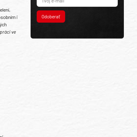
lení,
Odoberať
osobním i
ných
práci ve
ni