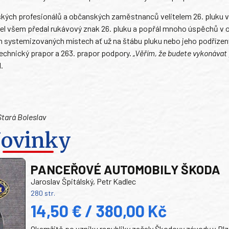
ských profesionálů a občanských zaměstnanců velitelem 26. pluku ve
tel všem předal rukávový znak 26. pluku a popřál mnoho úspěchů v 
ch systemizovaných místech ať už na štábu pluku nebo jeho podříze
technický prapor a 263. prapor podpory.
„Věřím, že budete vykonávat 
.
Stará Boleslav
ovinky
PANCEŘOVÉ AUTOMOBILY ŠKODA
Jaroslav Špitálský, Petr Kadlec
280 str.
14,50 € / 380,00 Kč
Okamžitě po vzniku republiky začaly Škodovy závody v Plz