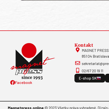
Kontakt
MAGNET PRESS, S
851 04 Bratislava
sekretariat@pre
02/67 20 19 11
E-shop SK
Facebook
Magnetpress.online
© 2023 Všetky práva vyhradené. Dizajn 