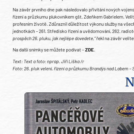
Na závěr prvního dne pak následovalo přivítání nových vojen
řízení a průzkumu plukovníkem gšt. Zdeňkem Gabrielem. Veli
profesním životě. Zdůraznil důležitost výkonu služby na vše
jednotkách – 261. Středisko řízení a uvědomování, 262. radio
prospěch 26. pluku, jak nejlépe dovedete,“
řekl na závěr velitel
Na další snímky se můžete podívat –
ZDE
.
Text: Text a foto: nprap. Jiří Liška /r
Foto: 26. pluk velení, řízení a průzkumu Brandýs nad Labem – 
N