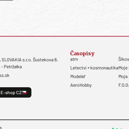
Časopisy
atm
Šikov
LOVAKIA s.r.o. Šustekova 8,
 - Petržalka
Letectví + kosmonautika
Moje 
ss.sk
Modelář
Moja 
AeroHobby
F.O.O
E-shop CZ
a