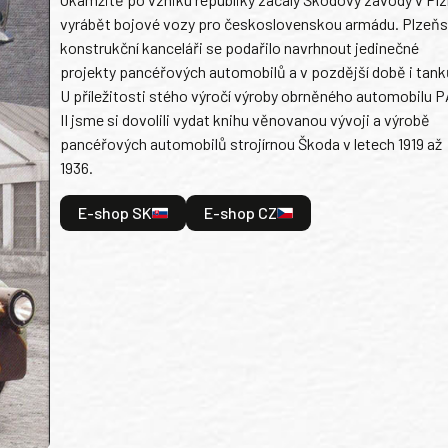
vyrábět bojové vozy pro československou armádu. Plzeň
konstrukční kanceláři se podařilo navrhnout jedinečné
projekty pancéřových automobilů a v pozdější době i tank
U příležitosti stého výročí výroby obrněného automobilu P
II jsme si dovolili vydat knihu věnovanou vývoji a výrobě
pancéřových automobilů strojírnou Škoda v letech 1919 až
1936.
E-shop SK
E-shop CZ