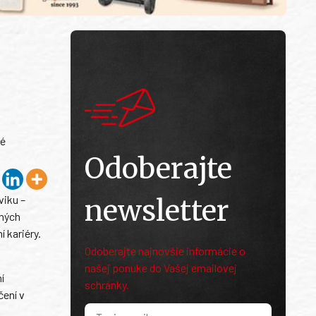
ré
Odoberajte
viku –
newsletter
iných
 kariéry.
Odoberajte najnovšie informácie o
našej ponuke do Vašej emailovej
í
schránky.
čení v