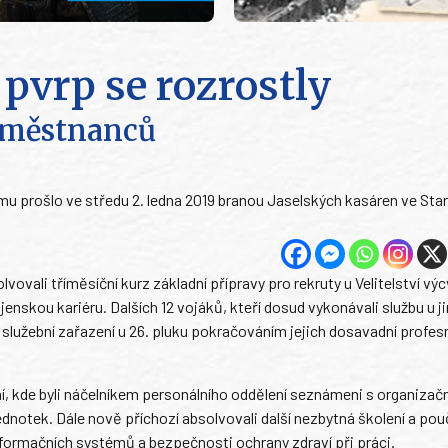
 pvrp se rozrostly
aměstnanců
umu prošlo ve středu 2. ledna 2019 branou Jaselských kasáren ve Sta
ovali tříměsíční kurz základní přípravy pro rekruty u Velitelství výc
enskou kariéru. Dalších 12 vojáků, kteří dosud vykonávali službu u j
služební zařazení u 26. pluku pokračováním jejich dosavadní profesní
ní, kde byli náčelníkem personálního oddělení seznámeni s organizačn
dnotek. Dále nově příchozí absolvovali další nezbytná školení a pou
formačních systémů a bezpečnosti ochrany zdraví při práci.