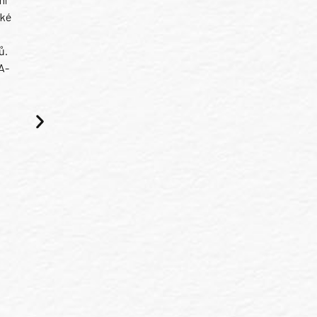
ské
ů.
A-