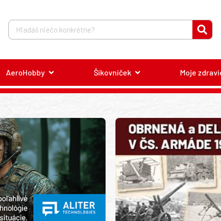
AeroHobby
Šikovníček
Moje zdravi