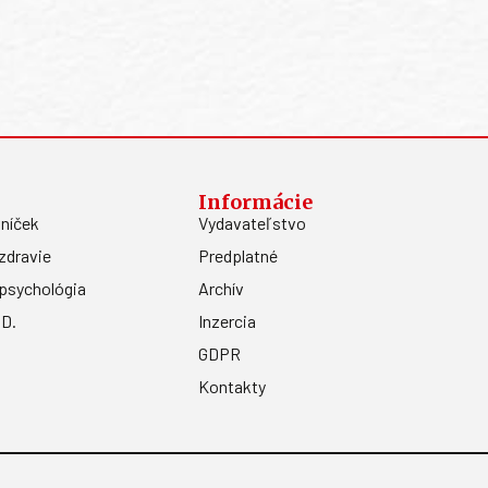
Informácie
níček
Vydavateľstvo
zdravie
Predplatné
psychológia
Archív
.D.
Inzercia
GDPR
Kontakty