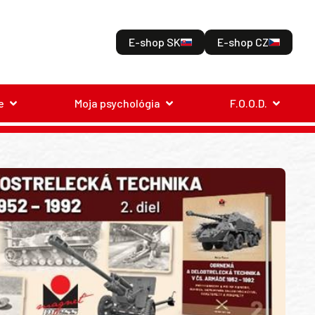
E-shop SK
E-shop CZ
e
Moja psychológia
F.O.O.D.