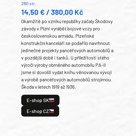
280 str.
352 s
14,50 € / 380,00 Kč
22
Okamžitě po vzniku republiky začaly Škodovy
Tank
závody v Plzni vyrábět bojové vozy pro
býva
československou armádu. Plzeňské
Rusk
konstrukční kanceláři se podařilo navrhnout
armá
jedinečné projekty pancéřových automobilů a
stře
v pozdější době i tanků. U příležitosti stého
při 
výročí výroby obrněného automobilu PA-II
blíz
jsme si dovolili vydat knihu věnovanou vývoji
tank
a výrobě pancéřových automobilů strojírnou
v lé
Škoda v letech 1919 až 1936.
tak 
hrdi
E-shop SK
je: 
odeh
E-shop CZ
bitv
E