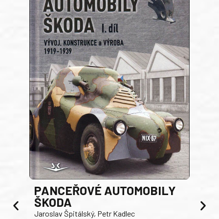
PANCEŘOVÉ AUTOMOBILY
ŠKODA
TA
Jaroslav Špitálský, Petr Kadlec
Ben