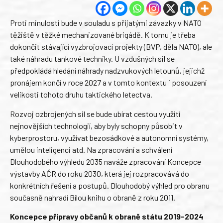
Proti minulosti bude v souladu s přijatými závazky v NATO
těžiště v těžké mechanizované brigádě. K tomu je třeba
dokončit stávající vyzbrojovací projekty (BVP, děla NATO), ale
také náhradu tankové techniky. U vzdušných sil se
předpokládá hledání náhrady nadzvukových letounů, jejichž
pronájem končí v roce 2027 a v tomto kontextu i posouzení
velikosti tohoto druhu taktického letectva.
Rozvoj ozbrojených sil se bude ubírat cestou využití
nejnovějších technologií, aby byly schopny působit v
kyberprostoru, využívat bezosádkové a autonomní systémy,
umělou inteligenci atd. Na zpracování a schválení
Dlouhodobého výhledu 2035 naváže zpracování Koncepce
výstavby AČR do roku 2030, která jej rozpracovává do
konkrétních řešení a postupů. Dlouhodobý výhled pro obranu
současně nahradí Bílou knihu o obraně z roku 2011.
Koncepce přípravy občanů k obraně státu 2019-2024