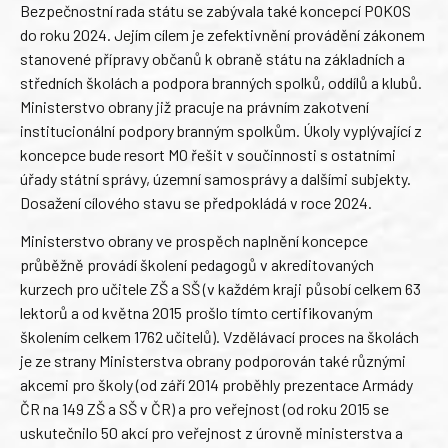
Bezpečnostní rada státu se zabývala také koncepcí POKOS
do roku 2024. Jejím cílem je zefektivnění provádění zákonem
stanovené přípravy občanů k obraně státu na základních a
středních školách a podpora branných spolků, oddílů a klubů.
Ministerstvo obrany již pracuje na právním zakotvení
institucionální podpory branným spolkům. Úkoly vyplývající z
koncepce bude resort MO řešit v součinnosti s ostatními
úřady státní správy, územní samosprávy a dalšími subjekty.
Dosažení cílového stavu se předpokládá v roce 2024.
Ministerstvo obrany ve prospěch naplnění koncepce
průběžně provádí školení pedagogů v akreditovaných
kurzech pro učitele ZŠ a SŠ (v každém kraji působí celkem 63
lektorů a od května 2015 prošlo tímto certifikovaným
školením celkem 1762 učitelů). Vzdělávací proces na školách
je ze strany Ministerstva obrany podporován také různými
akcemi pro školy (od září 2014 proběhly prezentace Armády
ČR na 149 ZŠ a SŠ v ČR) a pro veřejnost (od roku 2015 se
uskutečnilo 50 akcí pro veřejnost z úrovně ministerstva a