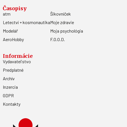
Časopisy
atm
Šikovníček
Letectví + kosmonautika
Moje zdravie
Modelář
Moja psychológia
AeroHobby
F.O.O.D.
Informácie
Vydavateľstvo
Predplatné
Archív
Inzercia
GDPR
Kontakty