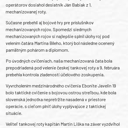
operátorov dosiahol desiatnik Ján Babiak z 1.
mechanizovanej roty.
Súčasne prebehli aj bojové hry pre príslušníkov
mechanizovaných rojov. Spomedzi siedmych
mechanizovaných rojov si najlepšie splnil úlohy roj pod
velením čatára Martina Bíleho, ktorý bol následne ocenený
pamätným pohárom a diplomom.
Po úvodných cvičeniach, naša mechanizovaná čata bola
prepodriadená pod velenie českej tankovej roty a 9. februára
prebehla kontrola zladenosti účelového zoskupenia.
Vyvrcholením medzinárodného cvičenia Ebonite Javelin 19
bolo taktické cvičenie s bojovou ostrou streľbou, kde bola
slovenská jednotka nepretržite nasadená v priestore
operácie, s cieľom plniť úlohy vyplývajúce z taktickej
situácie.
Veliteľ tankovej roty kapitán Martin Liška na záver vyzdvihol