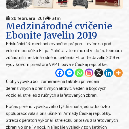
20 februára, 2019
atm
Medzinárodné cvičenie
Ebonite Javelin 2019
Príslušníci 13. mechanizovaného práporu Levice sa pod
velením poručíka Filipa Mahúta v termíne od 4. do 15. februára
zúčastnili medzinárodného cvičenia Ebonite Javelin 2019 vo
výcvikovom priestore VVP Libavá v Českej republike.
Úlohy výcviku boli zamerané na taktiku pri vedení
defenzívnych a ofenzívnych aktivít, vedenia bojových
vozidiel, strelieb z ručných a lafetovaných zbraní.
Počas prvého výcvikového týždňa naša jednotka úzko
spolupracovala s príslušníkmi Armády Českej republiky.
Strelci operátori vykonali streleckú prípravu z lafetovaných
zbraní vo dne i v noci. Najlepšie výsledky zo všetkých