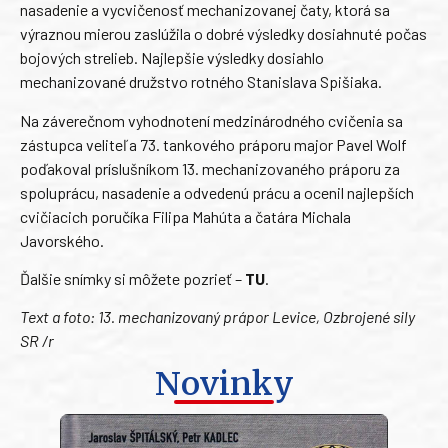
nasadenie a vycvičenosť mechanizovanej čaty, ktorá sa
výraznou mierou zaslúžila o dobré výsledky dosiahnuté počas
bojových strelieb. Najlepšie výsledky dosiahlo
mechanizované družstvo rotného Stanislava Spišiaka.
Na záverečnom vyhodnotení medzinárodného cvičenia sa
zástupca veliteľa 73. tankového práporu major Pavel Wolf
poďakoval príslušníkom 13. mechanizovaného práporu za
spoluprácu, nasadenie a odvedenú prácu a ocenil najlepších
cvičiacich poručíka Filipa Mahúta a čatára Michala
Javorského.
Ďalšie snímky si môžete pozrieť –
TU
.
Text a foto: 13. mechanizovaný prápor Levice, Ozbrojené sily
SR /r
Novinky