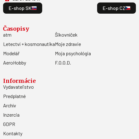
E-shop SK
E-shop CZ
Časopisy
atm
Šikovníček
Letectví + kosmonautika
Moje zdravie
Modelář
Moja psychológia
AeroHobby
F.O.O.D.
Informácie
Vydavateľstvo
Predplatné
Archív
Inzercia
GDPR
Kontakty