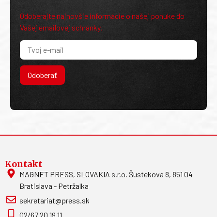
Odoberajte najnovšie informácie o našej ponuke do
Vašej emailovej schránky.
Odoberať
Kontakt
MAGNET PRESS, SLOVAKIA s.r.o. Šustekova 8, 851 04
Bratislava - Petržalka
sekretariat@press.sk
02/67 20 19 11