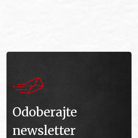
E
E
Odoberajte
newsletter