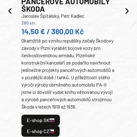
PANCEŘOVÉ AUTOMOBILY
ŠKODA
TA
Jaroslav Špitálský, Petr Kadlec
Ben
280 str.
352 s
14,50 € / 380,00 Kč
22
Okamžitě po vzniku republiky začaly Škodovy
Tank
závody v Plzni vyrábět bojové vozy pro
býva
československou armádu. Plzeňské
Rusk
konstrukční kanceláři se podařilo navrhnout
armá
jedinečné projekty pancéřových automobilů a
stře
v pozdější době i tanků. U příležitosti stého
při 
výročí výroby obrněného automobilu PA-II
blíz
jsme si dovolili vydat knihu věnovanou vývoji
tank
a výrobě pancéřových automobilů strojírnou
v lé
Škoda v letech 1919 až 1936.
tak 
hrdi
E-shop SK
je: 
odeh
E-shop CZ
bitv