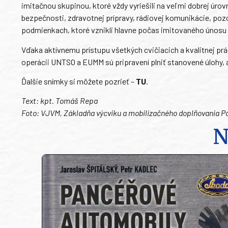
imitačnou skupinou, ktoré vždy vyriešili na veľmi dobrej úrov
bezpečnosti, zdravotnej prípravy, rádiovej komunikácie, pozo
podmienkach, ktoré vznikli hlavne počas imitovaného únosu a
Vďaka aktívnemu prístupu všetkých cvičiacich a kvalitnej prá
operácii UNTSO a EUMM sú pripravení plniť stanovené úlohy,
Ďalšie snímky si môžete pozrieť –
TU
.
Text: kpt. Tomáš Repa
Foto: VJVM, Základňa výcviku a mobilizačného doplňovania P
N