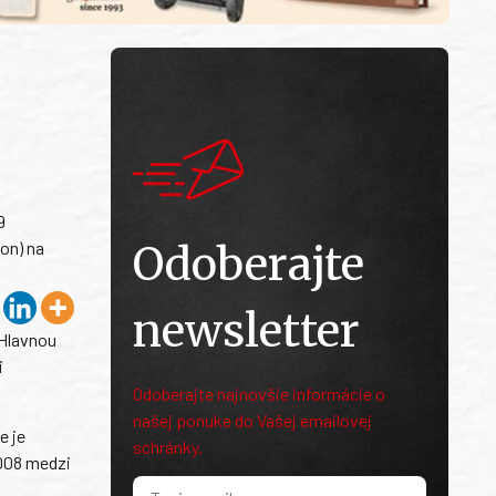
9
on) na
Odoberajte
newsletter
 Hlavnou
i
Odoberajte najnovšie informácie o
našej ponuke do Vašej emailovej
e je
schránky.
2008 medzi