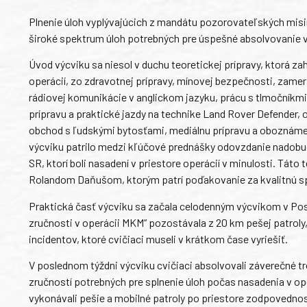
Plnenie úloh vyplývajúcich z mandátu pozorovateľských misi
široké spektrum úloh potrebných pre úspešné absolvovanie v
Úvod výcviku sa niesol v duchu teoretickej prípravy, ktorá z
operácií, zo zdravotnej prípravy, mínovej bezpečnosti, zamer
rádiovej komunikácie v anglickom jazyku, prácu s tlmočníkm
prípravu a praktické jazdy na technike Land Rover Defender, 
obchod s ľudskými bytosťami, mediálnu prípravu a oboznámen
výcviku patrilo medzi kľúčové prednášky odovzdanie nadobud
SR, ktorí boli nasadení v priestore operácií v minulosti. 
Rolandom Daňušom, ktorým patrí poďakovanie za kvalitnú s
Praktická časť výcviku sa začala celodenným výcvikom v Po
zručnosti v operácii MKM“ pozostávala z 20 km pešej patroly, 
incidentov, ktoré cvičiaci museli v krátkom čase vyriešiť.
V poslednom týždni výcviku cvičiaci absolvovali záverečné t
zručností potrebných pre splnenie úloh počas nasadenia v op
vykonávali pešie a mobilné patroly po priestore zodpovednost