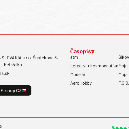
Časopisy
atm
Šikov
LOVAKIA s.r.o. Šustekova 8,
 - Petržalka
Letectví + kosmonautika
Moje 
ss.sk
Modelář
Moja 
AeroHobby
F.O.O
E-shop CZ
a