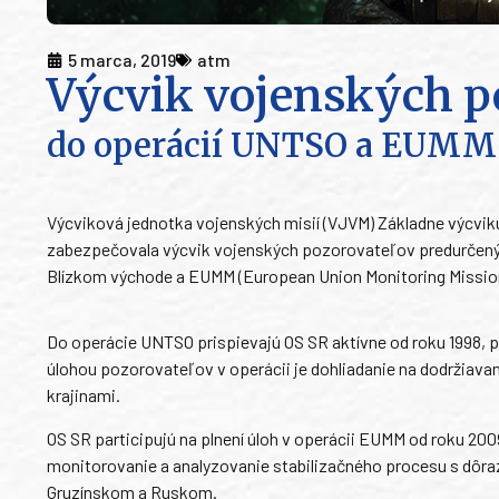
5 marca, 2019
atm
Výcvik vojenských p
do operácií UNTSO a EUMM
Výcviková jednotka vojenských misií (VJVM) Základne výcviku 
zabezpečovala výcvik vojenských pozorovateľov predurčenýc
Blízkom východe a EUMM (European Union Monitoring Mission
Do operácie UNTSO prispievajú OS SR aktívne od roku 1998, p
úlohou pozorovateľov v operácii je dohliadanie na dodržiava
krajinami.
OS SR participujú na plnení úloh v operácii EUMM od roku 200
monitorovanie a analyzovanie stabilizačného procesu s dôr
Gruzínskom a Ruskom.