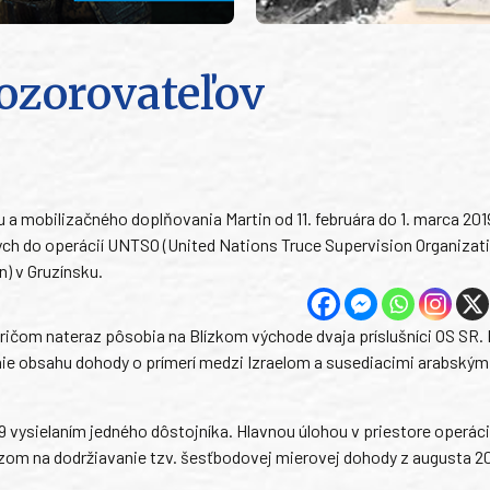
ozorovateľov
a mobilizačného doplňovania Martin od 11. februára do 1. marca 201
h do operácií UNTSO (United Nations Truce Supervision Organizati
) v Gruzínsku.
ričom nateraz pôsobia na Blízkom východe dvaja príslušníci OS SR.
nie obsahu dohody o prímerí medzi Izraelom a susediacimi arabským
9 vysielaním jedného dôstojníka. Hlavnou úlohou v priestore operáci
azom na dodržiavanie tzv. šesťbodovej mierovej dohody z augusta 