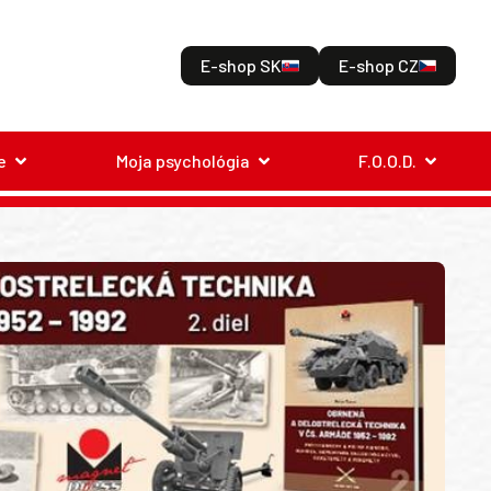
E-shop SK
E-shop CZ
e
Moja psychológia
F.O.O.D.