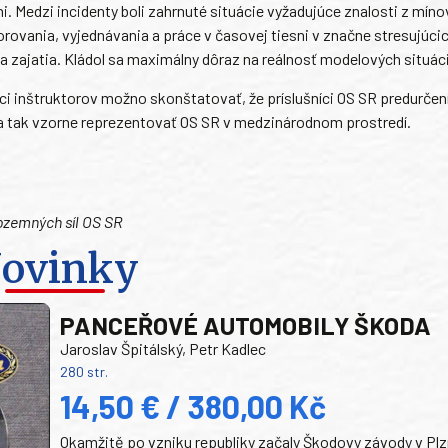
ni. Medzi incidenty boli zahrnuté situácie vyžadujúce znalosti z míno
rovania, vyjednávania a práce v časovej tiesni v značne stresujúci
 zajatia. Kládol sa maximálny dôraz na reálnosť modelových situáci
ci inštruktorov možno skonštatovať, že príslušníci OS SR predurčen
 a tak vzorne reprezentovať OS SR v medzinárodnom prostredí.
ozemných síl OS SR
ovinky
PANCEŘOVÉ AUTOMOBILY ŠKODA
Jaroslav Špitálský, Petr Kadlec
280 str.
14,50 € / 380,00 Kč
Okamžitě po vzniku republiky začaly Škodovy závody v Plz