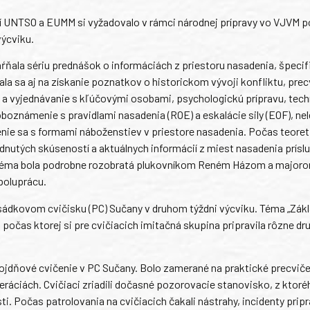
í UNTSO a EUMM si vyžadovalo v rámci národnej prípravy vo VJVM p
ýcviku.
ahŕňala sériu prednášok o informáciách z priestoru nasadenia, špeci
ala sa aj na získanie poznatkov o historickom vývoji konfliktu, prec
i a vyjednávanie s kľúčovými osobami, psychologickú prípravu, tec
oboznámenie s pravidlami nasadenia (ROE) a eskalácie sily (EOF), nel
ie sa s formami náboženstiev v priestore nasadenia. Počas teoret
nutých skúseností a aktuálnych informácií z miest nasadenia prísl
Táto téma bola podrobne rozobratá plukovníkom Reném Házom a major
poluprácu.
sádkovom cvičisku (PC) Sučany v druhom týždni výcviku. Téma „Zák
počas ktorej si pre cvičiacich imitačná skupina pripravila rôzne dr
rojdňové cvičenie v PC Sučany. Bolo zamerané na praktické precvič
eráciách. Cvičiaci zriadili dočasné pozorovacie stanovisko, z ktoré
i. Počas patrolovania na cvičiacich čakali nástrahy, incidenty prip