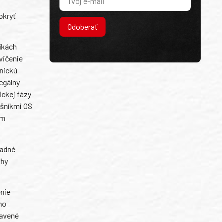
okryť
Odoberať
fikách
vičenie
hnickú
egálny
ickej fázy
ušníkmi OS
om
ladné
uhy
enie
ho
ravené