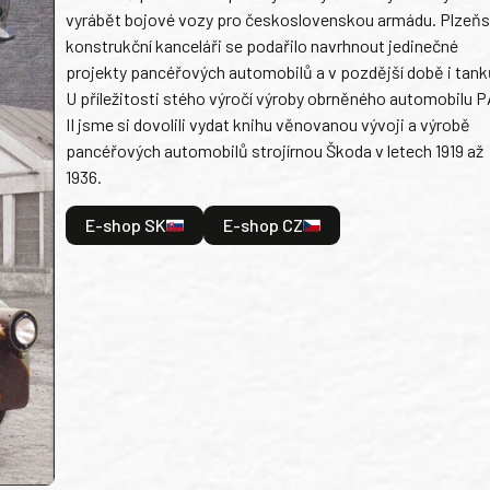
vyrábět bojové vozy pro československou armádu. Plzeň
konstrukční kanceláři se podařilo navrhnout jedinečné
projekty pancéřových automobilů a v pozdější době i tank
U příležitosti stého výročí výroby obrněného automobilu P
II jsme si dovolili vydat knihu věnovanou vývoji a výrobě
pancéřových automobilů strojírnou Škoda v letech 1919 až
1936.
E-shop SK
E-shop CZ