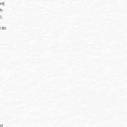
vej
ch
í.
í do
ni