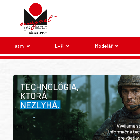
atm
L+K
Modelář