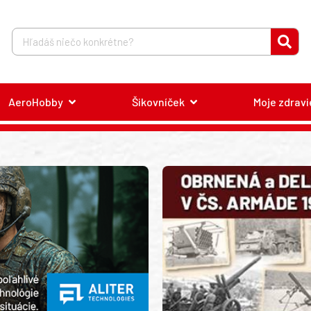
AeroHobby
Šikovníček
Moje zdravi