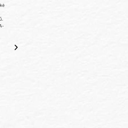
ské
ů.
A-