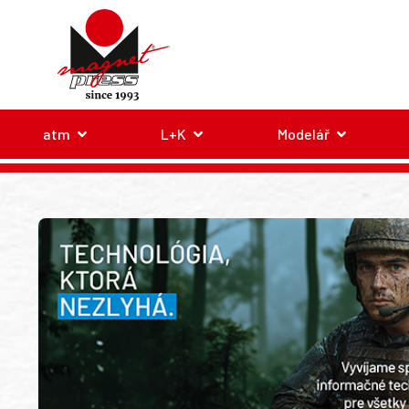
atm
L+K
Modelář