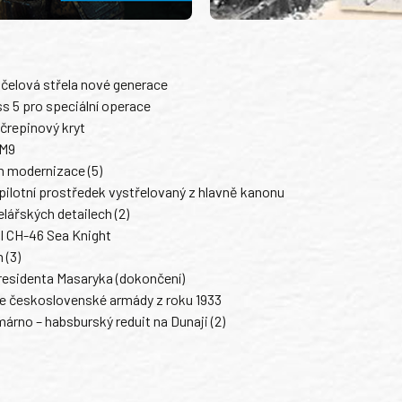
účelová střela nové generace
s 5 pro speciální operace
črepinový kryt
 M9
ch modernizace (5)
ilotní prostředek vystřelovaný z hlavně kanonu
ářských detailech (2)
l CH-46 Sea Knight
 (3)
residenta Masaryka (dokončení)
e československé armády z roku 1933
rno – habsburský reduit na Dunaji (2)