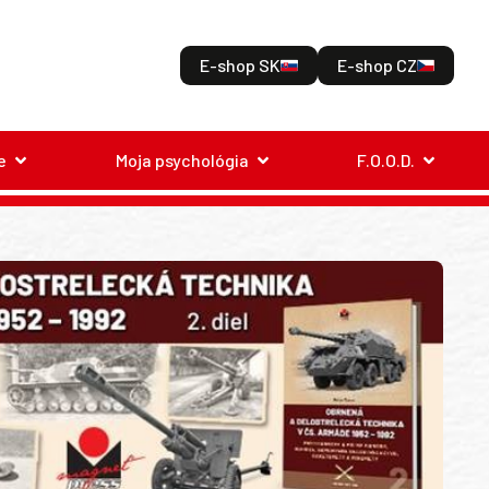
E-shop SK
E-shop CZ
e
Moja psychológia
F.O.O.D.