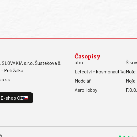
Časopisy
atm
Šikov
LOVAKIA s.r.o. Šustekova 8,
 - Petržalka
Letectví + kosmonautika
Moje 
ss.sk
Modelář
Moja 
AeroHobby
F.O.O
E-shop CZ
a