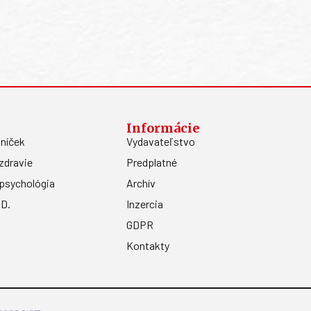
Informácie
níček
Vydavateľstvo
zdravie
Predplatné
psychológia
Archív
.D.
Inzercia
GDPR
Kontakty