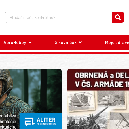
AeroHobby
Šikovníček
Moje zdravi