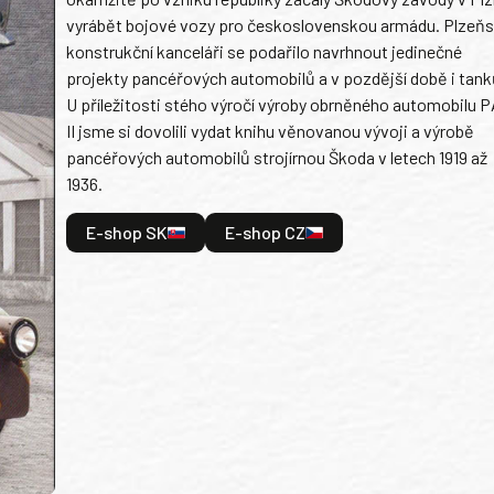
vyrábět bojové vozy pro československou armádu. Plzeň
konstrukční kanceláři se podařilo navrhnout jedinečné
projekty pancéřových automobilů a v pozdější době i tank
U příležitosti stého výročí výroby obrněného automobilu P
II jsme si dovolili vydat knihu věnovanou vývoji a výrobě
pancéřových automobilů strojírnou Škoda v letech 1919 až
1936.
E-shop SK
E-shop CZ