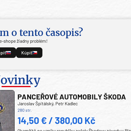
m o tento časopis?
 e-shope žiadny problém!
piť
Kúpiť
ovinky
PANCEŘOVÉ AUTOMOBILY ŠKODA
Jaroslav Špitálský, Petr Kadlec
280 str.
14,50 € / 380,00 Kč
Okamžitě po vzniku republiky začaly Škodovy závody v Plz