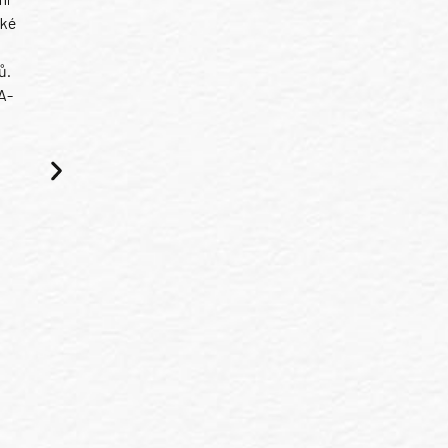
ské
ů.
A-