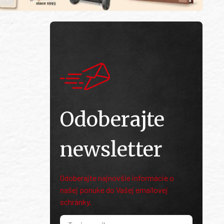
Odoberajte
newsletter
Odoberajte najnovšie informácie o
našej ponuke do Vašej emailovej
schránky.