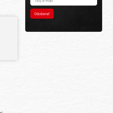
Odoberať
ni