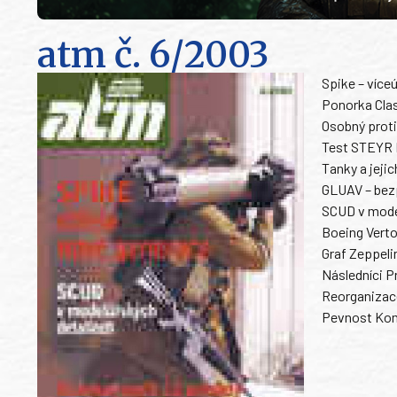
atm
č. 6/2003
Spike – více
Ponorka Clas
Osobný proti
Test STEYR
Tanky a jeji
GLUAV – bezp
SCUD v model
Boeing Verto
Graf Zeppelin
Následníci P
Reorganizac
Pevnost Komá