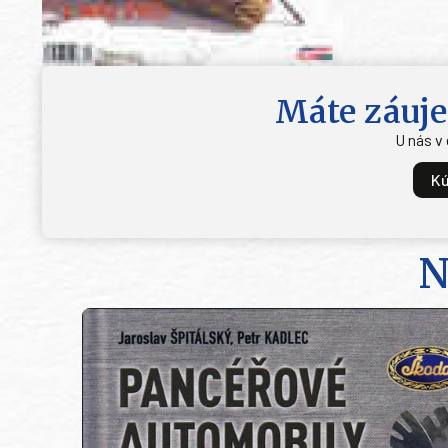
Máte záuje
U nás v
Kú
N