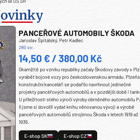
ých síl OS SR
ovinky
PANCEŘOVÉ AUTOMOBILY ŠKODA
Jaroslav Špitálský, Petr Kadlec
280 str.
14,50 € / 380,00 Kč
Okamžitě po vzniku republiky začaly Škodovy závody v Plz
vyrábět bojové vozy pro československou armádu. Plzeň
konstrukční kanceláři se podařilo navrhnout jedinečné
projekty pancéřových automobilů a v pozdější době i tank
U příležitosti stého výročí výroby obrněného automobilu P
II jsme si dovolili vydat knihu věnovanou vývoji a výrobě
pancéřových automobilů strojírnou Škoda v letech 1919 až
1936.
E-shop SK
E-shop CZ