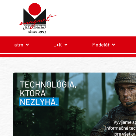
atm
L+K
Modelář