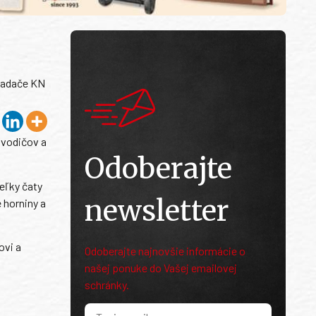
kladače KN
 vodičov a
Odoberajte
eľky čaty
newsletter
 horniny a
ovi a
Odoberajte najnovšie informácie o
našej ponuke do Vašej emailovej
schránky.