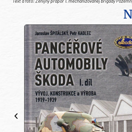
Text a foto: Ženijný prápor 1. mechanizovanej brigády Pozemn
N