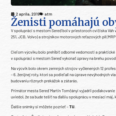
2 apríla, 2019
atm
Ženisti pomáhajú ob
V spolupráci s mestom Sereď bol v priestoroch cvičiska Váh 
251, JCB, Volvo) a strojníkov motorových reťazových píl (MRP
Cieľom výcviku bolo prehĺbiť odborné vedomosti a praktické 
v spolupráci s mestom Sereď vykonať úpravy na brehu povodia 
Na výcvik bolo okrem zemných strojov vyčlenených 12 profesi
– 6. ženijnej roty, ktorí sa podieľali na úprave nevýhodných v
budovaniu rôznych prekážok a zátarás.
Primátor mesta Sereď Martin Tomčányi vyjadril poďakovanie v
uviedol, že sa bude tešiť na ďalšiu spoluprácu v mesiaci máj
Ďalšie snímky si môžete pozrieť –
TU
.