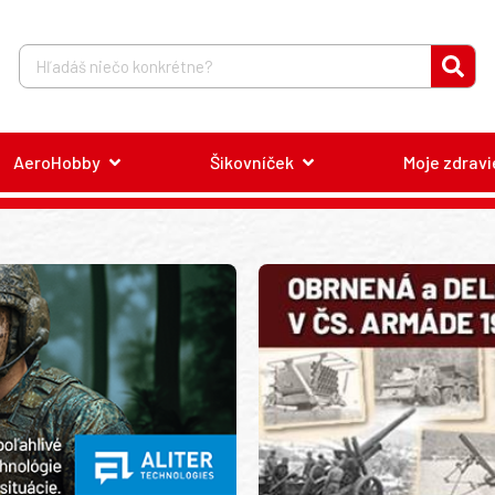
AeroHobby
Šikovníček
Moje zdravi