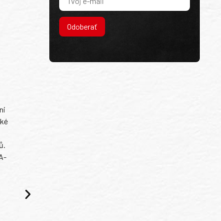
Odoberať
ni
ské
ů.
A-