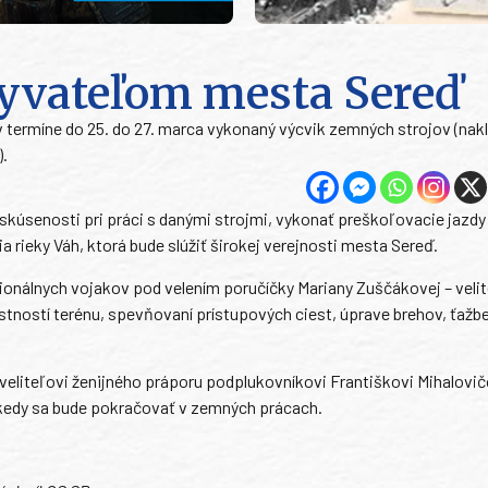
yvateľom mesta Sereď
v termíne do 25. do 27. marca vykonaný výcvik zemných strojov (na
).
skúsenosti pri práci s danými strojmi, vykonať preškoľovacie jazdy
rieky Váh, ktorá bude slúžiť širokej verejnosti mesta Sereď.
onálnych vojakov pod velením poručíčky Mariany Zuščákovej – velit
lastností terénu, spevňovaní prístupových ciest, úprave brehov, ťažbe
eliteľovi ženijného práporu podplukovníkovi Františkovi Mihalovič
, kedy sa bude pokračovať v zemných prácach.