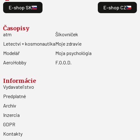
E-shop SK
E-shop CZ
Časopisy
atm
Šikovníček
Letectví + kosmonautika
Moje zdravie
Modelář
Moja psychológia
AeroHobby
F.O.O.D.
Informácie
Vydavateľstvo
Predplatné
Archív
Inzercia
GDPR
Kontakty