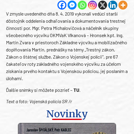
V zmysle uvedeného dňa 8. 4. 2019 vykonali vedúci starší
dôstojník oddelenia odhaľovania a dokumentovania trestnej
činnosti por. Mgr. Petra Michalovičová a náčelník skupiny
všeobecného výcviku OKMVaK Vlkanová – Hronsek kpt. Ing.
Martin Zvara v priestoroch Základne výcviku a mobilizačného
doplňovania Martin, prednášky na témy „Trestný zákon,
Zákon o štátnej službe, Zákon o Vojenskej polícii“, pre 67
čakateľov roty základného vojenského výcviku za účelom
získania prvého kontaktu s Vojenskou políciou, jej poslaním a
úlohami.
Ďalšie snímky si môžete pozrieť –
TU
.
Text a foto: Vojenská polícia SR /r
Novinky