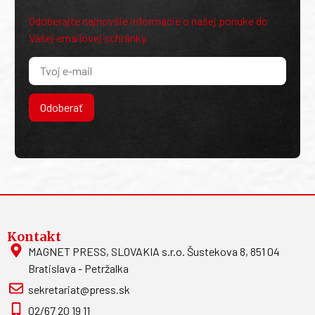
Odoberajte najnovšie informácie o našej ponuke do
Vašej emailovej schránky.
Odoberať
Kontakt
MAGNET PRESS, SLOVAKIA s.r.o. Šustekova 8, 851 04
Bratislava - Petržalka
sekretariat@press.sk
02/67 20 19 11