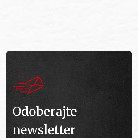
E
E
Odoberajte
newsletter