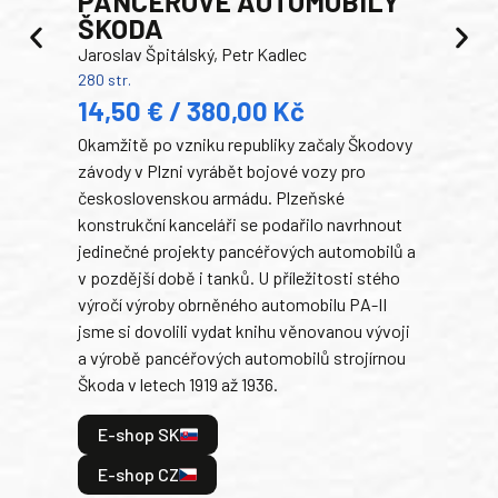
PANCEŘOVÉ AUTOMOBILY
ŠKODA
TA
Jaroslav Špitálský, Petr Kadlec
Ben
280 str.
352 s
14,50 € / 380,00 Kč
22
Okamžitě po vzniku republiky začaly Škodovy
Tank
závody v Plzni vyrábět bojové vozy pro
býva
československou armádu. Plzeňské
Rusk
konstrukční kanceláři se podařilo navrhnout
armá
jedinečné projekty pancéřových automobilů a
stře
v pozdější době i tanků. U příležitosti stého
při 
výročí výroby obrněného automobilu PA-II
blíz
jsme si dovolili vydat knihu věnovanou vývoji
tank
a výrobě pancéřových automobilů strojírnou
v lé
Škoda v letech 1919 až 1936.
tak 
hrdi
E-shop SK
je: 
odeh
E-shop CZ
bitv