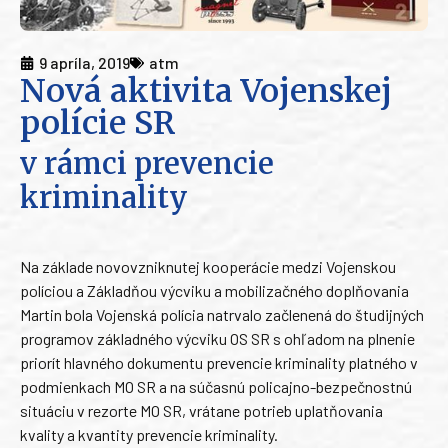
9 apríla, 2019
atm
Nová aktivita Vojenskej
polície SR
v rámci prevencie
kriminality
Na základe novovzniknutej kooperácie medzi Vojenskou
políciou a Základňou výcviku a mobilizačného doplňovania
Martin bola Vojenská polícia natrvalo začlenená do študijných
programov základného výcviku OS SR s ohľadom na plnenie
priorít hlavného dokumentu prevencie kriminality platného v
podmienkach MO SR a na súčasnú policajno-bezpečnostnú
situáciu v rezorte MO SR, vrátane potrieb uplatňovania
kvality a kvantity prevencie kriminality.