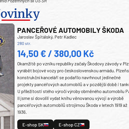
ania Pozemných síl OS SR
ovinky
PANCEŘOVÉ AUTOMOBILY ŠKODA
Jaroslav Špitálský, Petr Kadlec
280 str.
14,50 € / 380,00 Kč
Okamžitě po vzniku republiky začaly Škodovy závody v Plz
vyrábět bojové vozy pro československou armádu. Plzeň
konstrukční kanceláři se podařilo navrhnout jedinečné
projekty pancéřových automobilů a v pozdější době i tank
U příležitosti stého výročí výroby obrněného automobilu P
II jsme si dovolili vydat knihu věnovanou vývoji a výrobě
pancéřových automobilů strojírnou Škoda v letech 1919 až
1936.
E-shop SK
E-shop CZ