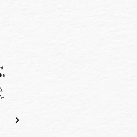
ni
ské
ů.
A-