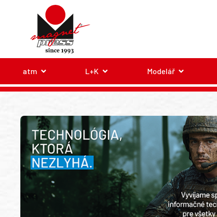
atm
L+K
Modelář