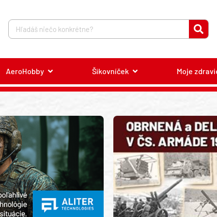
AeroHobby
Šikovníček
Moje zdravi