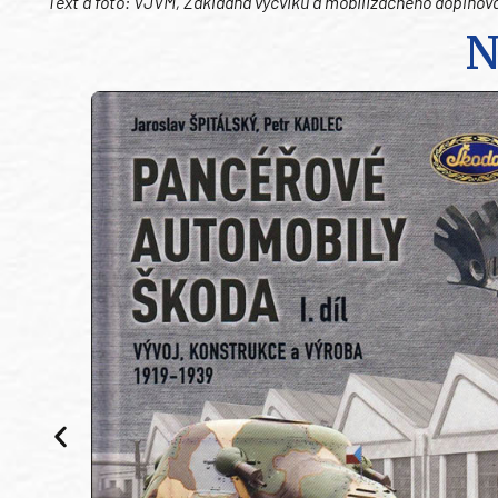
Text a foto: VJVM, Základňa výcviku a mobilizačného doplňov
N