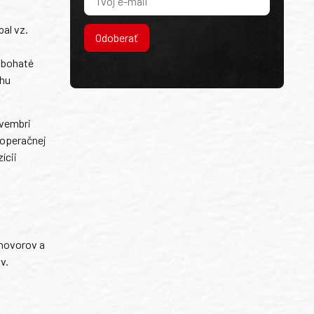
al vz.
Odoberať
a bohaté
ehu
ovembri
 operačnej
ícii
,
ohovorov a
v.