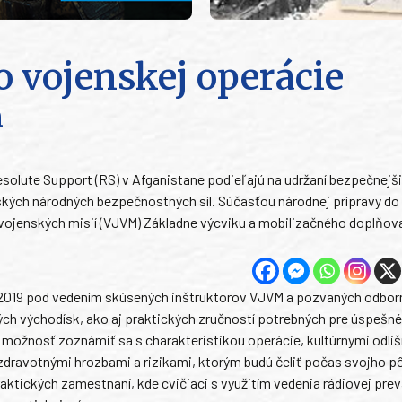
do vojenskej operácie
n
Resolute Support (RS) v Afganistane podieľajú na udržaní bezpečnejš
kých národných bezpečnostných síl. Súčasťou národnej prípravy do
 vojenských misií (VJVM) Základne výcviku a mobilizačného doplňov
a 2019 pod vedením skúsených inštruktorov VJVM a pozvaných odbor
kých východísk, ako aj praktických zručností potrebných pre úspešné
i možnosť zoznámiť sa s charakteristikou operácie, kultúrnymi odli
dravotnými hrozbami a rizikami, ktorým budú čeliť počas svojho p
aktických zamestnaní, kde cvičiaci s využitím vedenia rádiovej pre