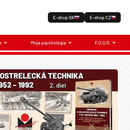
E-shop SK
E-shop CZ
e
Moja psychológia
F.O.O.D.