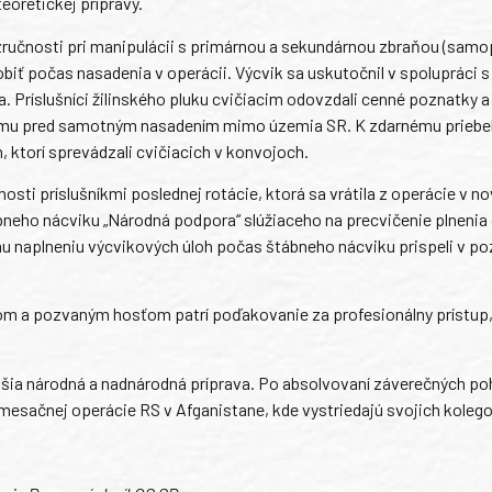
eoretickej prípravy.
j zručnosti pri manipulácii s primárnou a sekundárnou zbraňou (samop
biť počas nasadenia v operácii. Výcvik sa uskutočnil v spolupráci s
a. Príslušníci žilinského pluku cvičiacim odovzdali cenné poznatky 
e tímu pred samotným nasadením mimo územia SR. K zdarnému prieb
, ktorí sprevádzali cvičiacich v konvojoch.
sti príslušníkmi poslednej rotácie, ktorá sa vrátila z operácie v n
ábneho nácviku „Národná podpora“ slúžiaceho na precvičenie plnenia
 naplneniu výcvikových úloh počas štábneho nácviku prispeli v poz
m a pozvaným hosťom patrí poďakovanie za profesionálny prístup
alšia národná a nadnárodná príprava. Po absolvovaní záverečných p
mesačnej operácie RS v Afganistane, kde vystriedajú svojich kolego