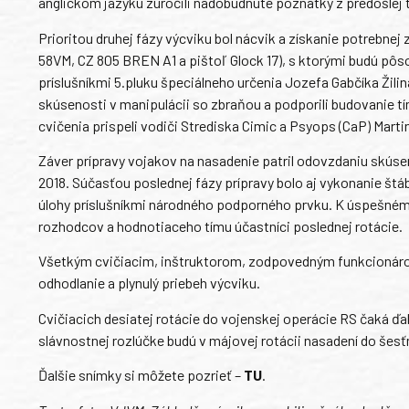
anglickom jazyku zúročili nadobudnuté poznatky z predošlej t
Prioritou druhej fázy výcviku bol nácvik a získanie potrebne
58VM, CZ 805 BREN A1 a pištoľ Glock 17), s ktorými budú pôso
príslušníkmi 5.pluku špeciálneho určenia Jozefa Gabčíka Žilin
skúsenosti v manipulácii so zbraňou a podporili budovani
cvičenia prispeli vodiči Strediska Cimic a Psyops (CaP) Martin
Záver prípravy vojakov na nasadenie patril odovzdaniu skúseno
2018. Súčasťou poslednej fázy prípravy bolo aj vykonanie št
úlohy príslušníkmi národného podporného prvku. K úspešnému
rozhodcov a hodnotiaceho tímu účastníci poslednej rotácie.
Všetkým cvičiacim, inštruktorom, zodpovedným funkcionáro
odhodlanie a plynulý priebeh výcviku.
Cvičiacich desiatej rotácie do vojenskej operácie RS čaká ď
slávnostnej rozlúčke budú v májovej rotácii nasadení do šesť
Ďalšie snímky si môžete pozrieť –
TU
.