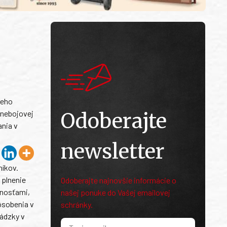
ieho
 nebojovej
Odoberajte
ania v
newsletter
níkov.
 plnenie
Odoberajte najnovšie informácie o
šnosťami,
našej ponuke do Vašej emailovej
ôsobenia v
schránky.
vádzky v