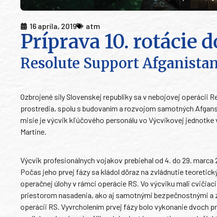
16 apríla, 2019
atm
Príprava 10. rotácie 
Resolute Support Afganista
Ozbrojené sily Slovenskej republiky sa v nebojovej operácii 
prostredia, spolu s budovaním a rozvojom samotných Afgans
misie je výcvik kľúčového personálu vo Výcvikovej jednotke
Martine.
Výcvik profesionálnych vojakov prebiehal od 4. do 29. marc
Počas jeho prvej fázy sa kládol dôraz na zvládnutie teoretic
operačnej úlohy v rámci operácie RS. Vo výcviku mali cvičiac
priestorom nasadenia, ako aj samotnými bezpečnostnými a z
operácii RS. Vyvrcholením prvej fázy bolo vykonanie dvoch pr