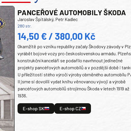
PANCEŘOVÉ AUTOMOBILY ŠKODA
Jaroslav Špitálský, Petr Kadlec
280 str.
14,50 € / 380,00 Kč
Okamžitě po vzniku republiky začaly Škodovy závody v Plz
vyrábět bojové vozy pro československou armádu. Plzeň
konstrukční kanceláři se podařilo navrhnout jedinečné
projekty pancéřových automobilů a v pozdější době i tank
U příležitosti stého výročí výroby obrněného automobilu P
II jsme si dovolili vydat knihu věnovanou vývoji a výrobě
pancéřových automobilů strojírnou Škoda v letech 1919 až
1936.
E-shop SK
E-shop CZ