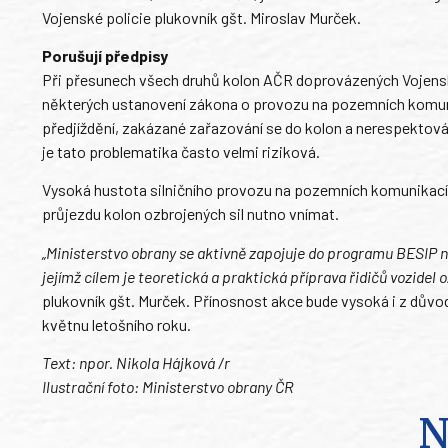
Vojenské policie plukovník gšt. Miroslav Murček.
Porušují předpisy
Při přesunech všech druhů kolon AČR doprovázených Vojensko
některých ustanovení zákona o provozu na pozemních komun
předjíždění, zakázané zařazování se do kolon a nerespektov
je tato problematika často velmi riziková.
Vysoká hustota silničního provozu na pozemních komunikacíc
průjezdu kolon ozbrojených sil nutno vnímat.
„Ministerstvo obrany se aktivně zapojuje do programu BESIP ne
jejímž cílem je teoretická a praktická příprava řidičů vozide
plukovník gšt. Murček. Přínosnost akce bude vysoká i z důvo
květnu letošního roku.
Text: npor. Nikola Hájková /r
Ilustrační foto: Ministerstvo obrany ČR
N