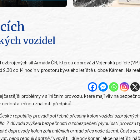
icích
ských vozidel
del ozbrojených sil Armády ČR, kterou doprovází Vojenská policie (VP
d 9.30 do 14 hodin v prostoru bývalého letiště u obce Kámen. Na rea
jčastější problémy v silničním provozu, které mají vliv na bezpečno
é nedostatečnou znalostí předpisů.
České republiky provádí potřebné přesuny kolon vozidel ozbrojených 
la. Z důvodu zvýšení bezpečnosti a zabezpečení plynulosti provozu t
 také doprovody kolon zahraničních armád přes naše území. Často se 
ovat, nebo reagují špatně,“
vysvětlil důvody konání akce na letišti náč