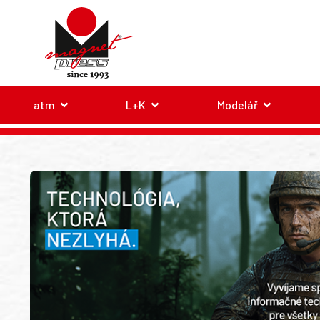
atm
L+K
Modelář