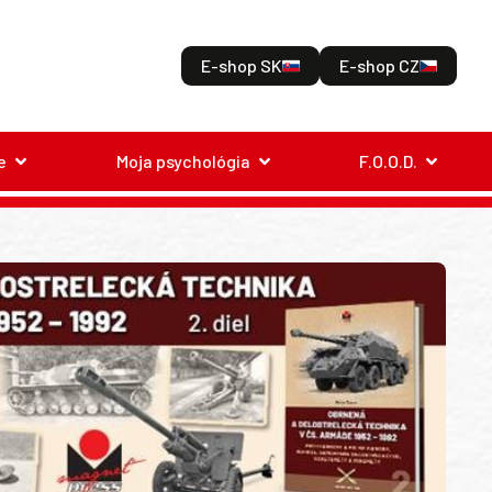
E-shop SK
E-shop CZ
e
Moja psychológia
F.O.O.D.