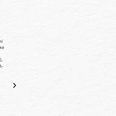
ni
ské
ů.
A-