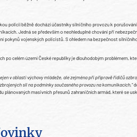
u policií běžně dochází účastníky silničního provozu k porušování
ikacích. Jedná se především o neohleduplné chování při nebezpe
ání pokynů vojenských policistů. S ohledem na bezpečnost silniční
h po celém území České republiky je dlouhodobým problémem, který
jen v oblasti výchovy mládeže, ale zejména při přípravě řidičů ozbroj
l ozbrojených sil na podmínky současného provozu na komunikacích,“
d
du plánovaných masivních přesunů zahraničních armád, které se usk
ovinky