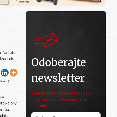
)? Na tuto
lizaci akce
Odoberajte
newsletter
st. Ty
Odoberajte najnovšie informácie o
sil.
našej ponuke do Vašej emailovej
yto kolony
schránky.
při tom
elník