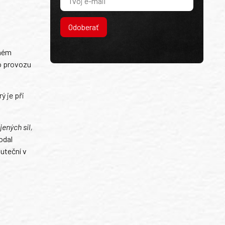
Odoberať
čném
ho provozu
 je při
ených sil,
odal
uteční v