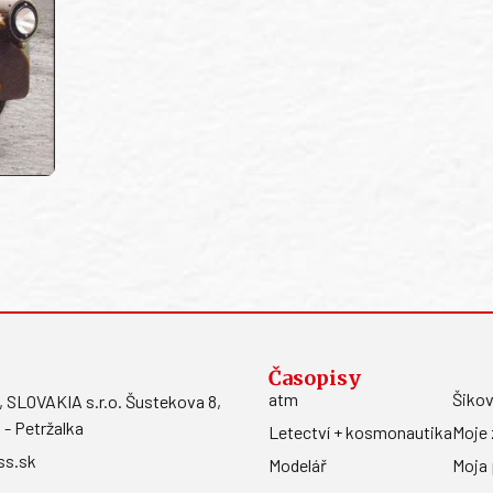
Časopisy
atm
Šikov
LOVAKIA s.r.o. Šustekova 8,
 - Petržalka
Letectví + kosmonautika
Moje 
ss.sk
Modelář
Moja 