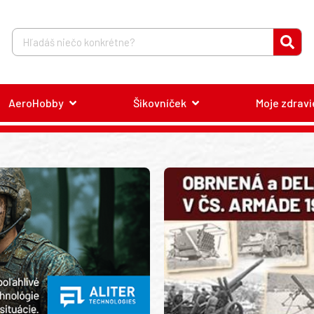
AeroHobby
Šikovníček
Moje zdravi