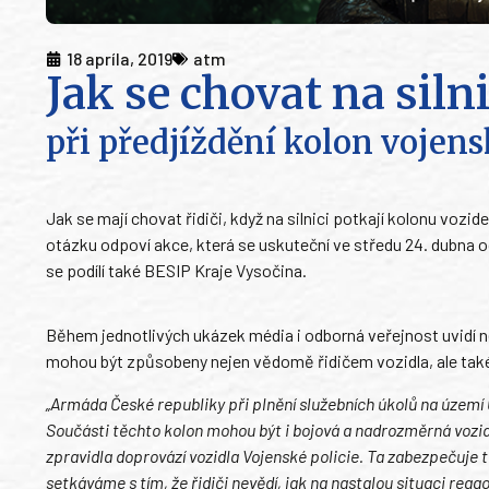
18 apríla, 2019
atm
Jak se chovat na siln
při předjíždění kolon vojen
Jak se mají chovat řidiči, když na silnici potkají kolonu vozi
otázku odpoví akce, která se uskuteční ve středu 24. dubna o
se podílí také BESIP Kraje Vysočina.
Během jednotlivých ukázek média i odborná veřejnost uvidí ne
mohou být způsobeny nejen vědomě řidičem vozidla, ale tak
„Armáda České republiky při plnění služebních úkolů na území 
Součásti těchto kolon mohou být i bojová a nadrozměrná vozid
zpravidla doprovází vozidla Vojenské policie. Ta zabezpečuje
setkáváme s tím, že řidiči nevědí, jak na nastalou situaci reag