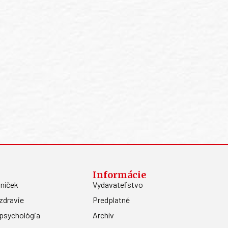
Informácie
níček
Vydavateľstvo
zdravie
Predplatné
psychológia
Archív