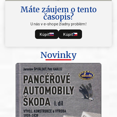
Máte záujem o tento
časopis?
U nás v e-shope žiadny problém!
Kúpiť
Kúpiť
Novinky