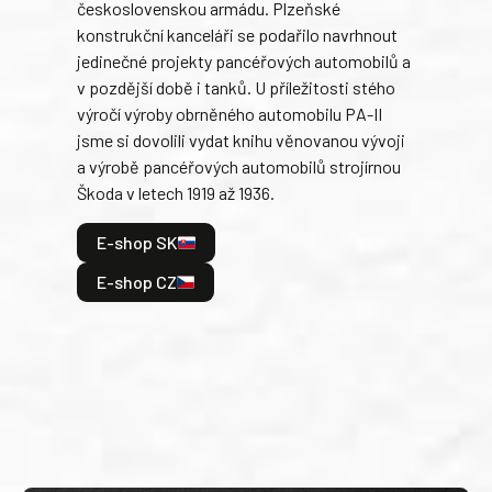
československou armádu. Plzeňské
Rusk
konstrukční kanceláři se podařilo navrhnout
armá
jedinečné projekty pancéřových automobilů a
stře
v pozdější době i tanků. U příležitosti stého
při 
výročí výroby obrněného automobilu PA-II
blíz
jsme si dovolili vydat knihu věnovanou vývoji
tank
a výrobě pancéřových automobilů strojírnou
v lé
Škoda v letech 1919 až 1936.
tak 
hrdi
E-shop SK
je: 
odeh
E-shop CZ
bitv
E
E