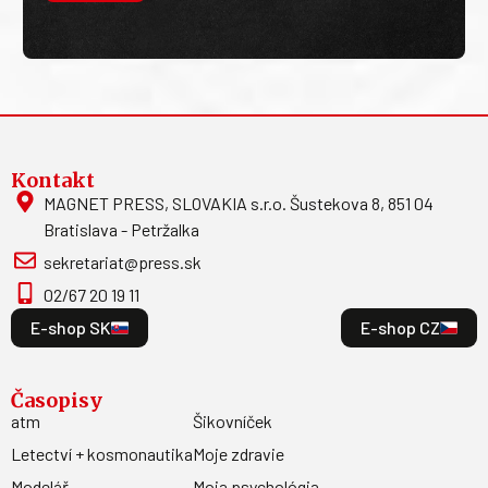
Kontakt
MAGNET PRESS, SLOVAKIA s.r.o. Šustekova 8, 851 04
Bratislava - Petržalka
sekretariat@press.sk
02/67 20 19 11
E-shop SK
E-shop CZ
Časopisy
atm
Šikovníček
Letectví + kosmonautika
Moje zdravie
Modelář
Moja psychológia