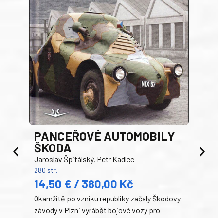
PANCEŘOVÉ AUTOMOBILY
ŠKODA
TA
Jaroslav Špitálský, Petr Kadlec
Ben
280 str.
352 s
14,50 € / 380,00 Kč
22
Okamžitě po vzniku republiky začaly Škodovy
Tank
závody v Plzni vyrábět bojové vozy pro
býva