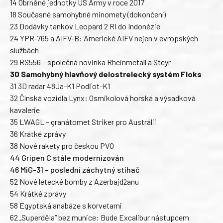
14 Obrněné jednotky US Army v roce 2017
18 Současné samohybné minomety (dokončení)
23 Dodávky tankov Leopard 2 RI do Indonézie
24 YPR-765 a AIFV-B: Americké AIFV nejen v evropských
službách
29 RS556 – společná novinka Rheinmetall a Steyr
30 Samohybný hlavňový delostrelecký systém Floks
31 3D radar 48Ja-K1 Podľot-K1
32 Čínská vozidla Lynx: Osmikolová horská a výsadková
kavalerie
35 LWAGL – granátomet Striker pro Austrálii
36 Krátké zprávy
38 Nové rakety pro českou PVO
44 Gripen C stále modernizován
46 MiG-31 – poslední záchytný stíhač
52 Nové letecké bomby z Azerbajdžanu
54 Krátké zprávy
58 Egyptská anabáze s korvetami
62 „Superděla“ bez munice: Bude Excalibur nástupcem