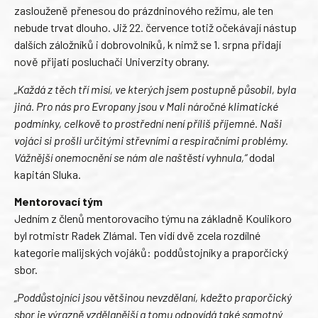
zaslouženě přenesou do prázdninového režimu, ale ten
nebude trvat dlouho. Již 22. července totiž očekávají nástup
dalších záložníků i dobrovolníků, k nimž se 1. srpna přidají
nově přijatí posluchači Univerzity obrany.
„Každá z těch tří misí, ve kterých jsem postupně působil, byla
jiná. Pro nás pro Evropany jsou v Mali náročné klimatické
podmínky, celkově to prostřední není příliš příjemné. Naši
vojáci si prošli určitými střevními a respiračními problémy.
Vážnější onemocnění se nám ale naštěstí vyhnula,“
dodal
kapitán Sluka.
Mentorovací tým
Jedním z členů mentorovacího týmu na základně Koulikoro
byl rotmistr Radek Zlámal. Ten vidí dvě zcela rozdílné
kategorie malijských vojáků: poddůstojníky a praporčický
sbor.
„Poddůstojníci jsou většinou nevzdělaní, kdežto praporčický
sbor je výrazně vzdělanější a tomu odpovídá také samotný