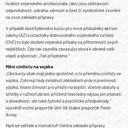
hodnot vojenského profesionála, jako jsou obětavost,
odpovědnost, odvaha, věrnost a čest či symbolické zvonění
na zvon základní přípravy.
V případě šestitýdenního kurzu pro nové příslušníky aktivní
zálohy (AZ) a účastníky dobrovolného vojenského cvičení
(DVC) to bylo složení vojenské přísahy za přítomnosti svých
nejbližších. Zde tak zazněla zavazující slova k obraně naší
vlasti a sborové:
„Tak přísaháme.“
Mění civilistu na vojáka
„Oba kurzy však mají jedno společné, a to přeměnu civilisty ve
vojáka. Zahrnují tedy zvládnutí základních práv a povinností
vojáka, hlavní činnosti pro přežití na bojišti, včetně obsluhy a
střelby z ručních zbraní, přičemž testovány nejsou jen znalosti
a dovednosti, ale také fyzické a psychické předpoklady,“
vysvětlil vrchní praporčík VeV-VA štábní praporčík Peter
Arvay.
Nyní se velitelé a instruktoři Centra základní přípravy