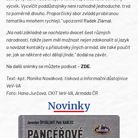
výcvik. Vycvičit poddůstojníky není rozhodně jednoduché, trvá
to poměrně dlouho. Praporčický sbor zvládá probíranou
tématiku mnohem rychleji,“
upozornil Radek Zlámal.
„Na naší základně se nacházelo dvacet šest různých
národností, takže jsem měl možnost nejen zdokonalit si jazyk
a navázat kontakty s příslušníky jiných armád, ale také poučit
se, jak se některé věci dělají jinde,“
dodal na závěr.
Na další snímky se můžete podívat –
ZDE
.
Text: kpt. Monika Nováková, tisková a informační důstojnice
VeV-VA
Foto: Hana Jurčová, CKIT VeV-VA, Armáda ČR
Novinky