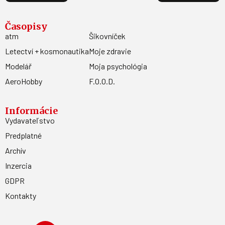
Časopisy
atm
Šikovníček
Letectví + kosmonautika
Moje zdravie
Modelář
Moja psychológia
AeroHobby
F.O.O.D.
Informácie
Vydavateľstvo
Predplatné
Archív
Inzercia
GDPR
Kontakty