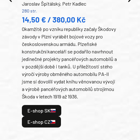
Jaroslav Špitálský, Petr Kadlec
Ben
280 str.
352 s
14,50 € / 380,00 Kč
22
Okamžitě po vzniku republiky začaly Škodovy
Tank
závody v Plzni vyrábět bojové vozy pro
býva
československou armádu. Plzeňské
Rusk
konstrukční kanceláři se podařilo navrhnout
armá
jedinečné projekty pancéřových automobilů a
stře
v pozdější době i tanků. U příležitosti stého
při 
výročí výroby obrněného automobilu PA-II
blíz
jsme si dovolili vydat knihu věnovanou vývoji
tank
a výrobě pancéřových automobilů strojírnou
v lé
Škoda v letech 1919 až 1936.
tak 
hrdi
E-shop SK
je: 
odeh
E-shop CZ
bitv