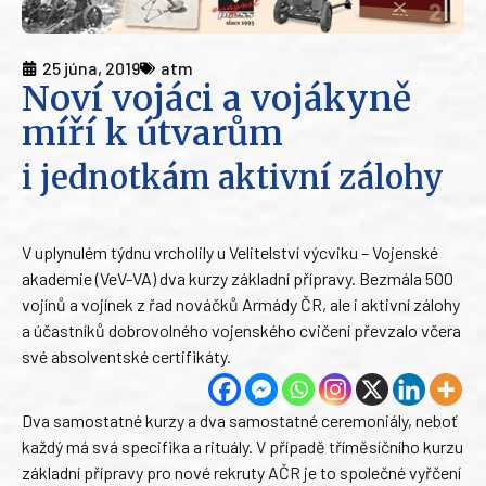
25 júna, 2019
atm
Noví vojáci a vojákyně
míří k útvarům
i jednotkám aktivní zálohy
V uplynulém týdnu vrcholily u Velitelství výcviku – Vojenské
akademie (VeV-VA) dva kurzy základní přípravy. Bezmála 500
vojínů a vojínek z řad nováčků Armády ČR, ale i aktivní zálohy
a účastníků dobrovolného vojenského cvičení převzalo včera
své absolventské certifikáty.
Dva samostatné kurzy a dva samostatné ceremoniály, neboť
každý má svá specifika a rituály. V případě tříměsíčního kurzu
základní přípravy pro nové rekruty AČR je to společné vyřčení