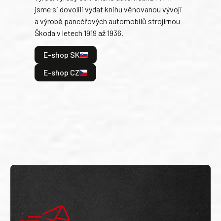
jsme si dovolili vydat knihu věnovanou vývoji
tank
a výrobě pancéřových automobilů strojírnou
v lé
Škoda v letech 1919 až 1936.
tak 
hrdi
E-shop SK
je: 
odeh
E-shop CZ
bitv
E
E