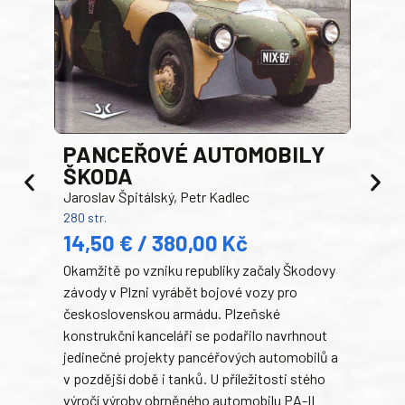
PANCEŘOVÉ AUTOMOBILY
ŠKODA
TA
Jaroslav Špitálský, Petr Kadlec
Ben
280 str.
352 s
14,50 € / 380,00 Kč
22
Okamžitě po vzniku republiky začaly Škodovy
Tank
závody v Plzni vyrábět bojové vozy pro
býva
československou armádu. Plzeňské
Rusk
konstrukční kanceláři se podařilo navrhnout
armá
jedinečné projekty pancéřových automobilů a
stře
v pozdější době i tanků. U příležitosti stého
při 
výročí výroby obrněného automobilu PA-II
blíz