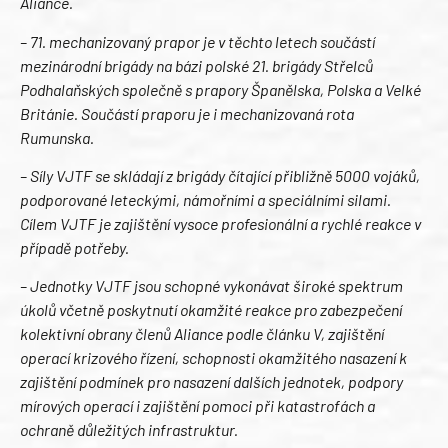
Aliance.
– 71. mechanizovaný prapor je v těchto letech součástí
mezinárodní brigády na bázi polské 21. brigády Střelců
Podhalaňských společně s prapory Španělska, Polska a Velké
Británie. Součástí praporu je i mechanizovaná rota
Rumunska.
– Síly VJTF se skládají z brigády čítající přibližně 5000 vojáků,
podporované leteckými, námořními a speciálními silami.
Cílem VJTF je zajištění vysoce profesionální a rychlé reakce v
případě potřeby.
– Jednotky VJTF jsou schopné vykonávat široké spektrum
úkolů včetně poskytnutí okamžité reakce pro zabezpečení
kolektivní obrany členů Aliance podle článku V, zajištění
operací krizového řízení, schopnosti okamžitého nasazení k
zajištění podmínek pro nasazení dalších jednotek, podpory
mírových operací i zajištění pomoci při katastrofách a
ochraně důležitých infrastruktur.