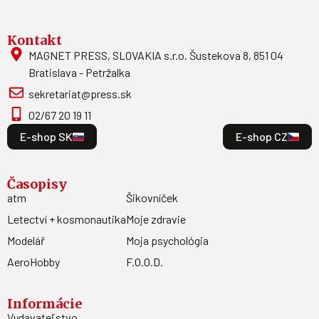
Kontakt
MAGNET PRESS, SLOVAKIA s.r.o. Šustekova 8, 851 04
Bratislava - Petržalka
sekretariat@press.sk
02/67 20 19 11
E-shop SK
E-shop CZ
Časopisy
atm
Šikovníček
Letectví + kosmonautika
Moje zdravie
Modelář
Moja psychológia
AeroHobby
F.O.O.D.
Informácie
Vydavateľstvo