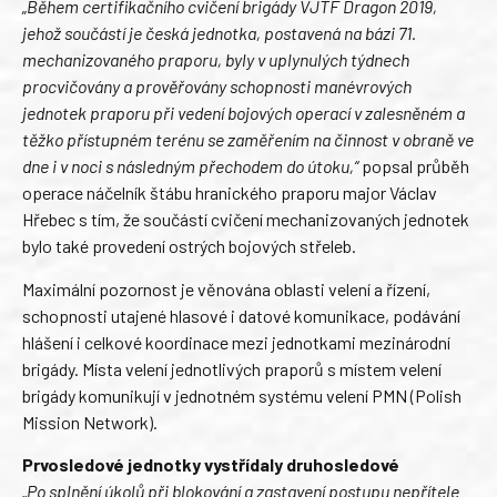
„Během certifikačního cvičení brigády VJTF Dragon 2019,
jehož součástí je česká jednotka, postavená na bázi 71.
mechanizovaného praporu, byly v uplynulých týdnech
procvičovány a prověřovány schopnosti manévrových
jednotek praporu při vedení bojových operací v zalesněném a
těžko přístupném terénu se zaměřením na činnost v obraně ve
dne i v noci s následným přechodem do útoku,“
popsal průběh
operace náčelník štábu hranického praporu major Václav
Hřebec s tím, že součástí cvičení mechanizovaných jednotek
bylo také provedení ostrých bojových střeleb.
Maximální pozornost je věnována oblasti velení a řízení,
schopnosti utajené hlasové i datové komunikace, podávání
hlášení i celkové koordinace mezi jednotkami mezinárodní
brigády. Místa velení jednotlivých praporů s místem velení
brigády komunikují v jednotném systému velení PMN (Polish
Mission Network).
Prvosledové jednotky vystřídaly druhosledové
„Po splnění úkolů při blokování a zastavení postupu nepřítele