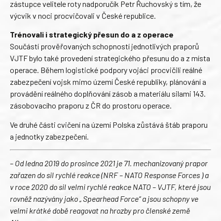
zástupce velitele roty nadporučík Petr Řuchovský s tím, že
výcvik v noci procvičovali v České republice.
Trénovali i strategický přesun do a z operace
Součástí prověřovaných schopností jednotlivých praporů
VJTF bylo také provedení strategického přesunu do a z místa
operace. Během logistické podpory vojáci procvičili reálné
zabezpečení vojsk mimo území České republiky, plánování a
provádění reálného doplňování zásob a materiálu silami 143.
zásobovacího praporu z ČR do prostoru operace.
Ve druhé části cvičení na území Polska zůstává štáb praporu
a jednotky zabezpečení.
– Od ledna 2019 do prosince 2021 je 71. mechanizovaný prapor
zařazen do sil rychlé reakce (NRF – NATO Response Forces ) a
v roce 2020 do sil velmi rychlé reakce NATO – VJTF, které jsou
rovněž nazývány jako „ Spearhead Force“ a jsou schopny ve
velmi krátké době reagovat na hrozby pro členské země