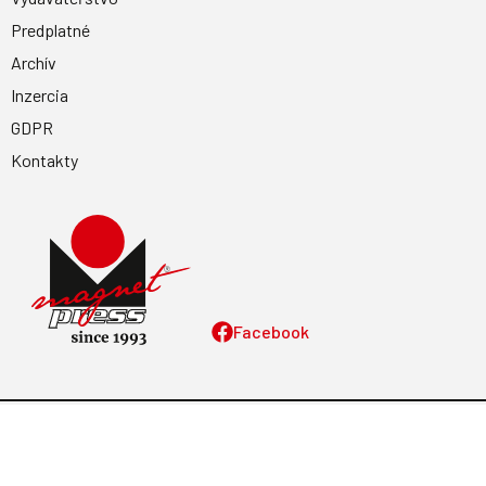
Predplatné
Archív
Inzercia
GDPR
Kontakty
Facebook
Magnetpress.online
© 2023 Všetky práva vyhradené. Dizajn a
programovanie: