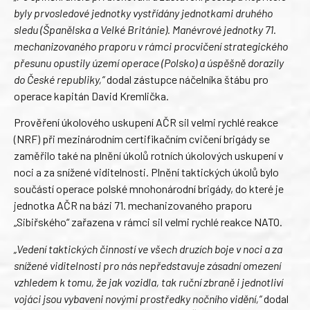
byly prvosledové jednotky vystřídány jednotkami druhého
sledu (Španělska a Velké Británie). Manévrové jednotky 71.
mechanizovaného praporu v rámci procvičení strategického
přesunu opustily území operace (Polsko) a úspěšně dorazily
do České republiky,“
dodal zástupce náčelníka štábu pro
operace kapitán David Kremlička.
Prověření úkolového uskupení AČR sil velmi rychlé reakce
(NRF) při mezinárodním certifikačním cvičení brigády se
zaměřilo také na plnění úkolů rotních úkolových uskupení v
noci a za snížené viditelnosti. Plnění taktických úkolů bylo
součástí operace polské mnohonárodní brigády, do které je
jednotka AČR na bázi 71. mechanizovaného praporu
„Sibiřského“ zařazena v rámci sil velmi rychlé reakce NATO.
„Vedení taktických činností ve všech druzích boje v noci a za
snížené viditelnosti pro nás nepředstavuje zásadní omezení
vzhledem k tomu, že jak vozidla, tak ruční zbraně i jednotliví
vojáci jsou vybaveni novými prostředky nočního vidění,“
dodal