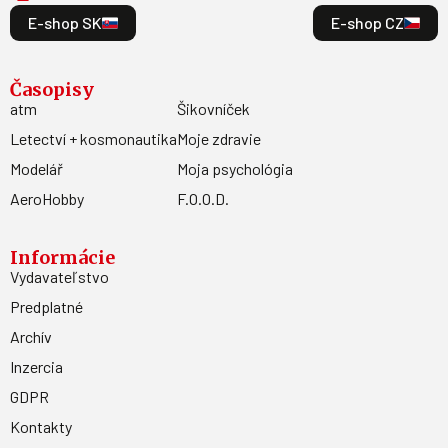
E-shop SK
E-shop CZ
Časopisy
atm
Šikovníček
Letectví + kosmonautika
Moje zdravie
Modelář
Moja psychológia
AeroHobby
F.O.O.D.
Informácie
Vydavateľstvo
Predplatné
Archív
Inzercia
GDPR
Kontakty