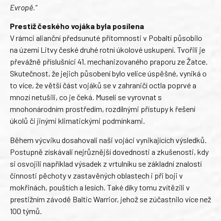
Evropě.“
Prestiž českého vojáka byla posílena
V rámci alianční předsunuté přítomnosti v Pobaltí působilo
na území Litvy české druhé rotní úkolové uskupení. Tvořili je
převážně příslušníci 41. mechanizovaného praporu ze Žatce.
Skutečnost, že jejich působení bylo velice úspěšné, vyniká o
to více, že větší část vojáků se v zahraničí octla poprvé a
mnozí netušili, co je čeká. Museli se vyrovnat s
mnohonárodním prostředím, rozdílnými přístupy k řešení
úkolů či jinými klimatickými podmínkami.
Během výcviku dosahovali naši vojáci vynikajících výsledků.
Postupně získávali nejrůznější dovednosti a zkušenosti, kdy
si osvojili například výsadek z vrtulníku se základní znalostí
činnosti pěchoty v zastavěných oblastech i při boji v
mokřinách, pouštích a lesích. Také díky tomu zvítězili v
prestižním závodě Baltic Warrior, jehož se zúčastnilo více než
100 týmů.