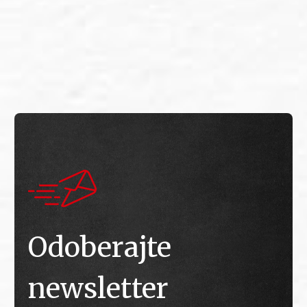
E
E
Odoberajte
newsletter