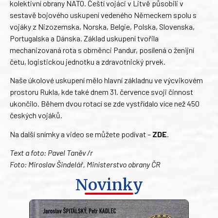
kolektivní obrany NATO. Čeští vojáci v Litvě působili v
sestavě bojového uskupení vedeného Německem spolu s
vojáky z Nizozemska, Norska, Belgie, Polska, Slovenska,
Portugalska a Dánska. Základ uskupení tvořila
mechanizovaná rota s obrněnci Pandur, posílená o ženijní
četu, logistickou jednotku a zdravotnický prvek.
Naše úkolové uskupení mělo hlavní základnu ve výcvikovém
prostoru Rukla, kde také dnem 31. července svoji činnost
ukončilo. Během dvou rotací se zde vystřídalo více než 450
českých vojáků.
Na další snímky a video se můžete podívat –
ZDE
.
Text a foto: Pavel Taněv /r
Foto: Miroslav Šindelář, Ministerstvo obrany ČR
Novinky