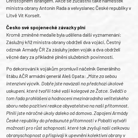
Christophem Israngem. Akce se zúčastnil také náměstek
ministra obrany Antonín Rada a velvyslanec České republiky v
Litvě Vít Korselt.
Česko své spojenecké závazky plní
Kromě zmíněné medaile byla udělena další vyznamenání:
Záslužný kříž ministra obrany obdrželi dva vojáci, Čestný
odznak Armády ČR Za zásluhy jeden voják a dva obdrželi
věcné dary za příkladné plnění služebních povinností.
Po dekorování k vojákům promluvil náčelník Generálního
štábu AČR armádní generál Aleš Opata:
„Máte za sebou
intenzivní výcvik. Dobře jste navázali na předchozí úkolové
uskupení, které tvořili také vaši kolegové ze Žatce. Svědčí o
tom řada prohlášení a hodnocení mezinárodního velitelského
sboru nebo pozitivní reakce obyvatelstva na naši přítomnost.
Plnili jste náročné úkoly daleko od domova. Zapojení Armády
České republiky do předsunuté přítomnosti v Pobaltí vytváří
možnosti pro růst schopností, které tak zvyšují naši celkovou
obranyschopnost a přispívají k upevnění kolektivní obrany v