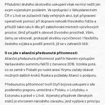
Příslušníci druhého úkolového uskupení však na misi nežili jen
svým vojenským posláním. Ve spolupráci s Velvyslanectvím
ČR v Litvě se zúčastnili řady veřejných akcí, byli připraveni
operativně pomoci při dopravní nehodě litevského řidiče a
přiložili také ruku k dílu při zalesňování místních výcvikových
prostor, čímž přispěli k obnově životního prostředí. Vším,
čemu se věnovali, prokázali skvělou vycvičenost i flexibilitu
českého vojáka a posílili prestiž, jíž se v zahraničí těší.
O co jde v alianční předsunuté přítomnosti
Alianční předsunutá přítomnost patří k hlavním výstupům
Varšavského summitu NATO z července 2016. Vznikla poté,
co se země v Pobaltí po ruské anexi Krymu začaly obávat
možných dalších kroků Ruska a požádaly Alianci o podporu.
Předsunutou přítomnost tvoří čtyři bojová uskupení o síle
posíleného praporu, umístěná v Polsku, v Lotyšsku, v
Estonsku a právě v Litvě. Vojenský příspěvek členských
států je stvrzením národního závazku, jenž vyplývá z principu