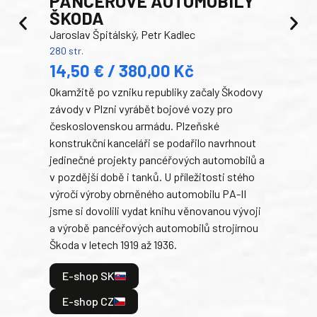
PANCEŘOVÉ AUTOMOBILY
ŠKODA
TA
Jaroslav Špitálský, Petr Kadlec
Ben
280 str.
352 s
14,50 € / 380,00 Kč
22
Okamžitě po vzniku republiky začaly Škodovy
Tank
závody v Plzni vyrábět bojové vozy pro
býva
československou armádu. Plzeňské
Rusk
konstrukční kanceláři se podařilo navrhnout
armá
jedinečné projekty pancéřových automobilů a
stře
v pozdější době i tanků. U příležitosti stého
při 
výročí výroby obrněného automobilu PA-II
blíz
jsme si dovolili vydat knihu věnovanou vývoji
tank
a výrobě pancéřových automobilů strojírnou
v lé
Škoda v letech 1919 až 1936.
tak 
hrdi
E-shop SK
je: 
odeh
E-shop CZ
bitv