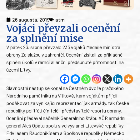
26 augusta, 2019
atm
Vojáci převzali ocenění
za splnění mise
V pátek 23. srpna převzalo 233 vojáků Medaile ministra
obrany Za službu v zahraničí. Ocenění získali za příkladné
splnění úkolů v rámci alianční předsunuté přítomnosti na
území Litvy.
Slavnostní nástup se konal na Čestném dvoře pražského
Národního památníku na Vítkově, kam vojákům přijeli
poděkovat za vynikající reprezentaci jak armády, tak České
republiky političtí činitelé i představitelé resortu obrany.
Ocenění předával náčelník Generálního štábu AČR armádní
generál Aleš Opata spolu s velvyslanci Litevské republiky
Edvilasem Raudonikisem a Spolkové republiky Německo