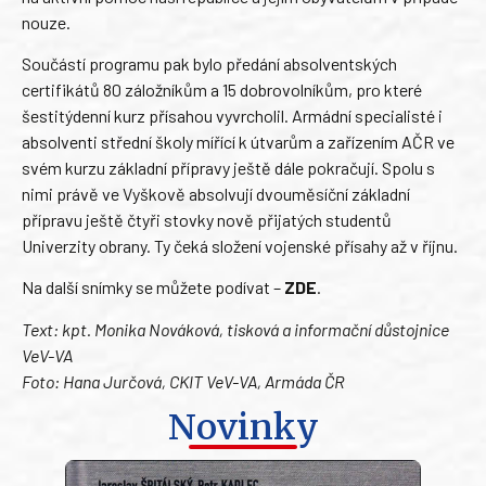
nouze.
Součástí programu pak bylo předání absolventských
certifikátů 80 záložníkům a 15 dobrovolníkům, pro které
šestitýdenní kurz přísahou vyvrcholil. Armádní specialisté i
absolventi střední školy mířící k útvarům a zařízením AČR ve
svém kurzu základní přípravy ještě dále pokračují. Spolu s
nimi právě ve Vyškově absolvují dvouměsíční základní
přípravu ještě čtyři stovky nově přijatých studentů
Univerzity obrany. Ty čeká složení vojenské přísahy až v říjnu.
Na další snímky se můžete podívat –
ZDE
.
Text: kpt. Monika Nováková, tisková a informační důstojnice
VeV-VA
Foto: Hana Jurčová, CKIT VeV-VA, Armáda ČR
Novinky