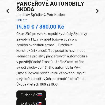
PANCEŘOVÉ AUTOMOBILY
ŠKODA
TA
Jaroslav Špitálský, Petr Kadlec
Ben
280 str.
352 s
14,50 € / 380,00 Kč
22
Okamžitě po vzniku republiky začaly Škodovy
Tank
závody v Plzni vyrábět bojové vozy pro
býva
československou armádu. Plzeňské
Rusk
konstrukční kanceláři se podařilo navrhnout
armá
jedinečné projekty pancéřových automobilů a
stře
v pozdější době i tanků. U příležitosti stého
při 
výročí výroby obrněného automobilu PA-II
blíz
jsme si dovolili vydat knihu věnovanou vývoji
tank
a výrobě pancéřových automobilů strojírnou
v lé
Škoda v letech 1919 až 1936.
tak 
hrdi
E-shop SK
je: 
odeh
E-shop CZ