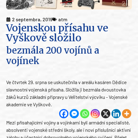
2 septembra, 2019
atm
Vojenskou přísahu ve
Vyškově složilo
bezmála 200 vojínů a
vojínek
Ve čtvrtek 29. srpna se uskutečnila v areálu kasáren Dědice
slavnostní vojenská přísaha. Složila ji bezmála dvoustovka
žáků kurzů základní přípravy u Velitelství výcviku - Vojenské
akademie ve Vyškově.
Mezi přísahajícími vojíny a vojínkami byli armádní specialisté,
absolventi vojenské střední školy, ale i noví příslušníci aktivní
zálohy a účastníci dobrovolného vojenského cvičení. Přelet