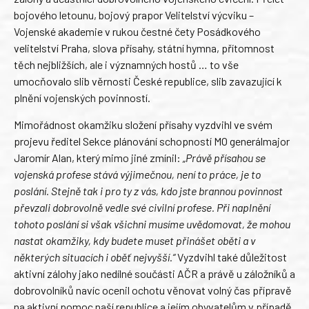
bojového letounu, bojový prapor Velitelství výcviku –
Vojenské akademie v rukou čestné čety Posádkového
velitelství Praha, slova přísahy, státní hymna, přítomnost
těch nejbližších, ale i významných hostů … to vše
umocňovalo slib věrnosti České republice, slib zavazující k
plnění vojenských povinností.
Mimořádnost okamžiku složení přísahy vyzdvihl ve svém
projevu ředitel Sekce plánování schopností MO generálmajor
Jaromír Alan, který mimo jiné zmínil:
„Právě přísahou se
vojenská profese stává výjimečnou, není to práce, je to
poslání. Stejně tak i pro ty z vás, kdo jste brannou povinnost
převzali dobrovolně vedle své civilní profese. Při naplnění
tohoto poslání si však všichni musíme uvědomovat, že mohou
nastat okamžiky, kdy budete muset přinášet oběti a v
některých situacích i oběť nejvyšší.“
Vyzdvihl také důležitost
aktivní zálohy jako nedílné součásti AČR a právě u záložníků a
dobrovolníků navíc ocenil ochotu věnovat volný čas přípravě
na aktivní pomoc naší republice a jejím obyvatelům v případě