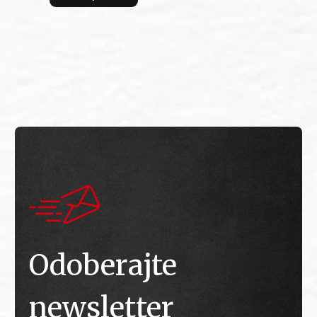
bitv
E
E
Odoberajte
newsletter