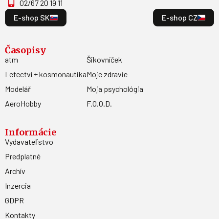
02/67 20 19 11
E-shop SK
E-shop CZ
Časopisy
atm
Šikovníček
Letectví + kosmonautika
Moje zdravie
Modelář
Moja psychológia
AeroHobby
F.O.O.D.
Informácie
Vydavateľstvo
Predplatné
Archív
Inzercia
GDPR
Kontakty