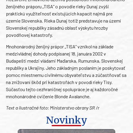
ženijného práporu „TISA“ o povodie rieky Dunaj zvýši
praktickú využiteľnosť existujúcich kapacít najmä pre
územie Slovenska. Rieka Dunaj totiž predstavuje na území
Slovenskej republiky zásadnú oblasť výskytu hrozby
povodňovej katastrofy.
Mnohonárodný ženijný prápor „TISA“ vznikol na základe
medzivládnej dohody podpísanej 18. januára 2002 v
Budapešti medzi vládami Maďarska, Rumunska, Slovenskej
republiky a Ukrajiny. Jeho základným poslaním je poskytovať
pomoc miestnemu civilnému obyvateľstvu a zúčastňovať sa
na znižovaní škôd pri katastrofách v povodí rieky Tisy.
Súčasťou tejto cezhraničnej spolupráce je aj každoročné
mnohonárodné cvičenie Blonde Avalanche.
Text a ilustračné foto: Ministerstvo obrany SR /r
Novinky