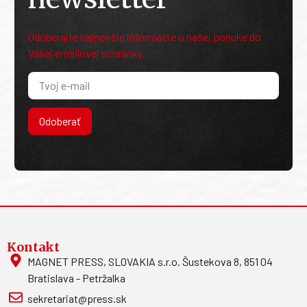
Odoberajte najnovšie informácie o našej ponuke do
Vašej emailovej schránky.
Odoberať
Kontakt
MAGNET PRESS, SLOVAKIA s.r.o. Šustekova 8, 851 04
Bratislava - Petržalka
sekretariat@press.sk