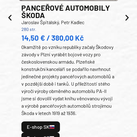
PANCEŘOVÉ AUTOMOBILY
ŠKODA
TA
Jaroslav Špitálský, Petr Kadlec
Ben
280 str.
352 s
14,50 € / 380,00 Kč
22
Okamžitě po vzniku republiky začaly Škodovy
Tank
závody v Plzni vyrábět bojové vozy pro
býva
československou armádu. Plzeňské
Rusk
konstrukční kanceláři se podařilo navrhnout
armá
jedinečné projekty pancéřových automobilů a
stře
v pozdější době i tanků. U příležitosti stého
při 
výročí výroby obrněného automobilu PA-II
blíz
jsme si dovolili vydat knihu věnovanou vývoji
tank
a výrobě pancéřových automobilů strojírnou
v lé
Škoda v letech 1919 až 1936.
tak 
hrdi
E-shop SK
je: 
odeh