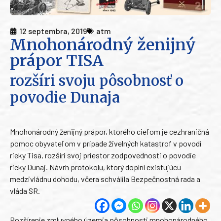
12 septembra, 2019
atm
Mnohonárodný ženijný
prápor TISA
rozšíri svoju pôsobnosť o
povodie Dunaja
Mnohonárodný ženijný prápor, ktorého cieľom je cezhraničná
pomoc obyvateľom v prípade živelných katastrof v povodí
rieky Tisa, rozšíri svoj priestor zodpovednosti o povodie
rieky Dunaj. Návrh protokolu, ktorý doplní existujúcu
medzivládnu dohodu, včera schválila Bezpečnostná rada a
vláda SR.
Rozšírenie zmluvného územia pôsobnosti mnohonárodného