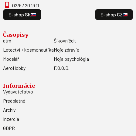
02/67 20 19 11
E-shop SK
E-shop CZ
Časopisy
atm
Šikovníček
Letectví + kosmonautika
Moje zdravie
Modelář
Moja psychológia
AeroHobby
F.O.O.D.
Informácie
Vydavateľstvo
Predplatné
Archív
Inzercia
GDPR