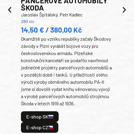
PANCEŘOVÉ AUTOMOBILY
ŠKODA
TA
Jaroslav Špitálský, Petr Kadlec
Ben
280 str.
352 s
14,50 € / 380,00 Kč
22
Okamžitě po vzniku republiky začaly Škodovy
Tank
závody v Plzni vyrábět bojové vozy pro
býva
československou armádu. Plzeňské
Rusk
konstrukční kanceláři se podařilo navrhnout
armá
jedinečné projekty pancéřových automobilů a
stře
v pozdější době i tanků. U příležitosti stého
při 
výročí výroby obrněného automobilu PA-II
blíz
jsme si dovolili vydat knihu věnovanou vývoji
tank
a výrobě pancéřových automobilů strojírnou
v lé
Škoda v letech 1919 až 1936.
tak 
hrdi
E-shop SK
je: 
odeh
E-shop CZ
bitv