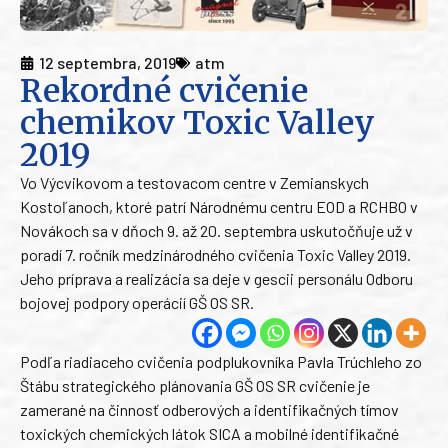
12 septembra, 2019
atm
Rekordné cvičenie
chemikov Toxic Valley
2019
Vo Výcvikovom a testovacom centre v Zemianskych
Kostoľanoch, ktoré patrí Národnému centru EOD a RCHBO v
Novákoch sa v dňoch 9. až 20. septembra uskutočňuje už v
poradí 7. ročník medzinárodného cvičenia Toxic Valley 2019.
Jeho príprava a realizácia sa deje v gescii personálu Odboru
bojovej podpory operácií GŠ OS SR.
Podľa riadiaceho cvičenia podplukovníka Pavla Trúchleho zo
Štábu strategického plánovania GŠ OS SR cvičenie je
zamerané na činnosť odberových a identifikačných tímov
toxických chemických látok SICA a mobilné identifikačné