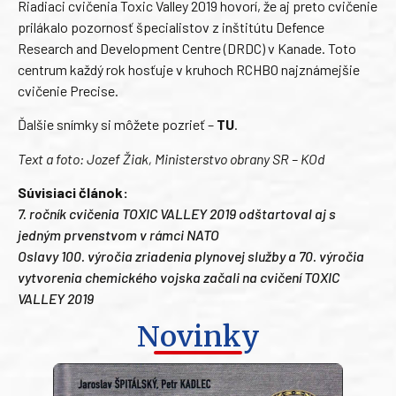
Riadiaci cvičenia Toxic Valley 2019 hovorí, že aj preto cvičenie
prilákalo pozornosť špecialistov z inštitútu Defence
Research and Development Centre (DRDC) v Kanade. Toto
centrum každý rok hosťuje v kruhoch RCHBO najznámejšie
cvičenie Precise.
Ďalšie snímky si môžete pozrieť –
TU
.
Text a foto: Jozef Žiak, Ministerstvo obrany SR – KOd
Súvisiaci článok:
7. ročník cvičenia TOXIC VALLEY 2019 odštartoval aj s
jedným prvenstvom v rámci NATO
Oslavy 100. výročia zriadenia plynovej služby a 70. výročia
vytvorenia chemického vojska začali na cvičení TOXIC
VALLEY 2019
Novinky