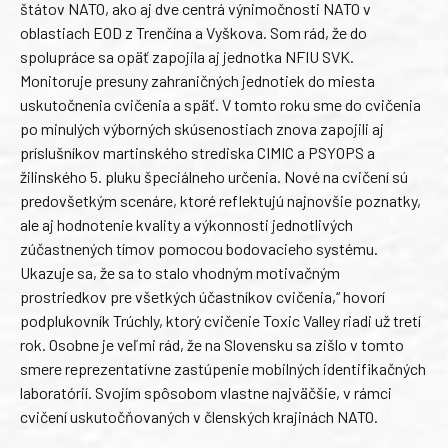
štátov NATO, ako aj dve centrá výnimočnosti NATO v
oblastiach EOD z Trenčína a Vyškova. Som rád, že do
spolupráce sa opäť zapojila aj jednotka NFIU SVK.
Monitoruje presuny zahraničných jednotiek do miesta
uskutočnenia cvičenia a späť. V tomto roku sme do cvičenia
po minulých výborných skúsenostiach znova zapojili aj
príslušníkov martinského strediska CIMIC a PSYOPS a
žilinského 5. pluku špeciálneho určenia. Nové na cvičení sú
predovšetkým scenáre, ktoré reflektujú najnovšie poznatky,
ale aj hodnotenie kvality a výkonnosti jednotlivých
zúčastnených tímov pomocou bodovacieho systému.
Ukazuje sa, že sa to stalo vhodným motivačným
prostriedkov pre všetkých účastníkov cvičenia,“ hovorí
podplukovník Trúchly, ktorý cvičenie Toxic Valley riadi už tretí
rok. Osobne je veľmi rád, že na Slovensku sa zišlo v tomto
smere reprezentatívne zastúpenie mobilných identifikačných
laboratórií. Svojím spôsobom vlastne najväčšie, v rámci
cvičení uskutočňovaných v členských krajinách NATO.