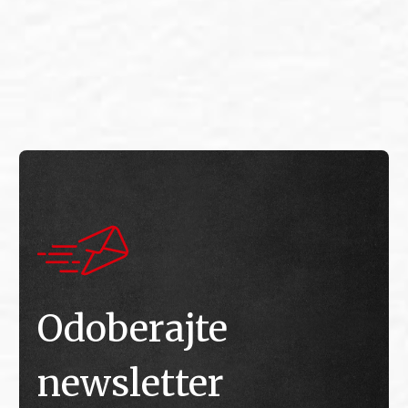
E
E
Odoberajte
newsletter