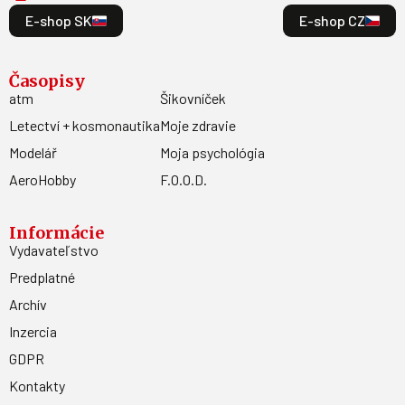
E-shop SK
E-shop CZ
Časopisy
atm
Šikovníček
Letectví + kosmonautika
Moje zdravie
Modelář
Moja psychológia
AeroHobby
F.O.O.D.
Informácie
Vydavateľstvo
Predplatné
Archív
Inzercia
GDPR
Kontakty