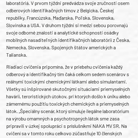
laboratóriá. V prvom týždni predvádza svoje zručnosti osem
odberových identifikačných tímov z Belgicka, Českej
republiky, Francúzska, Maďarska, Poľska, Slovenska,
Slovinska a USA. V druhom týždni si medzi sebou porovnajú
svoje odborné znalosti a analytické schopnosti osádky
mobilných nasaditeľných identifikačných laboratórií z Česka,
Nemecka, Slovenska, Spojených štátov amerických a
Talianska.
Riadiaci cvičenia pripomína, že v priebehu cvičenia každý
odberový a identifikačný tím čaká celkom sedem scenárov s
reálnymi toxickými chemickými látkami alebo simulantami.
Všetky sú inšpirované skutočnými situáciami priemyselných
havárií, teroristických útokov, pri ktorých došlo k úniku alebo
zámernému použitiu toxických chemických a priemyselných
látok. „Špeciálny scenár, ktorý simuluje ilegálne laboratórium
na výrobu omamných a psychotropných látok sme zasa
pripravili v úzkej spolupráci s príslušníkmi NAKA MV SR. Na
cvičení sa v tomto roku celkovo zúčastňuje 10 členských