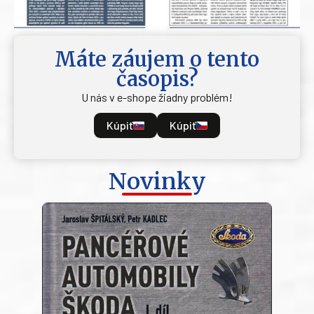
Máte záujem o tento
časopis?
U nás v e-shope žiadny problém!
Kúpiť
Kúpiť
Novinky