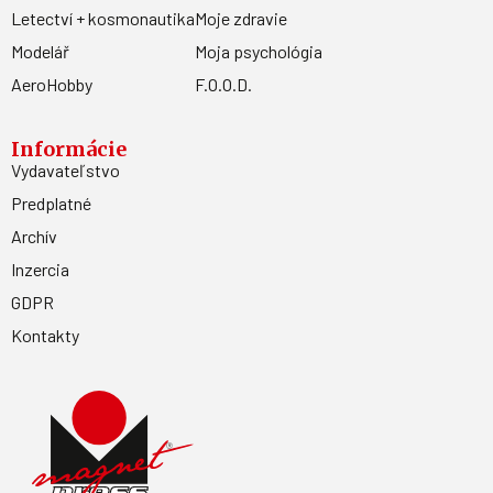
Letectví + kosmonautika
Moje zdravie
Modelář
Moja psychológia
AeroHobby
F.O.O.D.
Informácie
Vydavateľstvo
Predplatné
Archív
Inzercia
GDPR
Kontakty