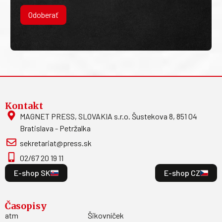
Odoberať
Kontakt
MAGNET PRESS, SLOVAKIA s.r.o. Šustekova 8, 851 04
Bratislava - Petržalka
sekretariat@press.sk
02/67 20 19 11
E-shop SK
E-shop CZ
Časopisy
atm
Šikovníček