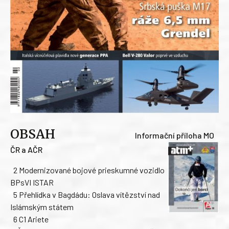
OBSAH
Informační příloha MO
ČR a AČR
2 Modernizované bojové prieskumné vozidlo
BPsVI ISTAR
5 Přehlídka v Bagdádu: Oslava vítězství nad
Islámským státem
6 C1 Ariete