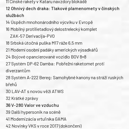
11 Čínské rakety v Kataru navzdory blokádě
12 Ohnivý dech draka: Tlakové plamenomety v čínských
službách
14 Úspěch mnohonárodního výcviku v Evropě
16 Mobilný protilietadlový delostrelecký komplet
ZAK-57 Derivacija-PVO
18 Srbská útočná puška M17 ráže 6,5 mm
21 Moderní osobní padáky amerických výsadkářů
24 Bojové opancierované vozidlo BOV 8×8
27 Systém DP-62 Damba: Pobřežní raketomet proti
diverzantům
28 Systém A-222 Bereg: Samohybné kanony na stráži ruských
břehů
30 LAV-AT s novou věží ATWS
32 Krátké zprávy
36 V-280 Valor ve vzduchu
39 Další hypersonik na scéně
41 Modernizácia vrtuľníka GAMA
42 Novinky VKS v roce 2017 (dokončení)