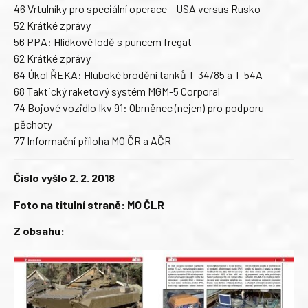
46 Vrtulníky pro speciální operace – USA versus Rusko
52 Krátké zprávy
56 PPA: Hlídkové lodě s puncem fregat
62 Krátké zprávy
64 Úkol ŘEKA: Hluboké brodění tanků T-34/85 a T-54A
68 Taktický raketový systém MGM-5 Corporal
74 Bojové vozidlo Ikv 91: Obrněnec (nejen) pro podporu
pěchoty
77 Informační příloha MO ČR a AČR
Číslo vyšlo 2. 2. 2018
Foto na titulní straně: MO ČLR
Z obsahu: