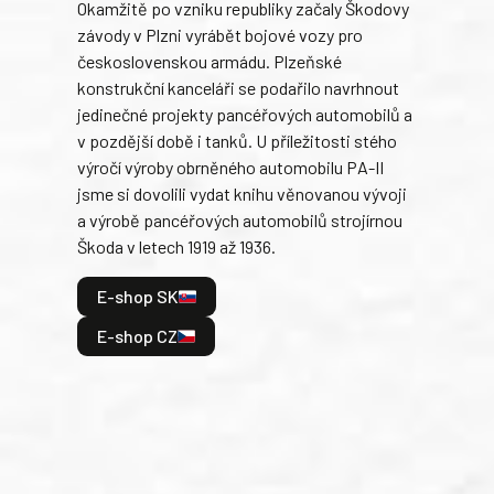
Okamžitě po vzniku republiky začaly Škodovy
Tank
závody v Plzni vyrábět bojové vozy pro
býva
československou armádu. Plzeňské
Rusk
konstrukční kanceláři se podařilo navrhnout
armá
jedinečné projekty pancéřových automobilů a
stře
v pozdější době i tanků. U příležitosti stého
při 
výročí výroby obrněného automobilu PA-II
blíz
jsme si dovolili vydat knihu věnovanou vývoji
tank
a výrobě pancéřových automobilů strojírnou
v lé
Škoda v letech 1919 až 1936.
tak 
hrdi
E-shop SK
je: 
odeh
E-shop CZ
bitv
E
E