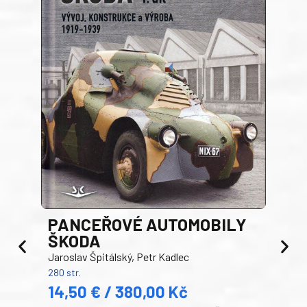
PANCEŘOVÉ AUTOMOBILY
ŠKODA
TA
Jaroslav Špitálský, Petr Kadlec
Ben
280 str.
352 s
14,50 € / 380,00 Kč
22