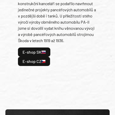
konstrukční kanceláři se podařilo navrhnout
armá
jedinečné projekty pancéřových automobilů a
stře
v pozdější době i tanků. U příležitosti stého
při 
výročí výroby obrněného automobilu PA-II
blíz
jsme si dovolili vydat knihu věnovanou vývoji
tank
a výrobě pancéřových automobilů strojírnou
v lé
Škoda v letech 1919 až 1936.
tak 
hrdi
E-shop SK
je: 
odeh
E-shop CZ
bitv
E
E