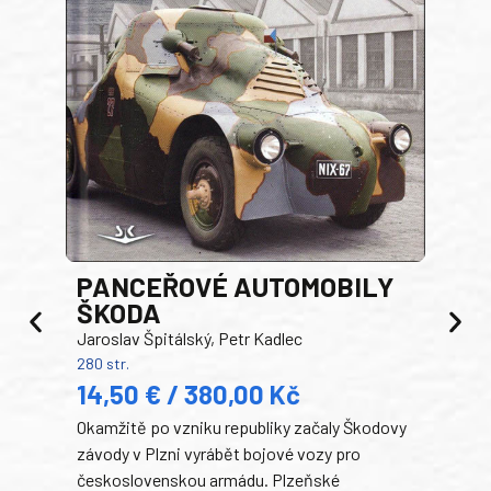
PANCEŘOVÉ AUTOMOBILY
ŠKODA
TA
Jaroslav Špitálský, Petr Kadlec
Ben
280 str.
352 s
14,50 € / 380,00 Kč
22
Okamžitě po vzniku republiky začaly Škodovy
Tank
závody v Plzni vyrábět bojové vozy pro
býva
československou armádu. Plzeňské
Rusk