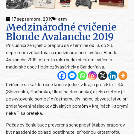
17 septembra, 2019
atm
Medzinárodné cvičenie
Blonde Avalanche 2019
Príslušníci ženijného práporu sa v termíne od 16. do 20.
septembra zúčastnia na medzinárodnom cvičení Blonde
Avalanche 2019. V tomto roku budú miestom cvičenia
maďarské obce Hódmezővásárhely a Sándorfalva.
Cvičenie sa každoročne koná v jednej z krajín projektu TISA
(Slovensko, Maďarsko, Ukrajina Rumunsko) a jeho cieľom je
poskytovanie pomoci miestnemu civilnému obyvateľstvu pri
zmierňovaní následkov živelných pohrôm v krajinách, ktorými
rieka Tisa preteká.
Počas cvičenia bude preverená schopnosť štábov práporov
byť nasadení do oblasti postihnutej prírodnou katastrofou,