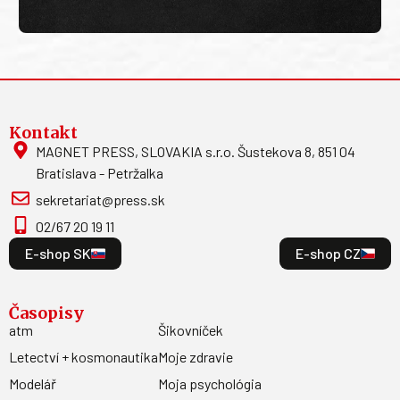
Kontakt
MAGNET PRESS, SLOVAKIA s.r.o. Šustekova 8, 851 04
Bratislava - Petržalka
sekretariat@press.sk
02/67 20 19 11
E-shop SK
E-shop CZ
Časopisy
atm
Šikovníček
Letectví + kosmonautika
Moje zdravie
Modelář
Moja psychológia