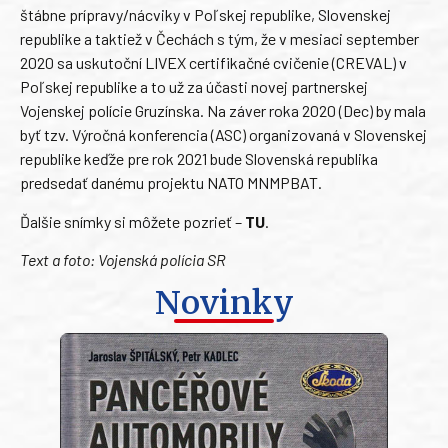
štábne prípravy/nácviky v Poľskej republike, Slovenskej
republike a taktiež v Čechách s tým, že v mesiaci september
2020 sa uskutoční LIVEX certifikačné cvičenie (CREVAL) v
Poľskej republike a to už za účasti novej partnerskej
Vojenskej polície Gruzínska. Na záver roka 2020 (Dec) by mala
byť tzv. Výročná konferencia (ASC) organizovaná v Slovenskej
republike keďže pre rok 2021 bude Slovenská republika
predsedať danému projektu NATO MNMPBAT.
Ďalšie snímky si môžete pozrieť –
TU
.
Text a foto: Vojenská polícia SR
Novinky