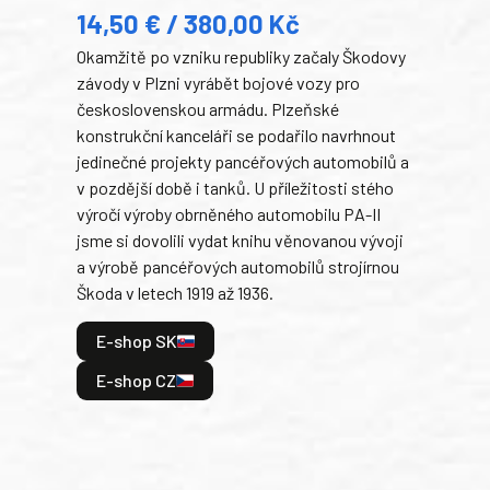
14,50 € / 380,00 Kč
22
Okamžitě po vzniku republiky začaly Škodovy
Tank
závody v Plzni vyrábět bojové vozy pro
býva
československou armádu. Plzeňské
Rusk
konstrukční kanceláři se podařilo navrhnout
armá
jedinečné projekty pancéřových automobilů a
stře
v pozdější době i tanků. U příležitosti stého
při 
výročí výroby obrněného automobilu PA-II
blíz
jsme si dovolili vydat knihu věnovanou vývoji
tank
a výrobě pancéřových automobilů strojírnou
v lé
Škoda v letech 1919 až 1936.
tak 
hrdi
E-shop SK
je: 
odeh
E-shop CZ
bitv
E
E