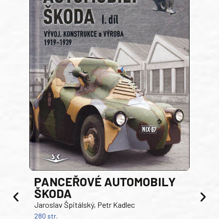
PANCEŘOVÉ AUTOMOBILY
ŠKODA
TA
Jaroslav Špitálský, Petr Kadlec
Ben
280 str.
352 s