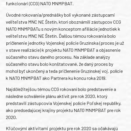
funkcionári (CCG) NATO MNMPBAT.
Úvodné rokovania/prednášky boli vykonané zástupcami
veliteľstva MNC NE Štetín, ktorí oboznámili zástupcov CCG
NATO MNMPBATu s novým konceptom afiliácie jednotiek k
veliteľstvu MNC NE Štetín. Ďalšou témou rokovania bolo
pričlenenie jednotky Vojenskej polície Gruzínska (proces je už
v stave realizácie) k projektu NATO MNMPBAT a objasnenie
súčasného stavu daného procesu. Na základe analýzy
súčasného stavu bolo konštatované, že daný proces by
mohol byť ukončený a teda pričlenenie Gruzínskej voj. polície
k NATO MNMPBAT ako Partnera ku koncu roka 2019.
Najdôležitejšou témou CCG rokovaní bolo predstavenie a
následne schválenie plánu aktivít pre rok 2020, ktorý
predstavili zástupcovia Vojenskej polície Poľskej republiky,
ako predsedajúcej krajiny projektu NATO MNMPBAT pre rok
2020.
Kľúčovými aktivitami projektu pre rok 2020 sa očakávajú