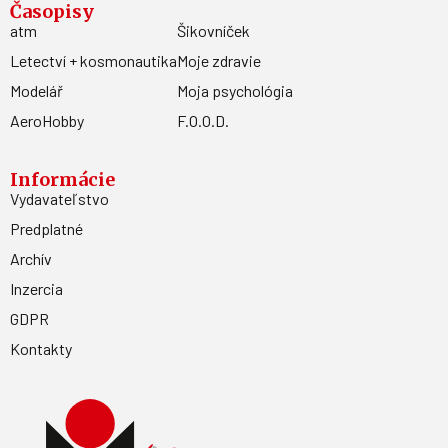
Časopisy
atm
Šikovníček
Letectví + kosmonautika
Moje zdravie
Modelář
Moja psychológia
AeroHobby
F.O.O.D.
Informácie
Vydavateľstvo
Predplatné
Archív
Inzercia
GDPR
Kontakty