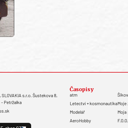
Časopisy
atm
Šikov
LOVAKIA s.r.o. Šustekova 8,
 - Petržalka
Letectví + kosmonautika
Moje 
ss.sk
Modelář
Moja 
AeroHobby
F.O.O
E-shop CZ