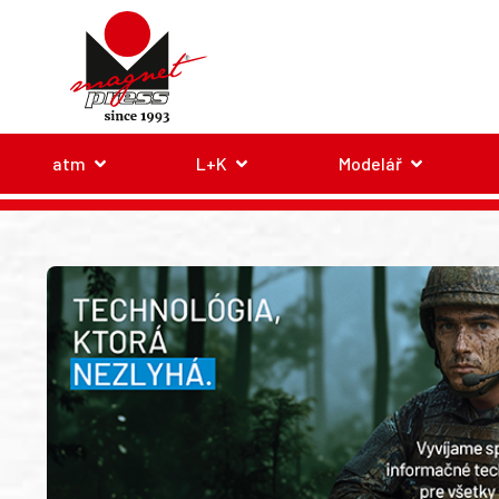
atm
L+K
Modelář