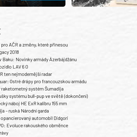
H
pro AČR a změny, které přinesou
gacy 2018
 v Baku: Novinky armády Ázerbájdžánu
ozidlo LAV 6 0
 ten nejmodernější radar
uar: Ostré drápy pro francouzskou armádu
y raketometný systém Šumadija
šky systému bull-pup ve světě (dokončení)
ecký náboj HE ExR kalibru 155 mm
ja – ruská Národní garda
 opancierovaný automobil Didgori
VO: Evoluce rakouského obrněnce
rávy