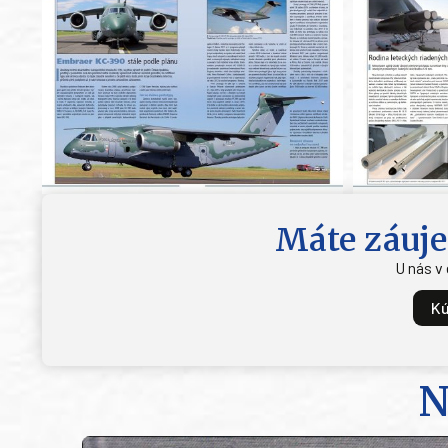
Máte záuje
U nás v
Kú
N