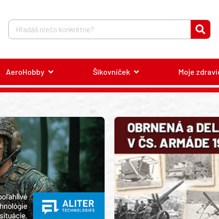
AeroHobby
Šikovníček
Moje zdravi