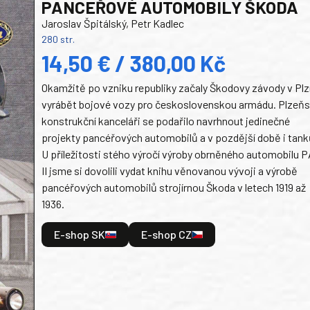
PANCEŘOVÉ AUTOMOBILY ŠKODA
Jaroslav Špitálský, Petr Kadlec
280 str.
14,50 € / 380,00 Kč
Okamžitě po vzniku republiky začaly Škodovy závody v Plz
vyrábět bojové vozy pro československou armádu. Plzeň
konstrukční kanceláři se podařilo navrhnout jedinečné
projekty pancéřových automobilů a v pozdější době i tank
U příležitosti stého výročí výroby obrněného automobilu P
II jsme si dovolili vydat knihu věnovanou vývoji a výrobě
pancéřových automobilů strojírnou Škoda v letech 1919 až
1936.
E-shop SK
E-shop CZ