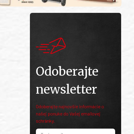
Odoberajte
newsletter
Odoberajte najnovšie informácie o
našej ponuke do Vašej emailovej
schránky.