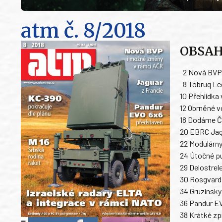
atm
č. 8/2018
OBSA
2 Nová BVP 
8 Tobruq Le
10 Přehlídka
12 Obrněné v
18 Dodáme ČR
20 EBRC Jag
22 Modulárn
24 Útočné pu
29 Delostrel
30 Rosgvardi
34 Gruzínsky
36 Pandur E
38 Krátké zp