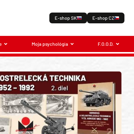
E-shop SK
E-shop CZ
e
Moja psychológia
F.O.O.D.