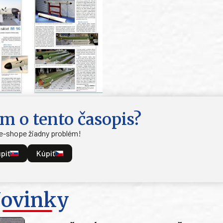
m o tento časopis?
 e-shope žiadny problém!
piť
Kúpiť
ovinky