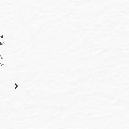
ni
ské
ů.
A-