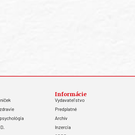
Informácie
níček
Vydavateľstvo
zdravie
Predplatné
psychológia
Archív
.D.
Inzercia