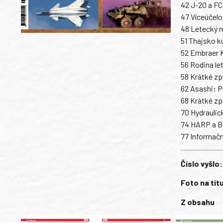
42 J-20 a FC
47 Víceúčelo
48 Letecký 
51 Thajsko k
52 Embraer K
56 Rodina le
58 Krátké zp
62 Asashi: 
68 Krátké zp
70 Hydraulic
74 HARP a B
77 Informačn
Číslo vyšlo:
Foto na tit
Z obsahu