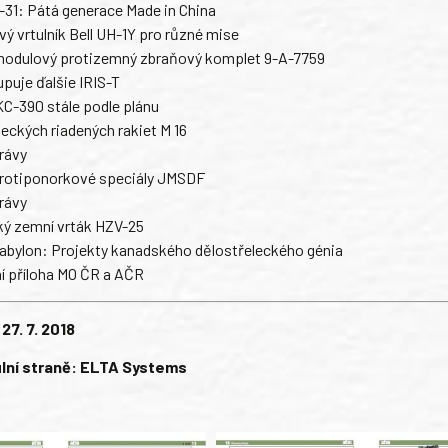
-31: Pátá generace Made in China
vý vrtulník Bell UH-1Y pro různé mise
modulový protizemný zbraňový komplet 9-A-7759
upuje ďalšie IRIS-T
C-390 stále podle plánu
teckých riadených rakiet M 16
rávy
Protiponorkové speciály JMSDF
rávy
ký zemní vrták HZV-25
abylon: Projekty kanadského dělostřeleckého génia
í příloha MO ČR a AČR
 27. 7. 2018
ulní straně: ELTA Systems