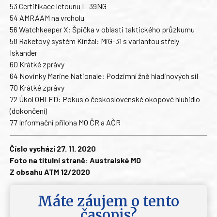
53 Certifikace letounu L-39NG
54 AMRAAM na vrcholu
56 Watchkeeper X: Špička v oblasti taktického průzkumu
58 Raketový systém Kinžal: MiG-31 s variantou střely
Iskander
60 Krátké zprávy
64 Novinky Marine Nationale: Podzimní žně hladinových sil
70 Krátké zprávy
72 Úkol OHLED: Pokus o československé okopové hlubidlo
(dokončení)
77 Informační příloha MO ČR a AČR
Číslo vychází 27. 11. 2020
Foto na titulní straně: Australské MO
Z obsahu ATM 12/2020
Máte záujem o tento
časopis?