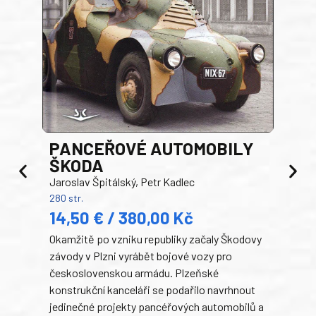
PANCEŘOVÉ AUTOMOBILY
ŠKODA
TA
Jaroslav Špitálský, Petr Kadlec
Ben
280 str.
352 s
14,50 € / 380,00 Kč
22
Okamžitě po vzniku republiky začaly Škodovy
Tank
závody v Plzni vyrábět bojové vozy pro
býva
československou armádu. Plzeňské
Rusk
konstrukční kanceláři se podařilo navrhnout
armá
jedinečné projekty pancéřových automobilů a
stře