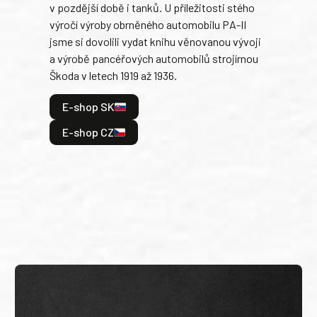
v pozdější době i tanků. U příležitosti stého
při 
výročí výroby obrněného automobilu PA-II
blíz
jsme si dovolili vydat knihu věnovanou vývoji
tank
a výrobě pancéřových automobilů strojírnou
v lé
Škoda v letech 1919 až 1936.
tak 
hrdi
E-shop SK
je: 
odeh
E-shop CZ
bitv
E
E