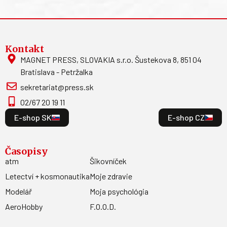
Kontakt
MAGNET PRESS, SLOVAKIA s.r.o. Šustekova 8, 851 04
Bratislava - Petržalka
sekretariat@press.sk
02/67 20 19 11
E-shop SK
E-shop CZ
Časopisy
atm
Šikovníček
Letectví + kosmonautika
Moje zdravie
Modelář
Moja psychológia
AeroHobby
F.O.O.D.