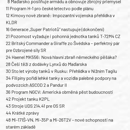
8 Maďarsko posilňuje armádu a obnovuje zbrojný priemysel
11 Program H-1 pro české letectvo podle plánu
12 Kimovy nové zbraně: Impozantní vojenská přehlídka v
KLDR
16 Generace „Super Patriotů“ nastupuje (dokončení)
21 Pozornost vyžaduje i pohonná jednotka tanků T-72M4 CZ
22 Britský Commander a Giraffe zo Švédska – perfektný pár
pre Ozbrojené sily SR
24 Haenel MK556: Nová hlavní zbraň německého pěšáka?
28 Češi těží z dodávky Lynxů do Maďarska
30 Sto let výroby tanků v Rusku: Přehlídka v Nižním Tagilu
34 Filipíny pořídí lehké tanky a vozidla palebné podpory na
podvozcích ASCOD 2 a Pandur II
36 Program NGCV: Americká obrněná pěst budoucnosti
42 Projekt tanku K2PL
43 Stroje UDS 214.41 pre OS SR
44 Krátké zprávy
48 Mi-171Š-VN, Mi-35P a Mi-26T2V – nové schopnosti na
starém základě