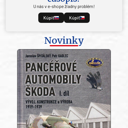
U nás v e-shope žiadny problém!
Kúpiť
Kúpiť
Novinky