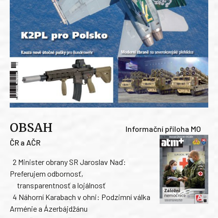
OBSAH
Informační příloha MO
ČR a AČR
2 Minister obrany SR Jaroslav Naď:
Preferujem odbornosť,
transparentnosť a lojálnosť
4 Náhorní Karabach v ohni: Podzimní válka
Arménie a Ázerbájdžánu