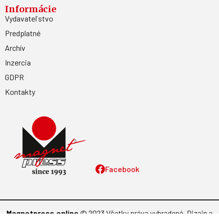
Informácie
Vydavateľstvo
Predplatné
Archív
Inzercia
GDPR
Kontakty
Facebook
Magnetpress.online
© 2023 Všetky práva vyhradené. Dizajn a