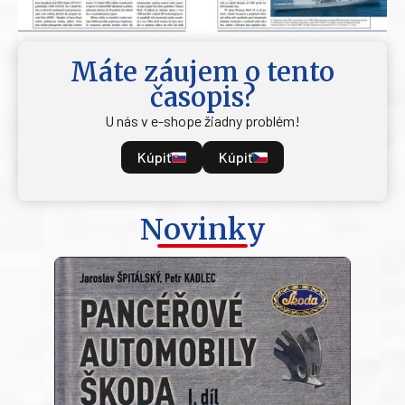
Máte záujem o tento
časopis?
U nás v e-shope žiadny problém!
Kúpiť
Kúpiť
Novinky