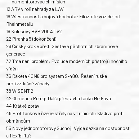
na monitorovacích misích
12 ARV v roli náhrady za LAV
16 Všestrannost a bojová hodnota: Filozofie vozidel od
Rheinmetallu
18 Kolesový BVP VOLAT V2
22 Piranha 5 (dokončení)
28 Čínský krok vpřed: Sestava pěchotních zbraní nové
generace
32 Tma není problém: Evoluce moderních přístrojů nočního
vidění
36 Raketa 40N6 pro systém S-400: Řešení ruské
protivzdušné záhady
38 WiSENT 2
42 Obrněnec Pereg: Další přestavba tanku Merkava
44 Krátké zpráv
48 Protitankové řízené střely na vrtulnících: Kladivo proti
obrněncům
55 Nový jednomotorový Suchoj: Vyjde sázka na dostupnost
a flexibilitu?