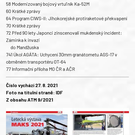
58 Modernizovaný bojový vrtuľník Ka-52M
60 Krátké zprávy
64 Program CIWS-II: Jihokorejské protiraketové překvapení
70 Krátké zprávy
72 Před 90 lety Japonci zinscenovali mukdenský incident:
Záminka k invazi
do Mandžuska
741 Úkol AGÁTA: Uchycení 30mm granátometu AGS-17 v
obrněném transportéru OT-64
77 Informační příloha MO ČR a AČR
Číslo vychází 27. 8. 2021
Foto na titulní straně: IDF
Z obsahu ATM 9/2021