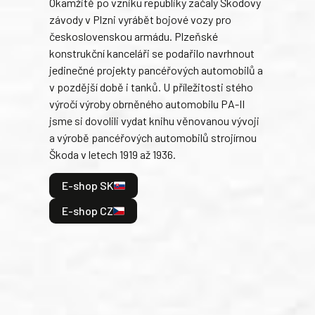
Okamžitě po vzniku republiky začaly Škodovy
Tank
závody v Plzni vyrábět bojové vozy pro
býva
československou armádu. Plzeňské
Rusk
konstrukční kanceláři se podařilo navrhnout
armá
jedinečné projekty pancéřových automobilů a
stře
v pozdější době i tanků. U příležitosti stého
při 
výročí výroby obrněného automobilu PA-II
blíz
jsme si dovolili vydat knihu věnovanou vývoji
tank
a výrobě pancéřových automobilů strojírnou
v lé
Škoda v letech 1919 až 1936.
tak 
hrdi
E-shop SK
je: 
odeh
E-shop CZ
bitv
E
E