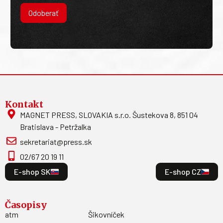
Odoberať
Kontakt
MAGNET PRESS, SLOVAKIA s.r.o. Šustekova 8, 851 04
Bratislava - Petržalka
sekretariat@press.sk
02/67 20 19 11
E-shop SK
E-shop CZ
Časopisy
atm
Šikovníček