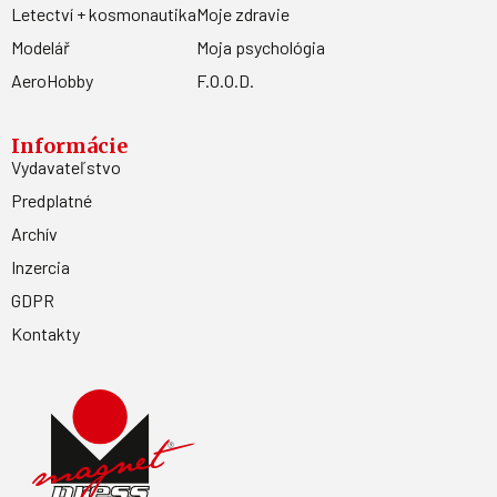
Letectví + kosmonautika
Moje zdravie
Modelář
Moja psychológia
AeroHobby
F.O.O.D.
Informácie
Vydavateľstvo
Predplatné
Archív
Inzercia
GDPR
Kontakty