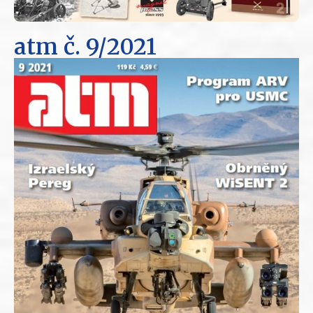
atm
č. 9/2021