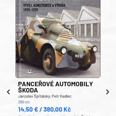
PANCEŘOVÉ AUTOMOBILY
ŠKODA
TA
Jaroslav Špitálský, Petr Kadlec
Ben
280 str.
352 s
14,50 € / 380,00 Kč
22