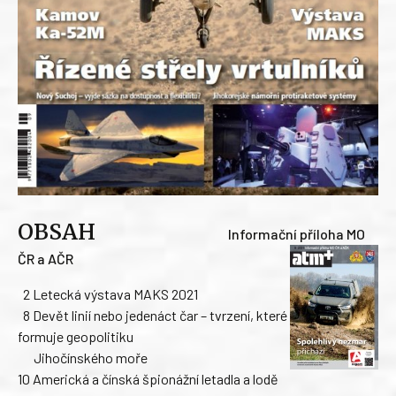
OBSAH
Informační příloha MO
ČR a AČR
2 Letecká výstava MAKS 2021
8 Devět linií nebo jedenáct čar – tvrzení, které
formuje geopolitiku
Jihočínského moře
10 Americká a čínská špionážní letadla a lodě