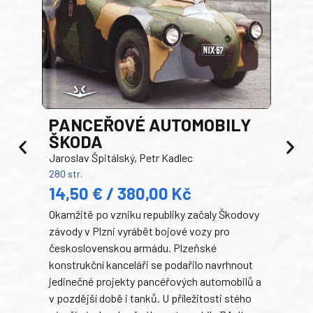
PANCEŘOVÉ AUTOMOBILY
ŠKODA
TA
Jaroslav Špitálský, Petr Kadlec
Ben
280 str.
352 s
14,50 € / 380,00 Kč
22
Okamžitě po vzniku republiky začaly Škodovy
Tank
závody v Plzni vyrábět bojové vozy pro
býva
československou armádu. Plzeňské
Rusk
konstrukční kanceláři se podařilo navrhnout
armá
jedinečné projekty pancéřových automobilů a
stře
v pozdější době i tanků. U příležitosti stého
při 