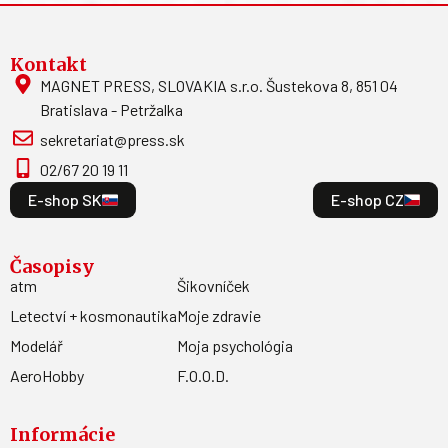
Kontakt
MAGNET PRESS, SLOVAKIA s.r.o. Šustekova 8, 851 04
Bratislava - Petržalka
sekretariat@press.sk
02/67 20 19 11
E-shop SK
E-shop CZ
Časopisy
atm
Šikovníček
Letectví + kosmonautika
Moje zdravie
Modelář
Moja psychológia
AeroHobby
F.O.O.D.
Informácie