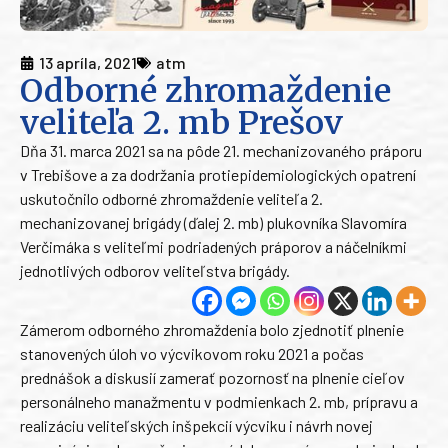
13 apríla, 2021
atm
Odborné zhromaždenie
veliteľa 2. mb Prešov
Dňa 31. marca 2021 sa na pôde 21. mechanizovaného práporu
v Trebišove a za dodržania protiepidemiologických opatrení
uskutočnilo odborné zhromaždenie veliteľa 2.
mechanizovanej brigády (ďalej 2. mb) plukovníka Slavomíra
Verčimáka s veliteľmi podriadených práporov a náčelníkmi
jednotlivých odborov veliteľstva brigády.
Zámerom odborného zhromaždenia bolo zjednotiť plnenie
stanovených úloh vo výcvikovom roku 2021 a počas
prednášok a diskusií zamerať pozornosť na plnenie cieľov
personálneho manažmentu v podmienkach 2. mb, prípravu a
realizáciu veliteľských inšpekcií výcviku i návrh novej