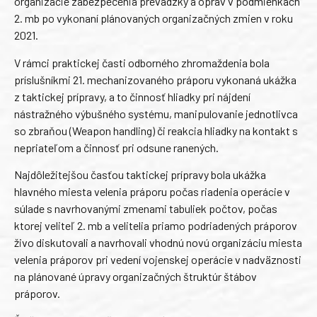
organizácie zabezpečenia prevádzky a opráv v podmienkach
2. mb po vykonaní plánovaných organizačných zmien v roku
2021.
V rámci praktickej časti odborného zhromaždenia bola
príslušníkmi 21. mechanizovaného práporu vykonaná ukážka
z taktickej prípravy, a to činnosť hliadky pri nájdení
nástražného výbušného systému, manipulovanie jednotlivca
so zbraňou (Weapon handling) či reakcia hliadky na kontakt s
nepriateľom a činnosť pri odsune ranených.
Najdôležitejšou časťou taktickej prípravy bola ukážka
hlavného miesta velenia práporu počas riadenia operácie v
súlade s navrhovanými zmenami tabuliek počtov, počas
ktorej veliteľ 2. mb a velitelia priamo podriadených práporov
živo diskutovali a navrhovali vhodnú novú organizáciu miesta
velenia práporov pri vedení vojenskej operácie v nadväznosti
na plánované úpravy organizačných štruktúr štábov
práporov.