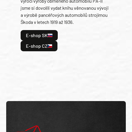
výročí výroby obrněného automobilu PA-II
blíz
jsme si dovolili vydat knihu věnovanou vývoji
tank
a výrobě pancéřových automobilů strojírnou
v lé
Škoda v letech 1919 až 1936.
tak 
hrdi
E-shop SK
je: 
odeh
E-shop CZ
bitv
E
E